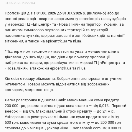
31.05.2026 23:22:04
Пропозиція діє з
01.06.2026
до
31.07.2026
р. (включно) або до
повної реалізації товарів з асортименту телевізорів та саундбарів
у мережах ТЦ «Епіцентр» та «Нова Лінія» на території України, за
винятком тимчасово окупованих територій та територій
населених пунктів, що розташовані в зоні бойових дій та на лінії
зіткнення, а також на epicentrk.ua та nl.ua.
*Під терміном «економія» мається на увазі зменшення ціни в
діапазоні до 30% від цін, що діяли до початку пропозиції
вибірково на товари, що реалізуються в мережі ТЦ «Епіцентр» та
«Нова Лінія», а також на epicentrk.ua та nl.ua.
Кількість товару обмежена. Зображення згенероване штучним
інтелектом. Товари можуть відрізнятися від зображених
кольором, моделлю тощо.
Легка розстрочка від Sense Bank: максимальна сума кредиту —
200 000 грн; реальна річна відсоткова ставка — від 0,01%. Перший
внесок — від 0%. Максимальний строк кредиту — до 24 міс.
Універсальна розстрочка: мінімальна сума кредитного ліміту —
500 грн, максимальна сума кредитного ліміту — до 200 000 грн
строком до 6 місяців. Докладніше — sensebank.com.ua; 0 800 50