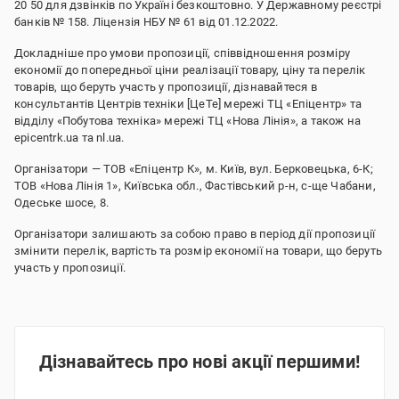
20 50 для дзвінків по Україні безкоштовно. У Державному реєстрі
банків № 158. Ліцензія НБУ № 61 від 01.12.2022.
Докладніше про умови пропозиції, співвідношення розміру
економії до попередньої ціни реалізації товару, ціну та перелік
товарів, що беруть участь у пропозиції, дізнавайтеся в
консультантів Центрів техніки [ЦеТе] мережі ТЦ «Епіцентр» та
відділу «Побутова техніка» мережі ТЦ «Нова Лінія», а також на
epicentrk.ua та nl.ua.
Організатори — ТОВ «Епіцентр К», м. Київ, вул. Берковецька, 6-К;
ТОВ «Нова Лінія 1», Київська обл., Фастівський р-н, с-ще Чабани,
Одеське шосе, 8.
Організатори залишають за собою право в період дії пропозиції
змінити перелік, вартість та розмір економії на товари, що беруть
участь у пропозиції.
Дізнавайтесь про нові акції першими!