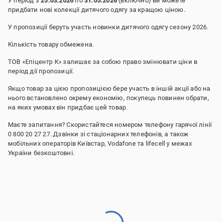
У період з
25.03.2026
по
31.05.2026
(включно) ви можете
придбати нові колекції дитячого одягу за кращою ціною.
У пропозиції беруть участь новинки дитячого одягу сезону 2026.
Кількість товару обмежена.
ТОВ «Епіцентр К» залишає за собою право змінювати ціни в
період дії пропозиції.
Якщо товар за цією пропозицією бере участь в іншій акції або на
нього встановлено окрему економію, покупець повинен обрати,
на яких умовах він придбає цей товар.
Маєте запитання? Скористайтеся номером телефону гарячої лінії
0 800 20 27 27. Дзвінки зі стаціонарних телефонів, а також
мобільних операторів Київстар, Vodafone та lifecell у межах
України безкоштовні.