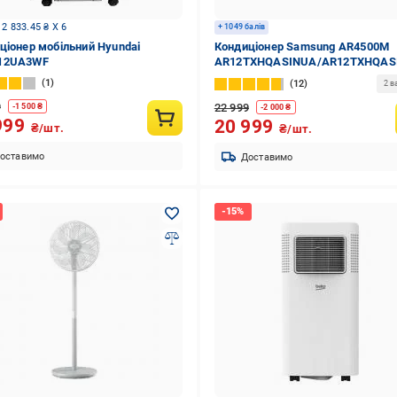
 2 833.45 ₴ X 6
+ 1049 балів
ціонер мобільний Hyundai
Кондиціонер Samsung AR4500M
12UA3WF
AR12TXHQASINUA/AR12TXHQAS
1
12
2 в
9
22 999
-
1 500
₴
-
2 000
₴
999
20 999
₴/шт.
₴/шт.
оставимо
Доставимо