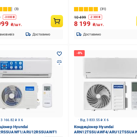
3
31
9
10 499
-
3 000
₴
-
2 300
₴
999
8 199
₴/шт.
₴/шт.
амовивіз
Доставимо
Доставимо
 3 166.82 ₴ X 6
Від 3 833.55 ₴ X 6
ціонер Hyundai
Кондиціонер Hyundai
2RSSUAWF1/ARU12RSSUAWF1
ARN12TSSUAWF4/ARU12TSSUA