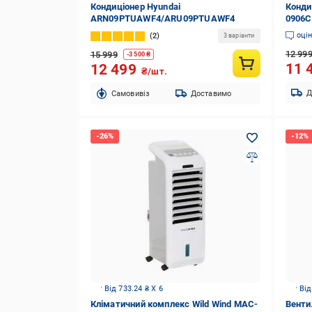
Кондиціонер Hyundai
Конди
ARN09PTUAWF4/ARU09PTUAWF4
0906C
оці
2
3 варіанти
12 99
15 999
-
3 500
₴
11 
12 499
₴/шт.
Д
Cамовивіз
Доставимо
Від 733.24 ₴ X 6
Від
Кліматичний комплекс Wild Wind MAC-
Венти