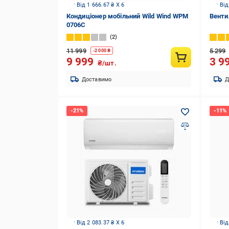
Від 1 666.67 ₴ X 6
Від
Кондиціонер мобільний Wild Wind WPM
Венти
0706C
2
11 999
5 299
-
2 000
₴
9 999
3 9
₴/шт.
Доставимо
Д
Від 2 083.37 ₴ X 6
Від