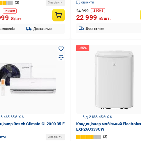
оцінити
3
3 варіанти
24 999
9
-
2 000
₴
-
2 000
₴
22 999
999
₴/шт.
₴/шт.
Доставимо
амовивіз
Доставимо
 3 465.35 ₴ X 6
Від 2 833.45 ₴ X 6
ціонер Bosch Climate CL2000 35 E
Кондиціонер мобільний Electrolu
EXP26U339CW
2
нити
3 варіанти