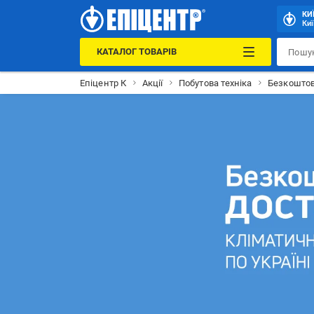
КИ
Киї
КАТАЛОГ ТОВАРІВ
Епіцентр К
Акції
Побутова техніка
Безкоштов