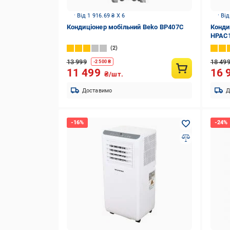
Від 1 916.69 ₴ X 6
Від
Кондиціонер мобільний Beko BP407C
Конди
HPAC
2
13 999
18 49
-
2 500
₴
11 499
16 
₴/шт.
Доставимо
Д