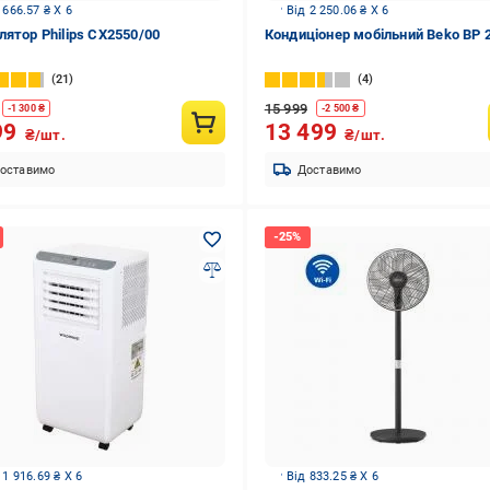
 666.57 ₴ X 6
Від 2 250.06 ₴ X 6
лятор Philips CX2550/00
Кондиціонер мобільний Beko BP 
21
4
15 999
-
1 300
₴
-
2 500
₴
99
13 499
₴/шт.
₴/шт.
оставимо
Доставимо
 1 916.69 ₴ X 6
Від 833.25 ₴ X 6