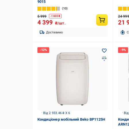
9015
10
5 999
24 99
-
1 600
₴
4 399
21 
₴/шт.
Доставимо
C
Від 2 933.46 ₴ X 6
Від
Кондиціонер мобільний Beko BP1125H
Конди
ARN1