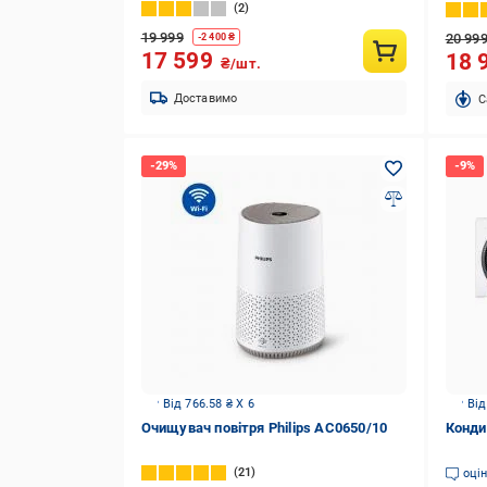
2
19 999
20 99
-
2 400
₴
17 599
18 
₴/шт.
Доставимо
C
Від 766.58 ₴ X 6
Від
Очищувач повітря Philips AC0650/10
Конди
21
оці