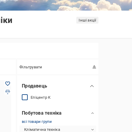
іки
Інші акції
Фільтрувати
Продавець
Епіцентр К
Побутова техніка
всі товари групи
Кліматична техніка