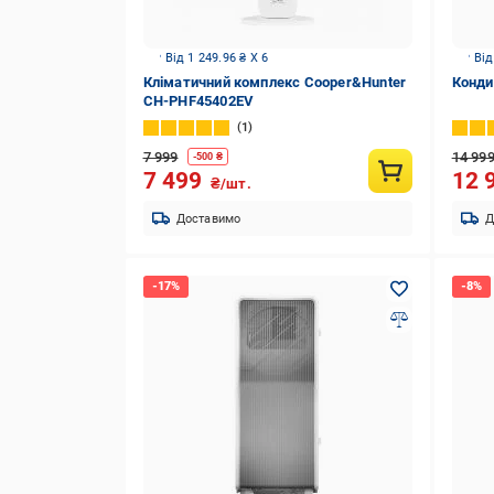
Від 1 249.96 ₴ X 6
Від
Кліматичний комплекс Cooper&Hunter
Конди
CH-PHF45402EV
1
7 999
14 99
-
500
₴
7 499
12 
₴/шт.
Доставимо
Д