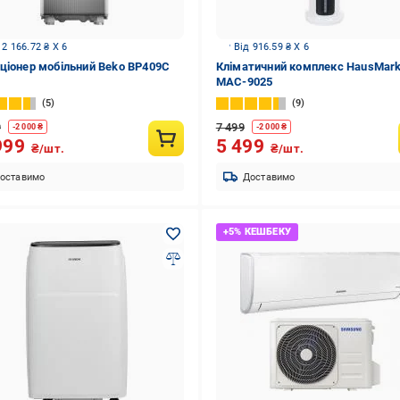
 2 166.72 ₴ X 6
Від 916.59 ₴ X 6
ціонер мобільний Beko BP409C
Кліматичний комплекс HausMar
MAC-9025
5
9
9
7 499
-
2 000
₴
-
2 000
₴
999
5 499
₴/шт.
₴/шт.
оставимо
Доставимо