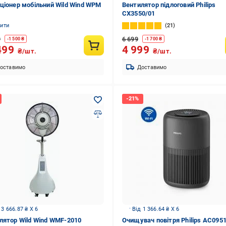
ціонер мобільний Wild Wind WPM
Вентилятор підлоговий Philips
CX3550/01
нити
21
9
6 699
-
1 500
₴
-
1 700
₴
499
4 999
₴/шт.
₴/шт.
оставимо
Доставимо
 3 666.87 ₴ X 6
Від 1 366.64 ₴ X 6
лятор Wild Wind WMF-2010
Очищувач повітря Philips AC095