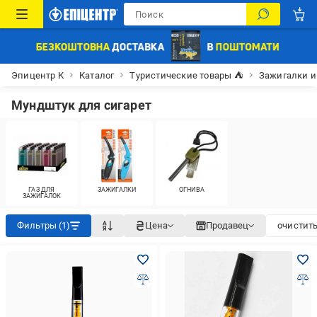
Эпицентр К
Каталог
Туристические товары ⛺
Зажигалки и
Мундштук для сигарет
ГАЗ ДЛЯ
ЗАЖИГАЛКИ
ОГНИВА
ЗАЖИГАЛОК
Фильтры (1)
Цена
Продавец
очистить