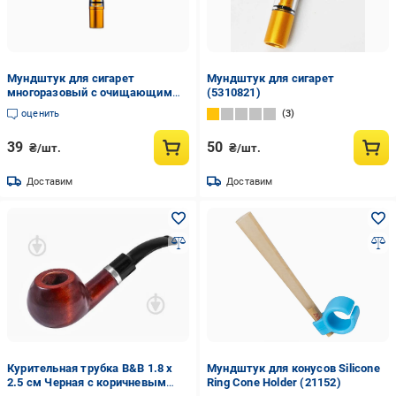
Мундштук для сигарет
Мундштук для сигарет
многоразовый с очищающим
(5310821)
фильтром 1 шт. Черный с
оценить
3
золотистым (2610823757)
39
50
₴/шт.
₴/шт.
Доставим
Доставим
Курительная трубка B&B 1.8 x
Мундштук для конусов Silicone
2.5 см Черная с коричневым
Ring Cone Holder (21152)