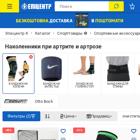
Эпицентр К
Каталог
Спорттовары ⚽
Спортивные аксессуар
Наколенники при артрите и артрозе
БАНДАЖИ НА
БАНДАЖ НА
БАНДАЖ НА
БАНДАЖИ ДЛЯ
КОЛЕНИ
ЗАПЯСТЬЕ
ГОЛЕНОСТОП
СПИНЫ
Otto Bock
Фильтры (2)
Цена
Продавец
очистить