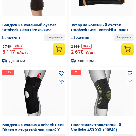
Бандаж на коленный сустав
Тутор на коленный сустав
Ottobock Genu Direxa 8353
Ottobock Genu Immobil 0° 8060 M
шарнирный разъемный L
(11702)
оценить
оценить
5 вариантов
4 варианта
(11656)
5 749
2 999
-
632
₴
-
329
₴
5 117
2 670
₴/шт.
₴/шт.
Доставим
Доставим
Бандаж на колено Ottobock Genu
Наколенник трикотажный
Direxa с открытой чашечкой XXL
Variteks 453 XXL (10540)
(11705)