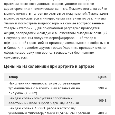
оригинальные фото данных товаров, узнаете основные
характеристики и технические данные. Помимо этого, на сайте
можно почитать полезные отзывы от покупателей. Также здесь
можно ознакомиться с интересными статьями по различным
темам и посмотреть видеообзоры на самые востребованные
товары категории
. Для покупателей регулярно проводятся
акции, распродажи и скидки с множеством выгодных позиций.
Покупая у нас, Вы получите сертифицированный товар с
официальной гарантией от производителя, сможете забрать его
в Киеве или в любом другом городе Украины, предварительно
оформив доставку или воспользовавшись бесплатным
самовывозом.
Цены на Наколенники при артрите и артрозе
Товар
Цена
Наколенники универсальные согревающие
турмалиновые с магнитными вставками на
298 ₴
липучках (XL-332)
Бандаж коленного сустава спортивный
109 ₴
эластичный Knee Support Черный/Зеленый
Бандаж колена AB066U ребра жесткости/
усиленный фиксатор/лямки XL/47-48 см Красный
400 ₴