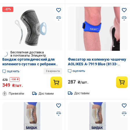
Бесплатная доставка
в почтоматы Эпицентр
Бандаж ортопедический для
Фиксатор на коленную чашечку
коленного сустава с ребрами
AOLIKES A-7919 Blue (8133-
жесткости и силиконовой
54216)
оценить
оценить
3 варианта
вставкой Серый L (EF-0079-L)
479
-
130
₴
287
₴/шт.
349
₴/шт.
Доставим
Привезём
Доставим