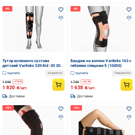
Тутор коленного сустава
Бандаж на колено Variteks 163 с
детский Variteks 320 Kid -20 20-
гибкими спицами S (10450)
35 см (11943)
оценить
оценить
4 варианта
5 вариантов
1 999
1 799
-
179
₴
-
161
₴
1 820
1 638
₴/шт.
₴/шт.
Доставим
Доставим