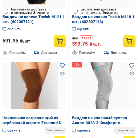
Бесплатная доставка
Бесплатная доставка
в почтоматы Эпицентр
в почтоматы Эпицентр
Бандаж на колено Toelab M121 1
Бандаж на колено Toelab M118 1
шт. (602307121)
шт. (602307118)
оценить
оценить
450
-
56.25
₴
691.95
₴/шт.
393.75
₴/шт.
Привезём
Доставим
Привезём
Доставим
Наколенник согревающий из
Бандаж на коленный сустав
верблюжей шерсти Ersamed SL-
Алком 3023-3 Комфорт с
10D M
силиконовым кольцом (10768)
оценить
оценить
5 вариантов
5 вариантов