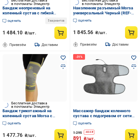
Бесплатная доставка
Бесплатная доставка
в почтоматы Эпицентр
в почтоматы Эпицентр
Бандаж неопреновый на
Наколенник разъемный Morsa
коленный сустав с гибкой
универсальный Черный (REF-
фиксацией Morsa XXL (REF-
120.200)
оценить
оценить
5 вариантов
20.103)
1 845.56
1 484.10
₴/шт.
₴/шт.
Привезём
Доставим
Привезём
Доставим
Бесплатная доставка
в почтоматы Эпицентр
Бандаж трикотажный на
Массажер бандаж коленного
коленный сустав Morsa с
сустава с подогревом от сети
фиксацией коленной чашечки XL
(30641907)
оценить
оценить
1 295
-
404
₴
1 477.76
₴/шт.
891
₴/шт.