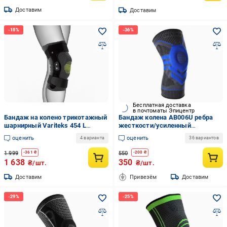
Доставим
Доставим
Бесплатная доставка
в почтоматы Эпицентр
Бандаж на колено трикотажный
Бандаж колена AB006U ребра
шарнирный Variteks 454 L
жесткости/усиленный
(10532)
фиксатор M/45-46 см Синий
оценить
оценить
4 варианта
36 вариантов
(AB006U_blue_m)
1 999
550
-
361
₴
-
200
₴
1 638
350
₴/шт.
₴/шт.
Доставим
Привезём
Доставим