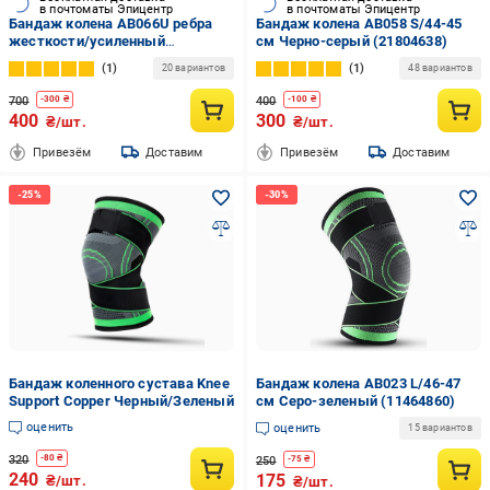
в почтоматы Эпицентр
в почтоматы Эпицентр
Бандаж колена AB066U ребра
Бандаж колена AB058 S/44-45
жесткости/усиленный
см Черно-серый (21804638)
фиксатор/лямки XL/47-48 см
1
1
20 вариантов
48 вариантов
Красный (AB066_u_red_xl)
700
400
-
300
₴
-
100
₴
400
300
₴/шт.
₴/шт.
Привезём
Доставим
Привезём
Доставим
Бандаж коленного сустава Knee
Бандаж колена AB023 L/46-47
Support Copper Черный/Зеленый
см Серо-зеленый (11464860)
оценить
оценить
15 вариантов
320
-
80
₴
250
-
75
₴
240
175
₴/шт.
₴/шт.