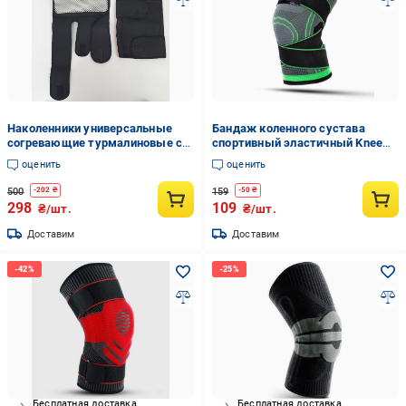
Наколенники универсальные
Бандаж коленного сустава
согревающие турмалиновые с
спортивный эластичный Knee
магнитными вставками на
Support Черный/Зеленый
оценить
оценить
липучках (XL-332)
500
159
-
202
₴
-
50
₴
298
109
₴/шт.
₴/шт.
Доставим
Доставим
Бесплатная доставка
Бесплатная доставка