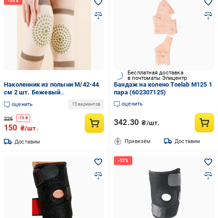
Бесплатная доставка
в почтоматы Эпицентр
Наколенник из полыни M/42-44
Бандаж на колено Toelab M125 1
см 2 шт. Бежевый
пара (602307125)
(pol_01_beige_m)
оценить
оценить
15 вариантов
225
-
75
₴
342.30
₴/шт.
150
₴/шт.
Привезём
Доставим
Доставим