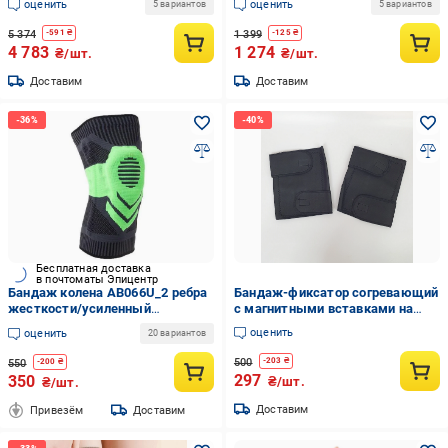
оценить
оценить
5 вариантов
5 вариантов
5 374
1 399
-
591
₴
-
125
₴
4 783
1 274
₴/шт.
₴/шт.
Доставим
Доставим
Бесплатная доставка
в почтоматы Эпицентр
Бандаж колена AB066U_2 ребра
Бандаж-фиксатор согревающий
жесткости/усиленный
с магнитными вставками на
фиксатор XXL/48-49 см Зеленый
липучках (GL-32)
оценить
оценить
20 вариантов
(AB066_u_2_green_xxl)
500
-
203
₴
550
-
200
₴
297
350
₴/шт.
₴/шт.
Доставим
Привезём
Доставим