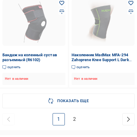
Бандаж на коленный сустав
Наколенник MadMax MFA-294
разъемный (R6102)
Zahoprene Knee Support L Dark
Grey/Green (62-68-MFA-294_L)
оценить
оценить
Нет в наличии
Нет в наличии
ПОКАЗАТЬ ЕЩЕ
1
2