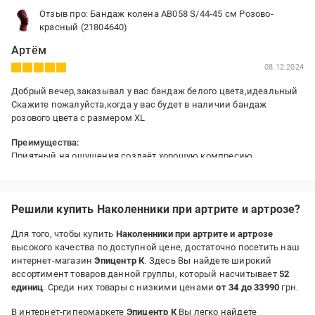
Отзыв про: Бандаж колена AB058 S/44-45 см Розово-
красный (21804640)
Артём
08.12.2024
Добрый вечер,заказывал у вас бандаж белого цвета,идеальный
Скажите пожалуйста,когда у вас будет в наличии бандаж
розового цвета с размером XL
Преимущества:
Приятный на ощущения,создаёт хорошую компресию
Недостатки:
не заметил
Решили купить Наколенники при артрите и артрозе?
Для того, чтобы купить
Наколенники при артрите и артрозе
высокого качества по доступной цене, достаточно посетить наш
интернет-магазин
Эпицентр К
. Здесь Вы найдете широкий
ассортимент товаров данной группы, который насчитывает
52
единиц
. Среди них товары с низкими ценами
от 34 до 33990
грн.
В интернет-гипермаркете
Эпицентр К
Вы легко найдете