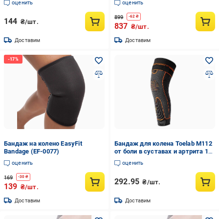
оценить
оценить
899
-
62
₴
144
₴/шт.
837
₴/шт.
Доставим
Доставим
Бандаж на колено ЕasyFit
Бандаж для колена Toelab M112
Bandage (EF-0077)
от боли в суставах и артрита 1
шт. (602307112)
оценить
оценить
169
-
30
₴
292.95
₴/шт.
139
₴/шт.
Доставим
Доставим