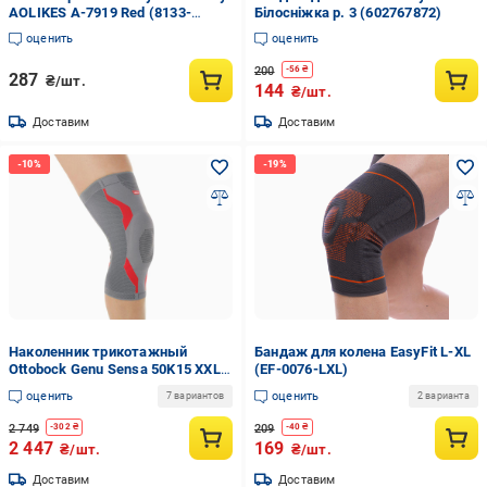
AOLIKES A-7919 Red (8133-
Білосніжка р. 3 (602767872)
54217)
оценить
оценить
200
-
56
₴
287
₴/шт.
144
₴/шт.
Доставим
Доставим
Наколенник трикотажный
Бандаж для колена EasyFit L-XL
Ottobock Genu Sensa 50K15 XXL
(EF-0076-LXL)
(11608)
оценить
оценить
7 вариантов
2 варианта
2 749
209
-
302
₴
-
40
₴
2 447
169
₴/шт.
₴/шт.
Доставим
Доставим