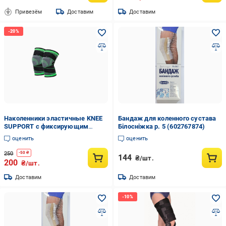
Привезём
Доставим
Доставим
Наколенники эластичные KNEE
Бандаж для коленного сустава
SUPPORT с фиксирующим
Білосніжка р. 5 (602767874)
ремнем (21516296)
оценить
оценить
250
-
50
₴
144
₴/шт.
200
₴/шт.
Доставим
Доставим