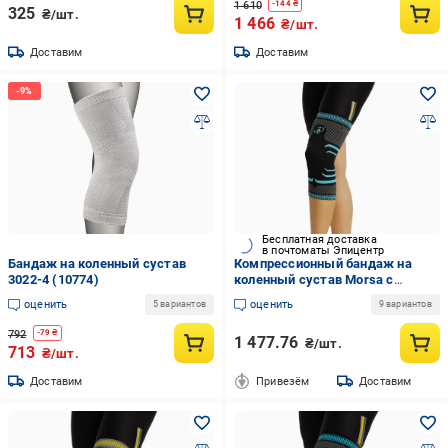
1 610
-
144
₴
325
₴/шт.
1 466
₴/шт.
Доставим
Доставим
Бесплатная доставка
в почтоматы Эпицентр
Бандаж на коленный сустав
Компрессионный бандаж на
3022-4 (10774)
коленный сустав Morsa с
фиксацией коленной чашечки S
оценить
оценить
5 вариантов
9 вариантов
Черный
792
-
79
₴
1 477.76
₴/шт.
713
₴/шт.
Доставим
Привезём
Доставим