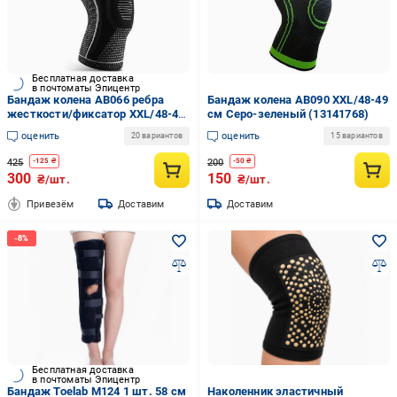
Бесплатная доставка
в почтоматы Эпицентр
Бандаж колена AB066 ребра
Бандаж колена AB090 XXL/48-49
жесткости/фиксатор XXL/48-49
см Серо-зеленый (13141768)
см Черный/Серый
оценить
оценить
20 вариантов
15 вариантов
(AB066_black_xxl)
425
200
-
125
₴
-
50
₴
300
150
₴/шт.
₴/шт.
Привезём
Доставим
Доставим
Бесплатная доставка
в почтоматы Эпицентр
Бандаж Toelab M124 1 шт. 58 см
Наколенник эластичный