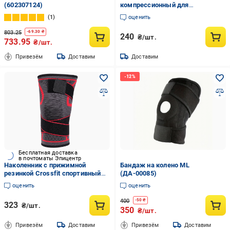
(602307124)
компрессионный для
поддержания коленного сустава
1
оценить
803.25
-
69.30
₴
240
₴/шт.
733.95
₴/шт.
Привезём
Доставим
Доставим
Бесплатная доставка
в почтоматы Эпицентр
Наколенник с прижимной
Бандаж на колено ML
резинкой Crossfit спортивный
(ДА-00085)
(1006-837-00)
оценить
оценить
400
-
50
₴
323
₴/шт.
350
₴/шт.
Привезём
Доставим
Привезём
Доставим