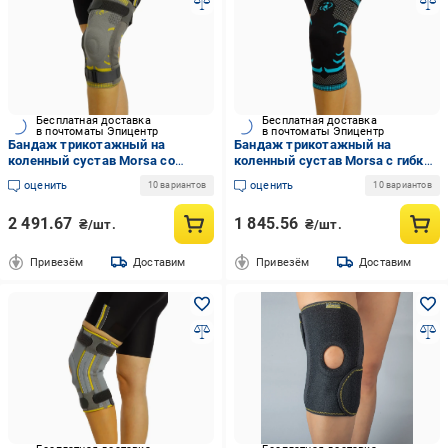
Бесплатная доставка
Бесплатная доставка
в почтоматы Эпицентр
в почтоматы Эпицентр
Бандаж трикотажный на
Бандаж трикотажный на
коленный сустав Morsa со
коленный сустав Morsa с гибкой
стабилизирующими
фиксацией L (REF-20.402)
оценить
оценить
10 вариантов
10 вариантов
фиксаторами M (REF-20.405)
2 491.67
1 845.56
₴/шт.
₴/шт.
Привезём
Доставим
Привезём
Доставим