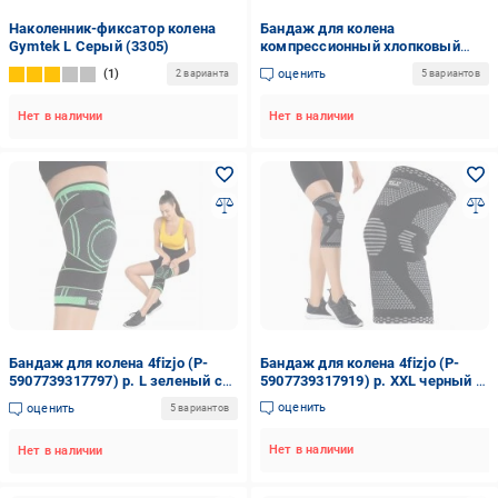
Наколенник-фиксатор колена
Бандаж для колена
Gymtek L Серый (3305)
компрессионный хлопковый
Торос-Груп р. XXL белый
1
оценить
2 варианта
5 вариантов
Нет в наличии
Нет в наличии
Бандаж для колена 4fizjo (P-
Бандаж для колена 4fizjo (P-
5907739317797) р. L зеленый с
5907739317919) р. XXL черный с
черным
серым
оценить
оценить
5 вариантов
Нет в наличии
Нет в наличии