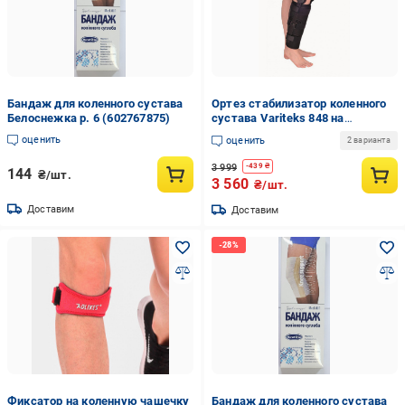
Бандаж для коленного сустава
Ортез стабилизатор коленного
Белоснежка р. 6 (602767875)
сустава Variteks 848 на
подвесах р. 65
оценить
оценить
2 варианта
3 999
-
439
₴
144
₴/шт.
3 560
₴/шт.
Доставим
Доставим
Фиксатор на коленную чашечку
Бандаж для коленного сустава