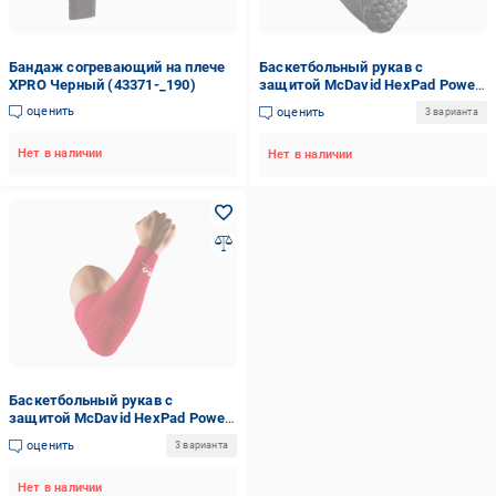
Бандаж согревающий на плече
Баскетбольный рукав с
XPRO Черный (43371-_190)
защитой McDavid HexPad Power
Shooter Arm Sleeve S (480_89)
оценить
оценить
3 варианта
Нет в наличии
Нет в наличии
Баскетбольный рукав с
защитой McDavid HexPad Power
Shooter Arm Sleeve S (10759_89)
оценить
3 варианта
Нет в наличии