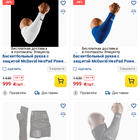
Бесплатная доставка
Бесплатная доставка
в почтоматы Эпицентр
в почтоматы Эпицентр
Баскетбольный рукав с
Баскетбольный рукав с
защитой McDavid HexPad Power
защитой McDavid HexPad Power
Shooter Arm Sleeve M (10237_90)
Shooter Arm Sleeve M (10758_90)
оценить
оценить
3 варианта
3 варианта
1 530
1 530
-
531
₴
-
531
₴
999
999
₴/шт.
₴/шт.
Привезём
Доставим
Привезём
Доставим