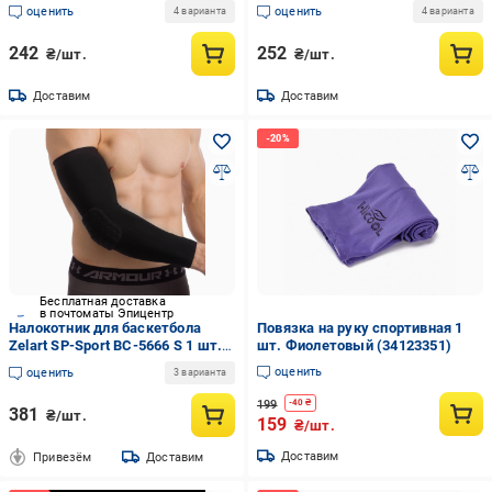
Синий (DR004509)
оценить
оценить
4 варианта
4 варианта
242
252
₴/шт.
₴/шт.
Доставим
Доставим
Бесплатная доставка
в почтоматы Эпицентр
Налокотник для баскетбола
Повязка на руку спортивная 1
Zelart SP-Sport BC-5666 S 1 шт.
шт. Фиолетовый (34123351)
Черный (DR004517)
оценить
оценить
3 варианта
199
-
40
₴
381
₴/шт.
159
₴/шт.
Доставим
Привезём
Доставим