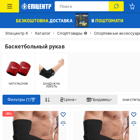
Эпицентр К
Каталог
Спорттовары ⚽
Спортивные аксессуар
Баскетбольный рукав
НАПУЛЬСНИК
БАНДАЖ НА
ЛОКОТЬ
Фильтры (1)
Цена
Продавец
очистить