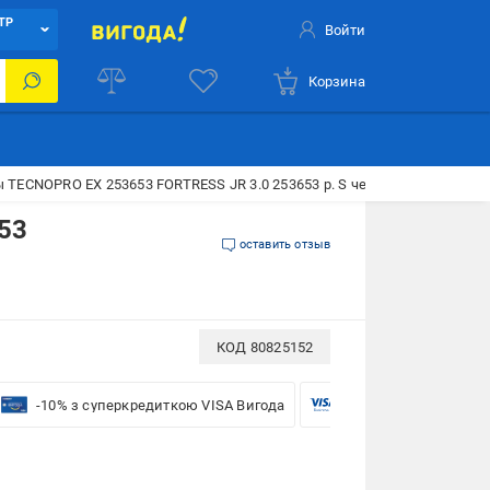
ТР
Войти
Корзина
 TECNOPRO ЕХ 253653 FORTRESS JR 3.0 253653 р. S черный с оранжев
53
оставить отзыв
КОД
80825152
-10% з суперкредиткою VISA Вигода
-5% для бізнесу з VI