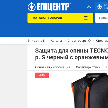
КИ
UA
Кие
КАТАЛОГ ТОВАРОВ
Эпицентр К
Каталог
Спорттовары ⚽
Спорти
Защита для спины TECNO
р. S черный с оранжевы
Основная информация
Характеристики
Н