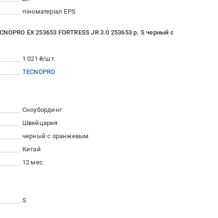
піноматеріал EPS
NOPRO ЕХ 253653 FORTRESS JR 3.0 253653 р. S черный с
1 021 ₴/шт.
TECNOPRO
Сноубординг
Швейцария
черный с оранжевым
Китай
12 мес.
S