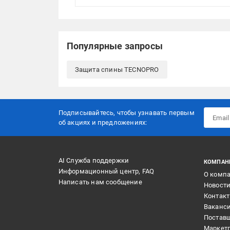
Популярные запросы
Защита спины TECNOPRO
Подписывайтесь, чтобы узнавать первым
об акцияx и предложениях:
AI Служба поддержки
КОМПАН
Информационный центр, FAQ
О комп
Написать нам сообщение
Новост
Контак
Ваканс
Постав
Маркет