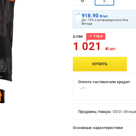
M
S
918.90
₴/шт.
До -10% з суперкредиткою Visa
Вигода
-
1 778
₴
2 799
1 021
₴/шт.
КУПИТЬ
Оплата частями или кредит
Продавец товара:
ООО «Эпице
Основные характеристики