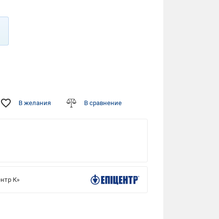
В желания
В сравнение
нтр К»