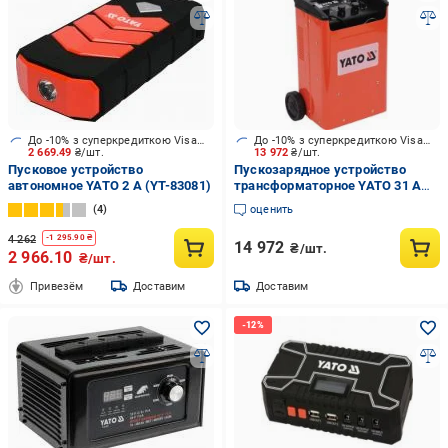
До -10% з суперкредиткою Visa Вигода
До -10% з суперкредиткою Visa Вигода
2 669.49
₴/шт.
13 972
₴/шт.
Пусковое устройство
Пускозарядное устройство
автономное YATO 2 А (YT-83081)
трансформаторное YATO 31 А
700 А/год (YT-83061)
4
оценить
4 262
-
1 295.90
₴
14 972
₴/шт.
2 966.10
₴/шт.
Привезём
Доставим
Доставим