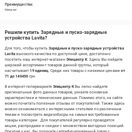
Преимущества:
Немає
Недостатки:
Перестав заряджати буквально через 20 днів
Решили купить Зарядные и пуско-зарядные
устройства Lavita?
Для того, чтобы купить
Зарядные и пуско-зарядные устройства
Lavita
высокого качества по доступной цене, достаточно
посетить наш интернет-магазин
Эпицентр К
. Здесь Вы найдете
широкий ассортимент товаров данной группы, который
насчитывает
19 единиц
. Среди них товары с низкими ценами
от
71 до 140450
грн.
В интернет-гипермаркете
Эпицентр К
Вы легко найдете
оригинальные фото данных товаров, узнаете основные
характеристики и технические данные. Помимо этого, на сайте
можно почитать полезные отзывы от покупателей. Также здесь
можно ознакомиться с интересными статьями по различным
темам и посмотреть видеообзоры на самые востребованные
товары категории
. Для покупателей регулярно проводятся
акции, распродажи и скидки с множеством выгодных позиций.
Покупая у нас, Вы получите сертифицированный товар с