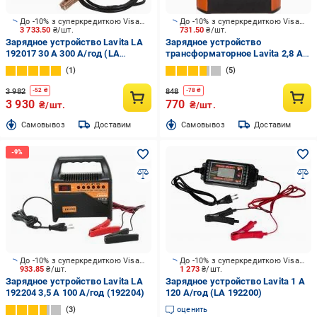
До -10% з суперкредиткою Visa Вигода
До -10% з суперкредиткою Visa Вигода
3 733.50
₴/шт.
731.50
₴/шт.
Зарядное устройство Lavita LA
Зарядное устройство
192017 30 А 300 А/год (LA
трансформаторное Lavita 2,8 А
192017)
80 А/год (LA 192202)
1
5
3 982
848
-
52
₴
-
78
₴
3 930
770
₴/шт.
₴/шт.
Cамовывоз
Доставим
Cамовывоз
Доставим
До -10% з суперкредиткою Visa Вигода
До -10% з суперкредиткою Visa Вигода
933.85
₴/шт.
1 273
₴/шт.
Зарядное устройство Lavita LA
Зарядное устройство Lavita 1 А
192204 3,5 А 100 А/год (192204)
120 А/год (LA 192200)
3
оценить