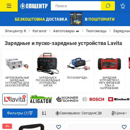
Эпицентр К
Каталог
Автотовары 🚙
Техпомощь
Зарядные
Зарядные и пуско-зарядные устройства Lavita
АВТОМОБИЛЬНЫЕ
ЗАРЯДНЫЕ И
ПУСКОЗАРЯДНЫЕ
ЗАРЯДНОЕ
ЗАРЯДНЫЕ
ПУСКО-ЗАРЯДНЫЕ
УСТРОЙСТВО С
УСТРОЙСТВА ДЛЯ
УСТРОЙСТВА
РЕГУЛИРОВКОЙ
АККУМУЛЯТОРОВ
КИТАЙ
ТОКА И
НАПРЯЖЕНИЯ
Фильтры (1)
Самовывоз:
Сегодня
Цена