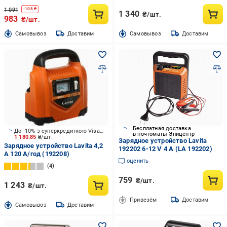
1 091
-
108
₴
1 340
₴/шт.
983
₴/шт.
Cамовывоз
Доставим
Cамовывоз
Доставим
Бесплатная доставка
До -10% з суперкредиткою Visa Вигода
в почтоматы Эпицентр
1 180.85
₴/шт.
Зарядное устройство Lavita
Зарядное устройство Lavita 4,2
192202 6-12 V 4 А (LA 192202)
А 120 А/год (192208)
оценить
4
759
₴/шт.
1 243
₴/шт.
Привезём
Доставим
Cамовывоз
Доставим