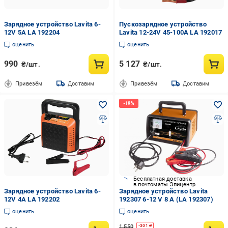
Зарядное устройство Lavita 6-
Пускозарядное устройство
12V 5A LA 192204
Lavita 12-24V 45-100A LA 192017
оценить
оценить
990
5 127
₴/шт.
₴/шт.
Привезём
Доставим
Привезём
Доставим
Бесплатная доставка
в почтоматы Эпицентр
Зарядное устройство Lavita 6-
Зарядное устройство Lavita
12V 4A LA 192202
192307 6-12 V 8 А (LA 192307)
оценить
оценить
1 550
-
301
₴