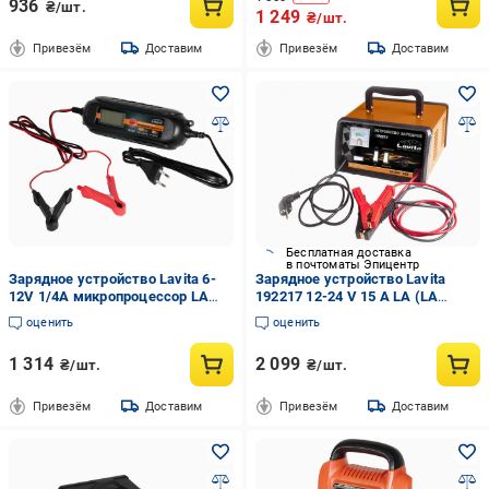
936
₴/шт.
1 249
₴/шт.
Привезём
Доставим
Привезём
Доставим
Бесплатная доставка
в почтоматы Эпицентр
Зарядное устройство Lavita 6-
Зарядное устройство Lavita
12V 1/4A микропроцессор LA
192217 12-24 V 15 А LA (LA
192220 LA 192220
192217)
оценить
оценить
1 314
2 099
₴/шт.
₴/шт.
Привезём
Доставим
Привезём
Доставим