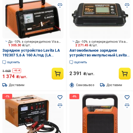
До -10% з суперкредиткою Visa Вигода
До -10% з суперкредиткою Visa Вигода
1 305.30
₴/шт.
2 271.45
₴/шт.
Зарядное устройство Lavita LA
Автомобильное зарядное
192307 5,6 А 160 А/год (LA
устройство импульсный Lavita
192307)
10 А 300 А/год (LA 192230)
оценить
оценить
1 469
-
95
₴
2 391
₴/шт.
1 374
₴/шт.
Доставим
Cамовывоз
Доставим