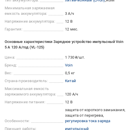
Тип аккумулятора:
литий-ионный (Li-ion)
AGM
Минимальная заряжаемая
емкость аккумулятора:
3 А/ч
Напряжение аккумулятора:
12 В
Гарантия:
12 мес.
Основные характеристики Зарядное устройство импульсный Voin
5 А 120 А/год (VL-125)
Цена:
1 730 ₴/шт.
Бренд:
Voin
Вес:
0,5 кг
Страна-производитель:
Китай
Максимальная емкость
заряжаемого аккумулятора:
120 А/ч
Напряжение питания:
12 В
защита от короткого замыкания
защита от перегрева
Особенности:
регулировка тока заряда
Принцип работы:
импульсный