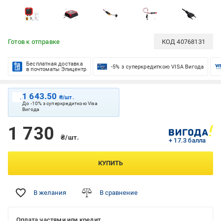
Готов к отправке
КОД
40768131
Бесплатная доставка
-5% з суперкредиткою VISA Вигода
в почтоматы Эпицентр
1 643.50
₴/шт.
До -10% з суперкредиткою Visa
Вигода
1 730
₴/шт.
+ 17.3 балла
КУПИТЬ
В желания
В сравнение
Оплата частями или кредит