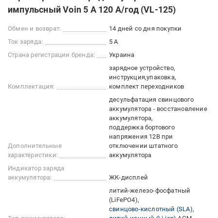
импульсный Voin 5 А 120 А/год (VL-125)
Обмен и возврат:
14 дней со дня покупки
Ток заряда:
5 А
Страна регистрации бренда:
Украина
зарядное устройство
инструкция
упаковка
Комплектация:
комплект переходников
десульфатация свинцового
аккумулятора - восстановление
аккумулятора
поддержка бортового
напряжения 12В при
Дополнительные
отключении штатного
характеристики:
аккумулятора
Индикатор заряда
аккумулятора:
ЖК-дисплей
литий-железо-фосфатный
(LiFePO4)
свинцово-кислотный (SLA)