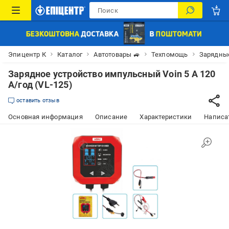
Эпицентр К
Каталог
Автотовары 🚙
Техпомощь
Зарядные
Зарядное устройство импульсный Voin 5 А 120
А/год (VL-125)
оставить отзыв
Основная информация
Описание
Характеристики
Написат