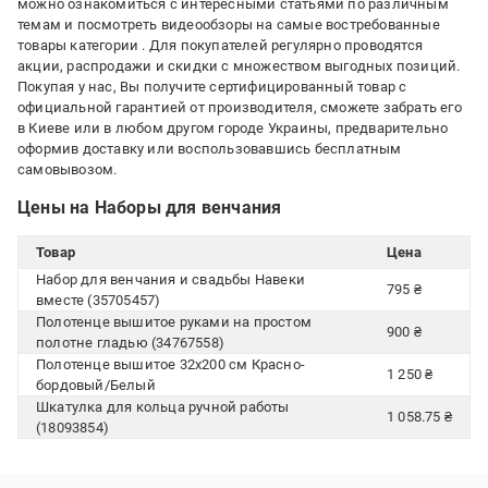
можно ознакомиться с интересными статьями по различным
темам и посмотреть видеообзоры на самые востребованные
товары категории
. Для покупателей регулярно проводятся
акции, распродажи и скидки с множеством выгодных позиций.
Покупая у нас, Вы получите сертифицированный товар с
официальной гарантией от производителя, сможете забрать его
в Киеве или в любом другом городе Украины, предварительно
оформив доставку или воспользовавшись бесплатным
самовывозом.
Цены на Наборы для венчания
Товар
Цена
Набор для венчания и свадьбы Навеки
795 ₴
вместе (35705457)
Полотенце вышитое руками на простом
900 ₴
полотне гладью (34767558)
Полотенце вышитое 32х200 см Красно-
1 250 ₴
бордовый/Белый
Шкатулка для кольца ручной работы
1 058.75 ₴
(18093854)