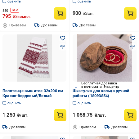
оценить
оценить
850
-
55
₴
900
₴/шт.
795
₴/компл.
Привезём
Доставим
Доставим
Бесплатная доставка
в почтоматы Эпицентр
Полотенце вышитое 32х200 см
Шкатулка для кольца ручной
Красно-бордовый/Белый
работы (18093854)
оценить
оценить
1 250
1 058.75
₴/шт.
₴/шт.
Доставим
Привезём
Доставим