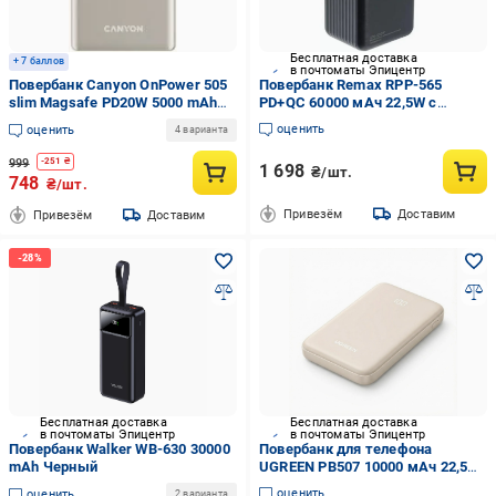
Бесплатная доставка
+ 7 баллов
в почтоматы Эпицентр
Повербанк Canyon OnPower 505
Повербанк Remax RPP-565
slim Magsafe PD20W 5000 mAh
PD+QC 60000 мАч 22,5W с
beige (CNS-CPB505BE)
кабелем Type-C Lightning Серый
оценить
оценить
4 варианта
999
-
251
₴
1 698
₴/шт.
748
₴/шт.
Привезём
Доставим
Привезём
Доставим
Бесплатная доставка
Бесплатная доставка
в почтоматы Эпицентр
в почтоматы Эпицентр
Повербанк Walker WB-630 30000
Повербанк для телефона
mAh Черный
UGREEN PB507 10000 мАч 22,5
Вт Бежевый (25684)
оценить
оценить
2 варианта