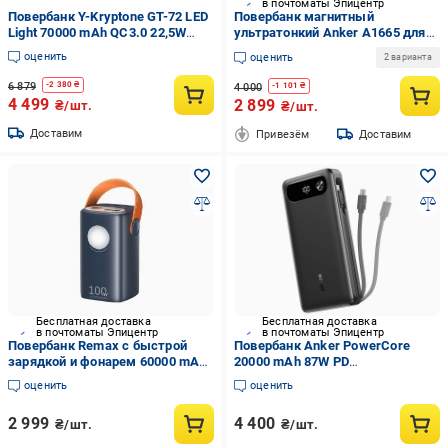
в почтоматы Эпицентр
Повербанк Y-Kryptone GT-72 LED
Повербанк магнитный
Light 70000 mAh QC3.0 22,5W
ультратонкий Anker A1665 для
66W Super Fast Charge Black (YK-
iPhone с беспроводной зарядкой
оценить
оценить
2 варианта
GT72L-B)
5000 мАч 20 Вт Белый
(27376607)
6 879
-
2 380
₴
4 000
-
1 101
₴
4 499
2 899
₴/шт.
₴/шт.
Доставим
Привезём
Доставим
Бесплатная доставка
Бесплатная доставка
в почтоматы Эпицентр
в почтоматы Эпицентр
Повербанк Remax с быстрой
Повербанк Anker PowerCore
зарядкой и фонарем 60000 mAh
20000 mAh 87W PD
100 W Синий (RPP-100)
Оборудование USB-C Cable
оценить
оценить
(A1383)
2 999
4 400
₴/шт.
₴/шт.