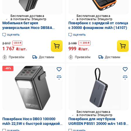
Бесплатная доставка
Бесплатная доставка
в почтоматы Эпицентр
в почтоматы Эпицентр
Мобильная батарея
Повербанк с зарядкой от солнца
универсальная Hoco DB58A
с 30000 фонариком mAh (14107)
Plentiful 22,5W fully compatible 40
оценить
оценить
000mAh Черный
2 017
2 199
-
250
₴
-
1 200
₴
1 767
999
₴/шт.
₴/шт.
Привезём
Доставим
Привезём
Доставим
Бесплатная доставка
в почтоматы Эпицентр
Повербанк Hoco DB03 100000
Повербанк для ноутбуков
mAh 22,5W с быстрой зарядкой
UGREEN PB551 20000 мАч 145 Вт
и фонариком Черный
Темно-серый (55992)
оценить
оценить