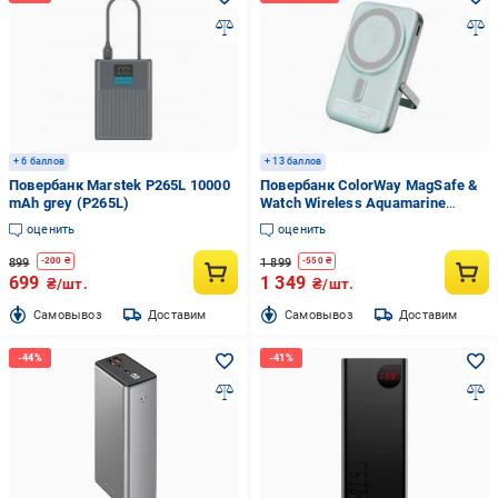
+ 6 баллов
+ 13 баллов
Повербанк Marstek P265L 10000
Повербанк ColorWay MagSafe &
mAh grey (P265L)
Watch Wireless Aquamarine
10000 mAh (CW-PB100LPA2MT-
оценить
оценить
WPDD)
899
1 899
-
200
₴
-
550
₴
699
1 349
₴/шт.
₴/шт.
Cамовывоз
Доставим
Cамовывоз
Доставим