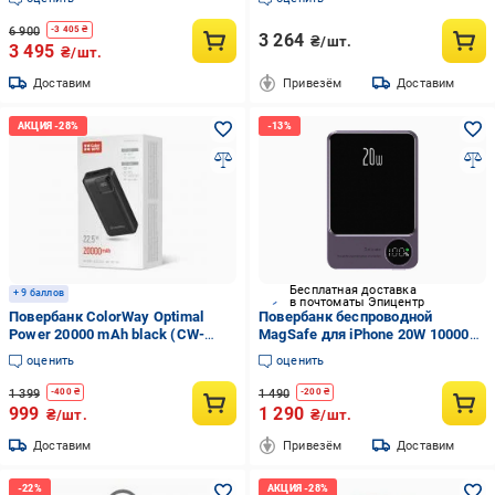
(PB240126)
6 900
-
3 405
₴
3 264
₴/шт.
3 495
₴/шт.
Доставим
Привезём
Доставим
Бесплатная доставка
+ 9 баллов
в почтоматы Эпицентр
Повербанк ColorWay Optimal
Повербанк беспроводной
Power 20000 mAh black (CW-
MagSafe для iPhone 20W 10000
PB200LPB5BK-PDD)
mAh (14023040)
оценить
оценить
1 399
1 490
-
400
₴
-
200
₴
999
1 290
₴/шт.
₴/шт.
Доставим
Привезём
Доставим