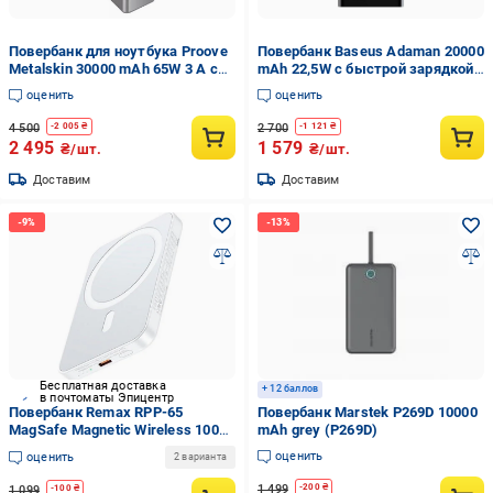
Повербанк для ноутбука Proove
Повербанк Baseus Adaman 20000
Metalskin 30000 mAh 65W 3 A с
mAh 22,5W с быстрой зарядкой
быстрой зарядкой Grey (000380)
Черный (PB2401266)
оценить
оценить
4 500
2 700
-
2 005
₴
-
1 121
₴
2 495
1 579
₴/шт.
₴/шт.
Доставим
Доставим
Бесплатная доставка
+ 12 баллов
в почтоматы Эпицентр
Повербанк Remax RPP-65
Повербанк Marstek P269D 10000
MagSafe Magnetic Wireless 10000
mAh grey (P269D)
mAh 20W White (100502)
оценить
оценить
2 варианта
1 499
-
200
₴
1 099
-
100
₴