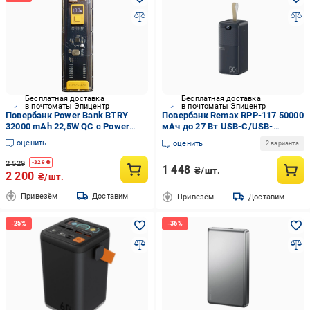
Бесплатная доставка
Бесплатная доставка
в почтоматы Эпицентр
в почтоматы Эпицентр
Повербанк Power Bank BTRY
Повербанк Remax RPP-117 50000
32000 mAh 22,5W QC с Power
мАч до 27 Вт USB-C/USB-
Delivery (33501112)
A/Micro-USB PD+QC Черный
оценить
оценить
2 варианта
(epic2283)
2 529
-
329
₴
1 448
₴/шт.
2 200
₴/шт.
Привезём
Доставим
Привезём
Доставим