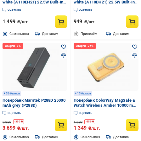
white (A110EH21) 22.5W Built-In
white (A110DH21) 22.5W Built-In
USB-C Cable белый
USB-C Cable белый
оценить
оценить
1 499
949
₴/шт.
₴/шт.
Cамовывоз
Доставим
Привезём
Доставим
+ 36 баллов
+ 13 баллов
Повербанк Marstek P288D 25000
Повербанк ColorWay MagSafe &
mAh grey (P288D)
Watch Wireless Amber 10000 mAh
amber (CW-PB100LPA2Y-WPDD)
оценить
оценить
3 999
1 899
-
300
₴
-
550
₴
3 699
1 349
₴/шт.
₴/шт.
Cамовывоз
Доставим
Cамовывоз
Доставим