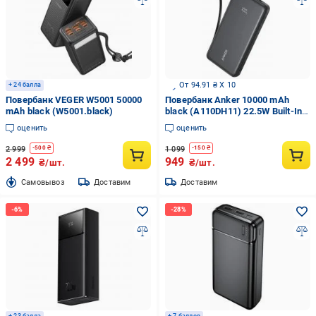
От 94.91 ₴ X 10
+ 24 балла
Повербанк VEGER W5001 50000
Повербанк Anker 10000 mAh
mAh black (W5001.black)
black (A110DH11) 22.5W Built-In
USB-C Cable черный
оценить
оценить
2 999
1 099
-
500
₴
-
150
₴
2 499
949
₴/шт.
₴/шт.
Cамовывоз
Доставим
Доставим