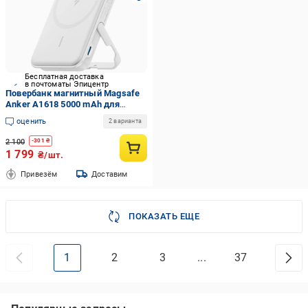
Бесплатная доставка
в почтоматы Эпицентр
Повербанк магнитный Magsafe
Anker A1618 5000 mAh для
iPhone с подставкой для
оценить
2 варианта
телефона Белый (26389475)
2 100
-
301
₴
1 799
₴/шт.
Привезём
Доставим
ПОКАЗАТЬ ЕЩЕ
1
2
3
...
37