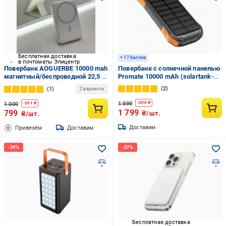
Бесплатная доставка
+ 17 баллов
в почтоматы Эпицентр
Повербанк AOGUERBE 10000 mah
Повербанк с солнечной панелью
магнитный/беспроводной 22,5 w
Promate 10000 mAh (solartank-
Белый
10pdqi.black)
2
1
2 варианта
1 999
-
200
₴
1 000
-
201
₴
1 799
799
₴/шт.
₴/шт.
Доставим
Привезём
Доставим
Бесплатная доставка