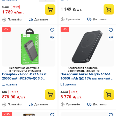
2 504
-
715
₴
1 149
₴/шт.
1 789
₴/шт.
Привезём
Доставим
Привезём
Доставим
Бесплатная доставка
Бесплатная доставка
в почтоматы Эпицентр
в почтоматы Эпицентр
Повербанк Hoco J121A Fast
Повербанк Anker MagGo A1664
20000 mAh PD20W+QC3.0
10000 mAh Qi2 15W магнитный с
Черный
USB-C PD для iPhone MagSafe и
оценить
оценить
Android Black (130585312)
949
4 000
-
70.10
₴
-
230
₴
878.90
3 770
₴/шт.
₴/шт.
Привезём
Доставим
Привезём
Доставим