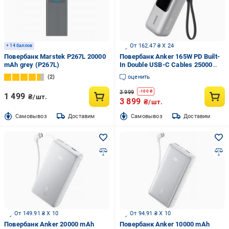
От 162.47 ₴ X 24
+ 14 баллов
Повербанк Marstek P267L 20000
Повербанк Anker 165W PD Built-
mAh grey (P267L)
In Double USB-C Cables 25000
mAh silver (A1695H41)
2
оценить
3 999
-
100
₴
1 499
₴/шт.
3 899
₴/шт.
Cамовывоз
Доставим
Cамовывоз
Доставим
От 149.91 ₴ X 10
От 94.91 ₴ X 10
Повербанк Anker 20000 mAh
Повербанк Anker 10000 mAh