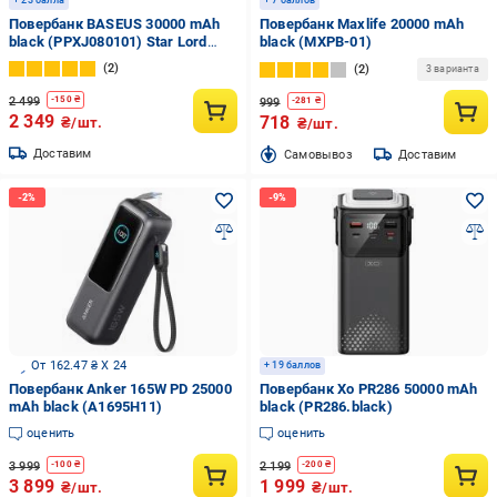
+ 23 балла
+ 7 баллов
Повербанк BASEUS 30000 mAh
Повербанк Maxlife 20000 mAh
black (PPXJ080101) Star Lord
black (MXPB-01)
Display
2
2
3 варианта
2 499
-
150
₴
999
-
281
₴
2 349
718
₴/шт.
₴/шт.
Доставим
Cамовывоз
Доставим
От 162.47 ₴ X 24
+ 19 баллов
Повербанк Anker 165W PD 25000
Повербанк Xo PR286 50000 mAh
mAh black (A1695H11)
black (PR286.black)
оценить
оценить
3 999
2 199
-
100
₴
-
200
₴
3 899
1 999
₴/шт.
₴/шт.