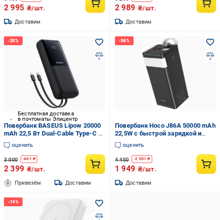
2 995
2 989
₴/шт.
₴/шт.
Доставим
Доставим
Бесплатная доставка
в почтоматы Эпицентр
Повербанк BASEUS Lipow 20000
Повербанк Hoco J86A 50000 mAh
mAh 22,5 Вт Dual-Cable Type-C и
22,5W с быстрой зарядкой и
Lightning с быстрой зарядкой
фонариком Черный (PB2401264)
оценить
оценить
Черный (30991836)
3 000
4 450
-
601
₴
-
2 501
₴
2 399
1 949
₴/шт.
₴/шт.
Привезём
Доставим
Доставим