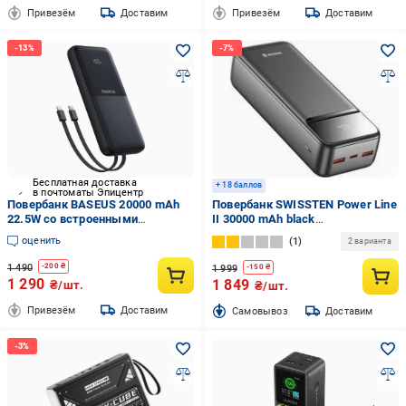
Привезём
Доставим
Привезём
Доставим
Бесплатная доставка
+ 18 баллов
в почтоматы Эпицентр
Повербанк BASEUS 20000 mAh
Повербанк SWISSTEN Power Line
22.5W со встроенными
II 30000 mAh black
кабелями Type-C и Lightning с
(8595217490635)
оценить
1
2 варианта
LED-дисплеем и быстрой
зарядкой PD/QC (PPJP312)
1 490
-
200
₴
1 999
-
150
₴
1 290
1 849
₴/шт.
₴/шт.
Привезём
Доставим
Cамовывоз
Доставим