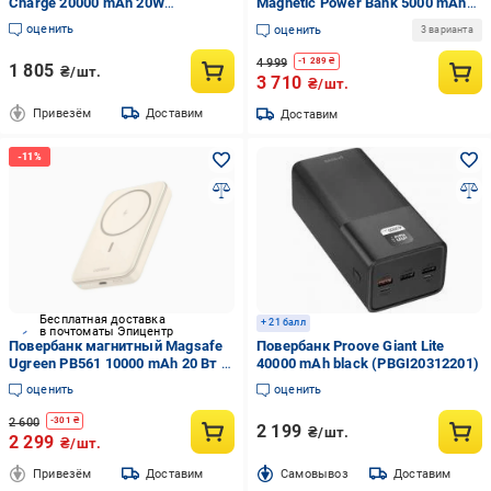
Charge 20000 mAh 20W
Magnetic Power Bank 5000 mAh
(P10022804113-00)
light blue (EF-RAPID5000-L-EU)
оценить
оценить
3 варианта
4 999
-
1 289
₴
1 805
₴/шт.
3 710
₴/шт.
Привезём
Доставим
Доставим
Бесплатная доставка
+ 21 балл
в почтоматы Эпицентр
Повербанк магнитный Magsafe
Повербанк Proove Giant Lite
Ugreen PB561 10000 mAh 20 Вт с
40000 mAh black (PBGI20312201)
беспроводной зарядкой для
оценить
оценить
iPhone Бежевый (26389505)
2 600
-
301
₴
2 199
₴/шт.
2 299
₴/шт.
Привезём
Доставим
Cамовывоз
Доставим