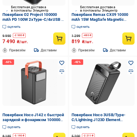
Бесплатная доставка
Бесплатная доставка
в почтоматы Эпицентр
в почтоматы Эпицентр
Повербанк O2 Project 100000
Повербанк Remax CX09 10000
mAh PD 100W 2xType-C/4xUSB с
mAh 15W MagSafe Magnetic
быстрой зарядкой/фонарем и
Wireless Grey
оценить
оценить
дисплеем (32160220)
9 990
1 299
-
2 500
₴
-
480
₴
7 490
819
₴/шт.
₴/шт.
Привезём
Доставим
Привезём
Доставим
Повербанк Hoco J142 с быстрой
Повербанк Hoco 3USB/Type-
зарядкой и фонариком 100000
C/Lightning J123D Element
mAh 22,5W Черный (PB052071)
QC3.0+PD3.0 с быстрой
оценить
оценить
зарядкой 90000 mAh 22,5W
Черный
8 185
5 200
-
5 190
₴
-
2 211
₴