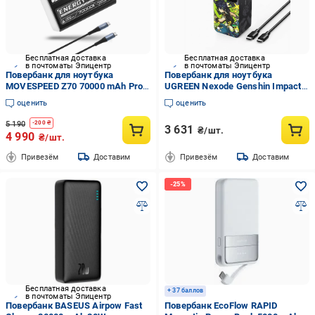
Бесплатная доставка
Бесплатная доставка
в почтоматы Эпицентр
в почтоматы Эпицентр
Повербанк для ноутбука
Повербанк для ноутбука
MOVESPEED Z70 70000 mAh Pro
UGREEN Nexode Genshin Impact
100W 19V 20V 5A с быстрой
Edition PB721 20000 mAh 130W
оценить
оценить
зарядкой (MOVESPEED-Z70-pro)
Черный (35524GI)
5 190
-
200
₴
3 631
₴/шт.
4 990
₴/шт.
Привезём
Доставим
Привезём
Доставим
Бесплатная доставка
+ 37 баллов
в почтоматы Эпицентр
Повербанк BASEUS Airpow Fast
Повербанк EcoFlow RAPID