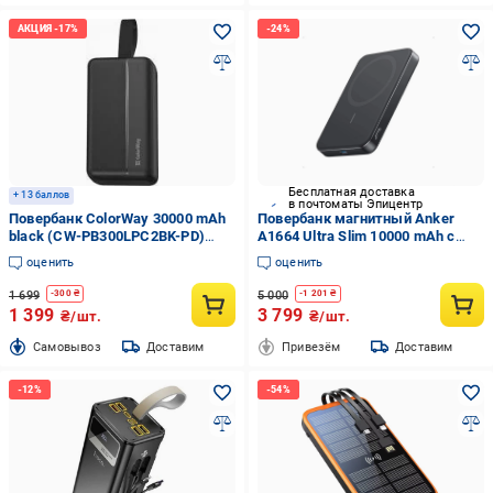
Бесплатная доставка
+ 13 баллов
в почтоматы Эпицентр
Повербанк ColorWay 30000 mAh
Повербанк магнитный Anker
black (CW-PB300LPC2BK-PD)
A1664 Ultra Slim 10000 mAh с
High-power 2 (USB QC3.0 + USB-
беспроводной/быстрой
оценить
оценить
C Power Delivery 22.5W)
зарядкой MagSafe для iPhone
Power Bank Черный (30874522)
1 699
5 000
-
300
₴
-
1 201
₴
1 399
3 799
₴/шт.
₴/шт.
Cамовывоз
Доставим
Привезём
Доставим