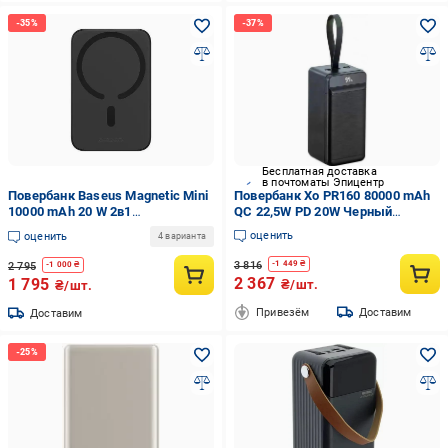
Бесплатная доставка
в почтоматы Эпицентр
Повербанк Baseus Magnetic Mini
Повербанк Xo PR160 80000 mAh
10000 mAh 20 W 2в1
QC 22,5W PD 20W Черный
QC3.0+PD3.0 с беспроводной
(2253507007)
оценить
оценить
4 варианта
зарядкой Qi 15 W Black
(PPCX030001)
3 816
-
1 449
₴
2 795
-
1 000
₴
2 367
1 795
₴/шт.
₴/шт.
Привезём
Доставим
Доставим