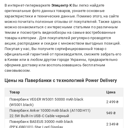
В интернет-гипермаркете
Эпицентр К
Вы легко найдете
оригинальные фото данных товаров, узнаете основные
характеристики и технические данные. Помимо этого, на сайте
можно почитать полезные отзывы от покупателей. Также здесь
можно ознакомиться с интересными статьями по различным
темам и посмотреть видеообзоры на самые востребованные
товары категории
. Для покупателей регулярно проводятся
акции, распродажи и скидки с множеством выгодных позиций.
Покупая у нас, Вы получите сертифицированный товар с
официальной гарантией от производителя, сможете забрать его
в Киеве или в любом другом городе Украины, предварительно
оформив доставку или воспользовавшись бесплатным
самовывозом.
Цены на Павербанки с технологией Power Delivery
Товар
Цена
Повербанк VEGER W5001 50000 mAh black
2 499 ₴
(W5001.black)
Повербанк Anker 10000 mAh black (A110DH11)
949 ₴
22.5W Built-In USB-C Cable черный
Повербанк BASEUS 30000 mAh black
2 349 ₴
(PPXJ080101) Star Lord Display