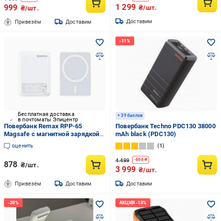
1 299
999
₴/шт.
₴/шт.
Доставим
Привезём
Доставим
Бесплатная доставка
+ 39 баллов
в почтоматы Эпицентр
Повербанк Remax RPP-65
Повербанк Techno PDC130 38000
Magsafe с магнитной зарядкой
mAh black (PDC130)
15W 10000 мАч Белый
оценить
1
4 499
-
500
₴
878
₴/шт.
3 999
₴/шт.
Привезём
Доставим
Доставим