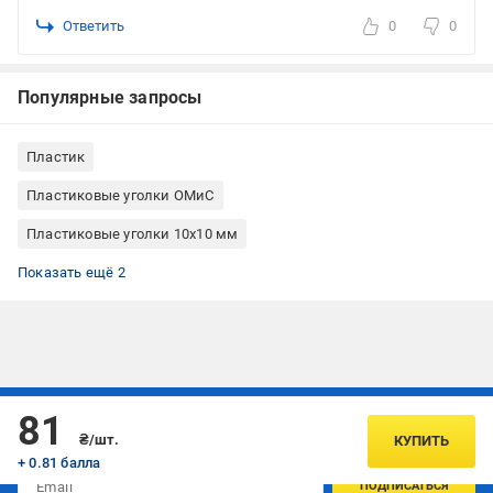
Ответить
0
0
Популярные запросы
Пластик
Пластиковые уголки ОМиС
Пластиковые уголки 10x10 мм
Пластиковые уголки 25x25 мм
Пластиковые уголки 10x20 мм
Показать ещё 2
Подписывайтесь, чтобы узнавать первым об акцияx и
81
предложениях:
₴/шт.
КУПИТЬ
+ 0.81 балла
ПОДПИСАТЬСЯ