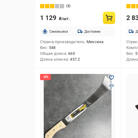
2
1 129
2 8
₴/шт.
Cамовывоз
Доставим
Д
Страна-производитель
Мексика
Стран
Вес
548
Комп
Общая длина
660
Вес
5
Длина клинка
457.2
Длина