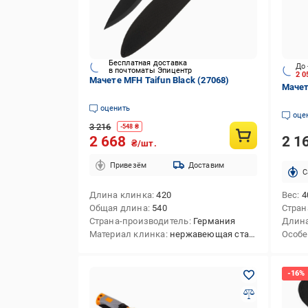
Бесплатная доставка
До 
в почтоматы Эпицентр
2 
Мачете MFH Taifun Black (27068)
Мачете
оценить
оце
3 216
-
548
₴
2 1
2 668
₴/шт.
Привезём
Доставим
C
Длина клинка
420
Вес
4
Общая длина
540
Стран
Страна-производитель
Германия
Длина
Материал клинка
нержавеющая сталь
Особе