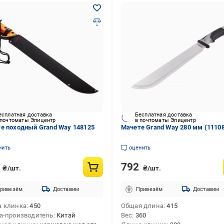
есплатная доставка
Бесплатная доставка
 почтоматы Эпицентр
в почтоматы Эпицентр
е походный Grand Way 148125
Мачете Grand Way 280 мм (1110
нить
оценить
0
792
₴/шт.
₴/шт.
ривезём
Доставим
Привезём
Доставим
 клинка
450
Общая длина
415
а-производитель
Китай
Вес
360