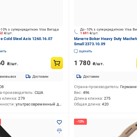
-10% з суперкредиткою Visa Вигода
До -10% з суперкредиткою Visa В
052
₴/шт.
1 691
₴/шт.
 Cold Steel Axis 1260.16.07
Мачете Boker Heavy Duty Machet
Small 2373.10.09
нить
оценить
60
1 780
₴/шт.
₴/шт.
амовывоз
Доставим
Доставим
08
Страна-производитель
Германи
а-производитель
США
Вес
496
 клинка
279
Длина клинка
275
нности
ультрасовременный дизайн
Общая длина
420