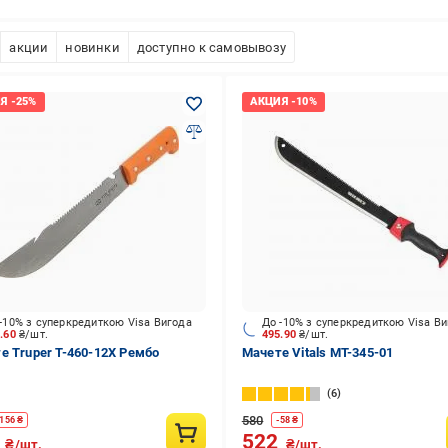
акции
новинки
доступно к самовывозу
-10% з суперкредиткою Visa Вигода
До -10% з суперкредиткою Visa В
4.60
₴/шт.
495.90
₴/шт.
е Truper T-460-12X Рембо
Мачете Vitals MT-345-01
6
580
156
₴
-
58
₴
8
522
₴/шт.
₴/шт.