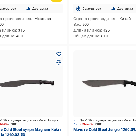
амовывоз
Доставим
Cамовывоз
Доставим
а-производитель
Мексика
Страна-производитель
Китай
00
Вес
500
 клинка
315
Длина клинка
425
я длина
430
Общая длина
610
-10% з суперкредиткою Visa Вигода
До -10% з суперкредиткою Visa В
93.25
₴/шт.
2 265.75
₴/шт.
е Cold Steel кукри Magnum Kukri
Мачете Cold Steel Jungle 1260.09
te 1260.02.53