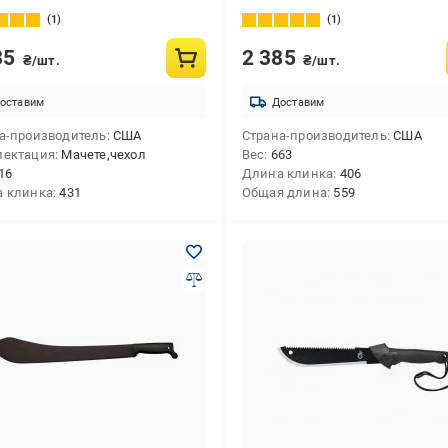
1
1
35
2 385
₴/шт.
₴/шт.
оставим
Доставим
а-производитель
США
Страна-производитель
США
лектация
Мачете,чехол
Вес
663
16
Длина клинка
406
 клинка
431
Общая длина
559