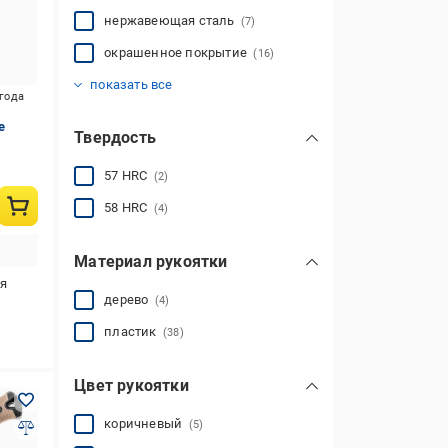
нержавеющая сталь
(7)
окрашенное покрытие
(16)
сатинированное (satin)
тефлоновое покрытие
полірування (polishing)
(3)
(1)
(2)
показать все
игода
e
Твердость
57 HRC
(2)
58 HRC
(4)
Материал рукоятки
я
дерево
(4)
пластик
(38)
Цвет рукоятки
коричневый
(5)