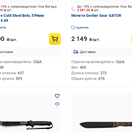
-10% з суперкредиткою Visa Вигода
До -10% з суперкредиткою Visa В
710
₴/шт.
2 041.55
₴/шт.
е Cold Steel Bolo, 599мм
Мачете Gerber Gear GATOR
15.69
нить
оценить
00
2 149
₴/шт.
₴/шт.
оставим
Доставим
а-производитель
США
Страна-производитель
США
38
Вес
405
 клинка
457
Длина клинка
273
я длина
599
Общая длина
476