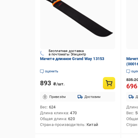
Бесплатная доставка
в почтоматы Эпицентр
Мачете длинное Grand Way 13153
Мачет
(0001
оценить
оце
835.2
893
₴/шт.
69
Привезём
Доставим
Д
Вес
624
Длина
Длина клинка
470
Вес
5
Общая длина
620
Обща
Страна-производитель
Китай
Стран