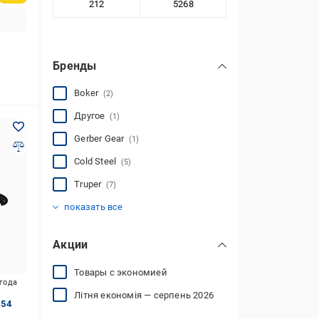
Бренды
Boker
(2)
Другое
(1)
Gerber Gear
(1)
Cold Steel
(5)
Truper
(7)
Gerber
Vitals
Kershaw
Firebird
Grand Way
SOG
Bellota
Mil-Tec
BSH
Browning
Joker
Richmann
Strend Pro
(1)
(1)
(4)
(3)
(2)
(4)
(6)
(1)
(2)
(1)
(2)
(2)
(22)
показать все
Акции
Товары с экономией
игода
Літня економія — серпень 2026
.54