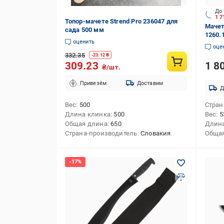
До 
1 
Топор-мачете Strend Pro 236047 для
Мачет
сада 500 мм
1260.
оценить
оце
332.35
-
23.12
₴
1 8
309.23
₴/шт.
Привезём
Доставим
Д
Вес
500
Стран
Длина клинка
500
Вес
5
Общая длина
650
Длина
Страна-производитель
Словакия
Обща