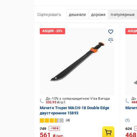
Сортировать
дешевле
дороже
популярные
До -10% з суперкредиткою Visa Вигода
До 
532.95
₴/шт.
44
Мачете Truper MACH-18 Double Edge
Мачет
двустороннее 15893
4
1
749
624
-
188
₴
-
561
46
₴/шт.