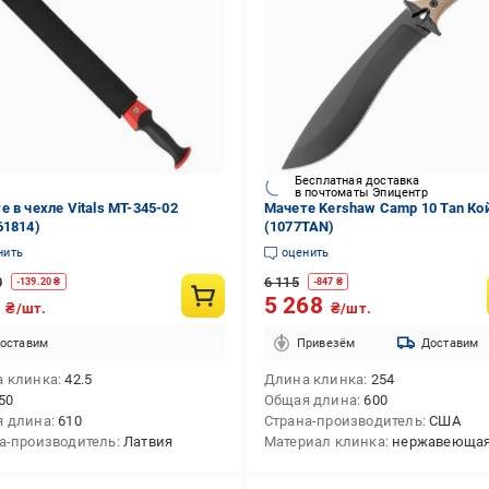
Бесплатная доставка
в почтоматы Эпицентр
е в чехле Vitals MT-345-02
Мачете Kershaw Camp 10 Tan Ко
61814)
(1077TAN)
нить
оценить
0
6 115
-
139.20
₴
-
847
₴
6
5 268
₴/шт.
₴/шт.
оставим
Привезём
Доставим
 клинка
42.5
Длина клинка
254
50
Общая длина
600
я длина
610
Страна-производитель
США
а-производитель
Латвия
Материал клинка
нержавеющая с