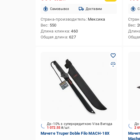
Cамовывоз
Доставим
C
Страна-производитель
Мексика
Стран
Вес
550
Вес
2
Длина клинка
460
Длина
Общая длина
627
Обща
До -10% з суперкредиткою Visa Вигода
До 
1 072.55
₴/шт.
2 6
Мачете Truper Doble Filo MACH-18X
Мачет
Mache