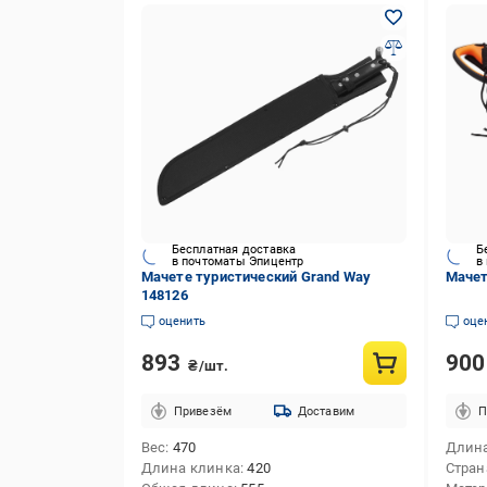
Бесплатная доставка
Б
в почтоматы Эпицентр
в
Мачете туристический Grand Way
Мачет
148126
оценить
оце
893
90
₴/шт.
Привезём
Доставим
П
Вес
470
Длина
Длина клинка
420
Стран