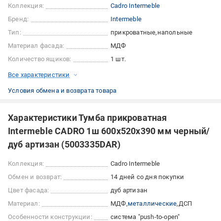
Коллекция:
Cadro Intermeble
Бренд:
Intermeble
Тип:
прикроватные
напольные
Материал фасада:
МДФ
Количество ящиков:
1 шт.
Все характеристики
Условия обмена и возврата товара
Характеристики Тумба прикроватная
Intermeble CADRO 1ш 600x520x390 мм черный/
дуб артизан (5003335DAR)
Коллекция:
Cadro Intermeble
Обмен и возврат:
14 дней со дня покупки
Цвет фасада:
дуб артизан
Материал:
МДФ
металлические
ДСП
Особенности конструкции:
система "push-to-open"