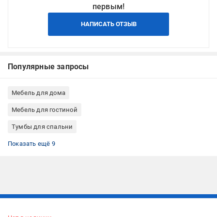
первым!
НАПИСАТЬ ОТЗЫВ
Популярные запросы
Мебель для дома
Мебель для гостиной
Тумбы для спальни
Тумбы для гостиной
Тумбы для дома
Тумбы для хранения
Тумбы металлические
Тумбы прямоугольные
Прикроватные тумбы
Прикроватные тумбы на металлическом каркасе
Тумбы напольные
Тумбы на 1 ящик
Показать ещё 9
Подписывайтесь, чтобы узнавать первым об акцияx и
предложениях: