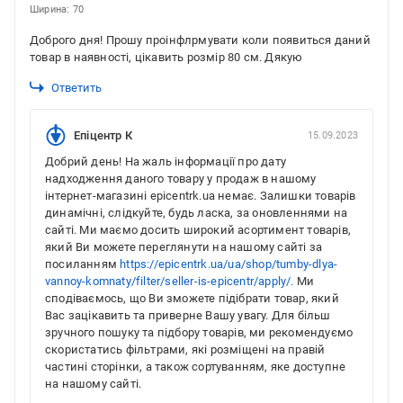
Ширина: 70
Доброго дня! Прошу проінфлрмувати коли появиться даний
товар в наявності, цікавить розмір 80 см. Дякую
Ответить
Епіцентр К
15.09.2023
Добрий день! На жаль інформації про дату
надходження даного товару у продаж в нашому
інтернет-магазині epicentrk.ua немає. Залишки товарів
динамічні, слідкуйте, будь ласка, за оновленнями на
сайті. Ми маємо досить широкий асортимент товарів,
який Ви можете переглянути на нашому сайті за
посиланням
https://epicentrk.ua/ua/shop/tumby-dlya-
vannoy-komnaty/filter/seller-is-epicentr/apply/.
Ми
сподіваємось, що Ви зможете підібрати товар, який
Вас зацікавить та приверне Вашу увагу. Для більш
зручного пошуку та підбору товарів, ми рекомендуємо
скористатись фільтрами, які розміщені на правій
частині сторінки, а також сортуванням, яке доступне
на нашому сайті.