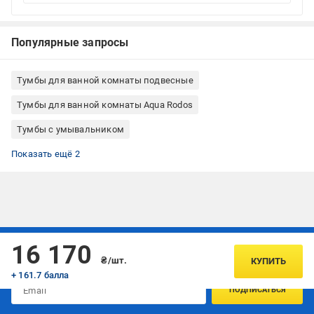
Популярные запросы
Тумбы для ванной комнаты подвесные
Тумбы для ванной комнаты Aqua Rodos
Тумбы с умывальником
Aqua Rodos тумба с умывальником
Умывальник с тумбой подвесной
Показать ещё 2
Подписывайтесь, чтобы узнавать первым об акцияx и
16 170
предложениях:
₴/шт.
КУПИТЬ
+ 161.7 балла
ПОДПИСАТЬСЯ