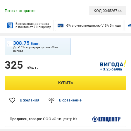
Готов к отправке
КОД
004526744
Бесплатная доставка
-5% з суперкредиткою VISA Вигода
в почтоматы Эпицентр
308.75
₴/шт.
До -10% з суперкредиткою Visa
Вигода
325
₴/шт.
+ 3.25 балла
КУПИТЬ
В желания
В сравнение
Продавец товара:
ООО «Эпицентр К»