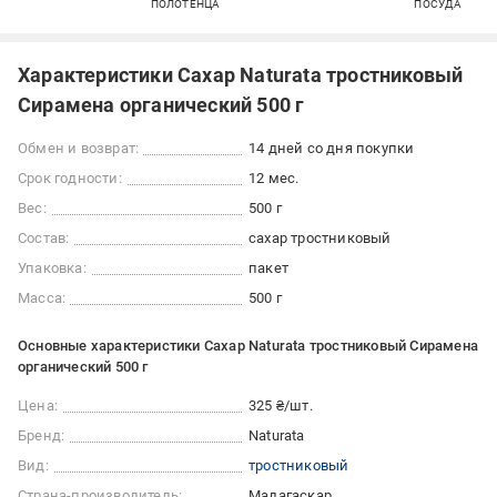
ПОЛОТЕНЦА
ПОСУДА
Характеристики Сахар Naturata тростниковый
Сирамена органический 500 г
Обмен и возврат:
14 дней со дня покупки
Срок годности:
12 мес.
Вес:
500 г
Состав:
сахар тростниковый
Упаковка:
пакет
Масса:
500 г
Основные характеристики Сахар Naturata тростниковый Сирамена
органический 500 г
Цена:
325 ₴/шт.
Бренд:
Naturata
Вид:
тростниковый
Страна-производитель:
Мадагаскар