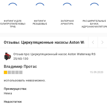
ФИТИНГИ ДЛЯ
ФИТИНГИ
ЗАПОРНАЯ
РАСШИРИТЕЛЬНЫЕ
ПОЛИПРОПИЛЕНОВЫХ
РЕЗЬБОВЫЕ
АРМАТУРА
БАЧКИ,
ТРУБ
ГИДРОАККУМУЛЯТОР
Отзывы: Циркуляционные насосы Aston Waterway
Отзыв про: Циркуляционный насос Aston Waterway RS
25/6G-130
Владимир Протас
15.09.2020
использовать невозможно.
Преимущества:
Нема
Недостатки:
Гудит, шум очень сильный.