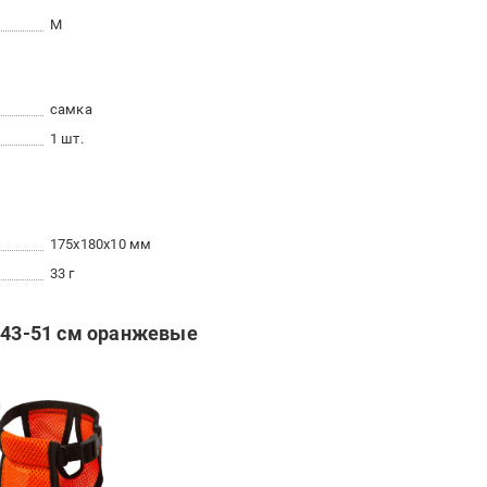
M
самка
1 шт.
175x180x10 мм
33 г
М 43-51 см оранжевые