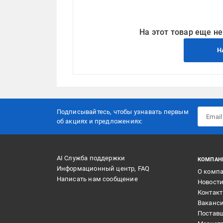
На этот товар еще не
Н
Подписывайтесь, чтобы узнавать первым
об акцияx и предложениях:
AI Служба поддержки
КОМПАН
Информационный центр, FAQ
О комп
Написать нам сообщение
Новост
Контак
Ваканс
Постав