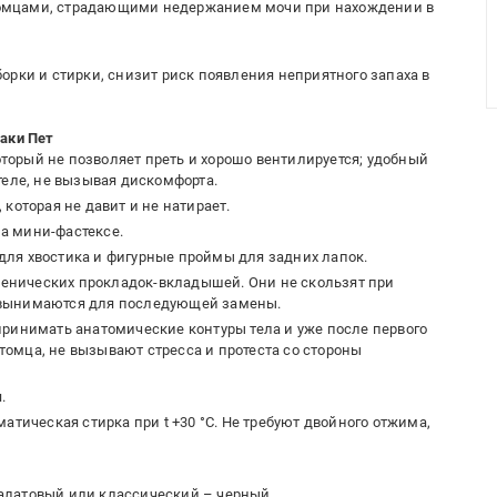
омцами, страдающими недержанием мочи при нахождении в
орки и стирки, снизит риск появления неприятного запаха в
аки Пет
орый не позволяет преть и хорошо вентилируется; удобный
теле, не вызывая дискомфорта.
которая не давит и не натирает.
а мини-фастексе.
ля хвостика и фигурные проймы для задних лапок.
енических прокладок-вкладышей. Они не скользят при
 вынимаются для последующей замены.
принимать анатомические контуры тела и уже после первого
омца, не вызывают стресса и протеста со стороны
.
атическая стирка при t +30 °С. Не требуют двойного отжима,
алатовый или классический – черный.