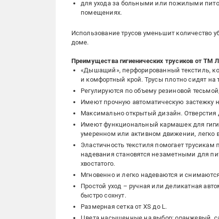
для ухода за больными или пожилыми пит
помещениях.
Использование трусов уменьшит количество уб
доме.
Преимущества гигиенических трусиков от ТМ Л
«Дышащий», перфорированный текстиль, кот
и комфортный крой. Трусы плотно сидят на 
Регулируются по объему резиновой тесьмой, 
Имеют прочную автоматическую застежку н
Максимально открытый дизайн. Отверстия д
Имеют функциональный кармашек для гиги
умеренном или активном движении, легко
Эластичность текстиля помогает трусикам 
надевания становятся незаметными для пит
хвостатого.
Мгновенно и легко надеваются и снимаются
Простой уход – ручная или деликатная автом
быстро сохнут.
Размерная сетка от XS до L.
Цвета насыщенные на выбор: оранжевый, с