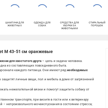
ШАМПУНИ ДЛЯ
ОДЕЖДА ДЛЯ
СРЕДСТВА ДЛЯ
СТИРАЛЬНЫЙ
ЖИВОТНЫХ
СОБАК
УБОРКИ ЗА
ПОРОШОК
ЖИВОТНЫМИ
Pet М 43-51 см оранжевые
изни для хвостатого друга
– цель и задача человека.
 одна из составляющих повседневного быта.
 арсенале каждого питомца. Они имеют ряд
необходимых
сы защитят личные вещи, пол и мебель в доме от загрязнений
ежать нежелательной вязки и помогут защитить собаку от
твенном транспорте, при визите в гости или к ветеринару
ий – непроизвольного мочеиспускания в состоянии стресса;