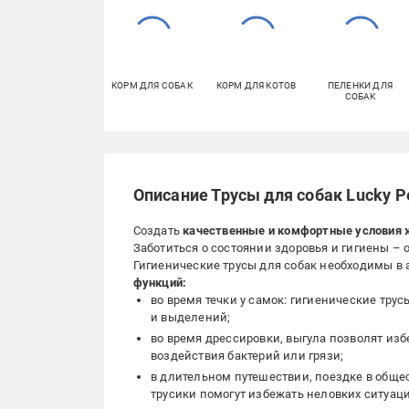
КОРМ ДЛЯ СОБАК
КОРМ ДЛЯ КОТОВ
ПЕЛЕНКИ ДЛЯ
СОБАК
Описание Трусы для собак Lucky 
Создать
качественные и комфортные условия ж
Заботиться о состоянии здоровья и гигиены –
Гигиенические трусы для собак необходимы в
функций:
во время течки у самок: гигиенические тру
и выделений;
во время дрессировки, выгула позволят изб
воздействия бактерий или грязи;
в длительном путешествии, поездке в общес
трусики помогут избежать неловких ситуац