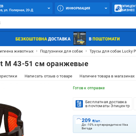
ЕВ
ЭПИЦЕН
ИНФОРМАЦИЯ
в, ул. Полярная, 20-Д
БИЗНЕС
гигиена животных
Подгузники для собак
Трусы для собак Lucky 
et М 43-51 см оранжевые
еристики
Написать отзыв о товаре
Наличие товара в магазинах 
Готов к отправке
Бесплатная доставка
в почтоматы Эпицентр
209
₴/шт.
До -10% з суперкредиткою Visa
Вигода