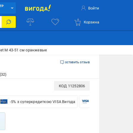
ТР
Войти
Корзина
Pet М 43-51 см оранжевые
оставить отзыв
(32)
КОД
11252806
-5% з суперкредиткою VISA Вигода
-5% для бізнесу з VISA