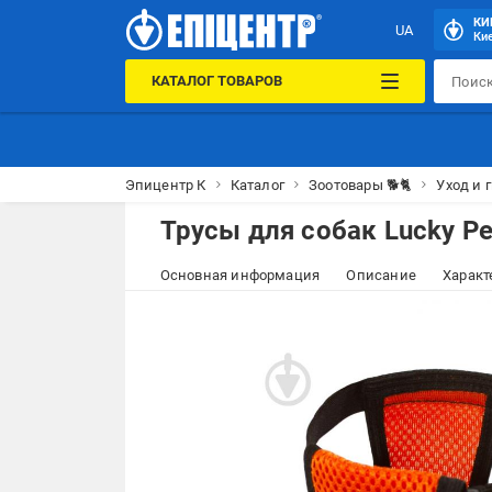
КИ
UA
Кие
КАТАЛОГ ТОВАРОВ
Эпицентр К
Каталог
Зоотовары 🐕🐈
Уход и 
Трусы для собак Lucky P
Основная информация
Описание
Характ