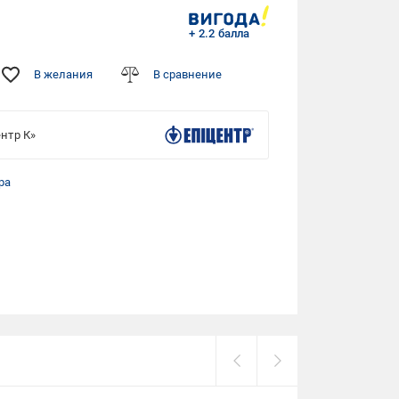
+ 2.2 балла
В желания
В сравнение
нтр К»
ра