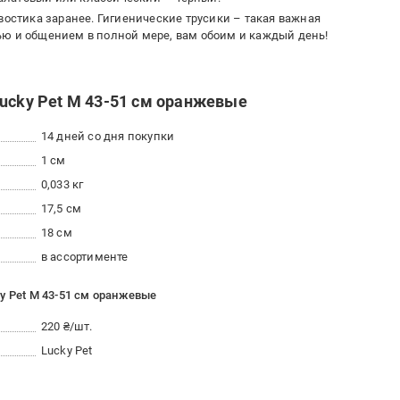
востика заранее. Гигиенические трусики – такая важная
ью и общением в полной мере, вам обоим и каждый день!
Lucky Pet М 43-51 см оранжевые
14 дней со дня покупки
1 см
0,033 кг
17,5 см
18 см
в ассортименте
y Pet М 43-51 см оранжевые
220 ₴/шт.
Lucky Pet