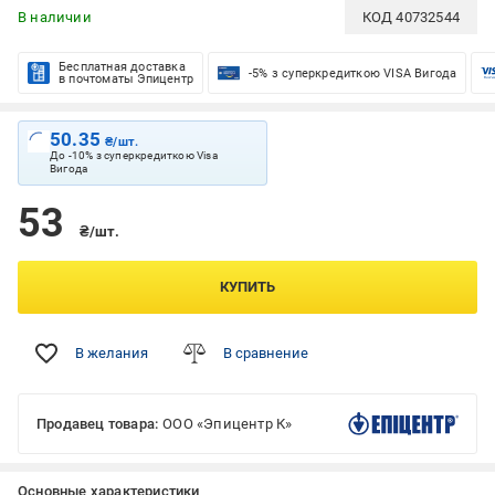
В наличии
КОД
40732544
Бесплатная доставка
-5% з суперкредиткою VISA Вигода
в почтоматы Эпицентр
50.35
₴/шт.
До -10% з суперкредиткою Visa
Вигода
53
₴/шт.
КУПИТЬ
В желания
В сравнение
Продавец товара:
ООО «Эпицентр К»
Основные характеристики