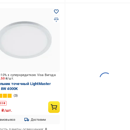
-10% з суперкредиткою Visa Вигода
3.50
₴/шт.
льник точечный LightMaster
 8W 4000K
3
33
₴
0
₴/шт.
амовывоз
Доставим
ость лампы освещения
8