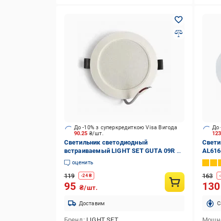
До -10% з суперкредиткою Visa Вигода
До 
90.25
₴/шт.
12
Светильник светодиодный
Свети
встраиваемый LIGHT SET GUTA 09R 9
AL616
Вт LED-модуль 4500 К белый
оценить
119
163
-
24
₴
-
95
13
₴/шт.
Доставим
C
Бренд
LIGHT SET
Мощн