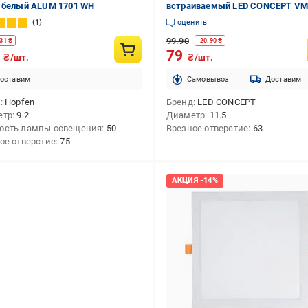
 белый ALUM 1701 WH
встраиваемый LED CONCEPT VM
белый
1
оценить
99.90
31
₴
-
20.90
₴
3
79
₴/шт.
₴/шт.
оставим
Cамовывоз
Доставим
д
Hopfen
Бренд
LED CONCEPT
етр
9.2
Диаметр
11.5
ость лампы освещения
50
Врезное отверстие
63
ое отверстие
75