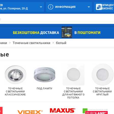
ЕВ
ЭПИЦЕН
ИНФОРМАЦИЯ
в, ул. Полярная, 20-Д
БИЗНЕС
ники
Точечные светильники
белый
лые
ТОЧЕЧНЫЕ
ПОД ЛАМПУ
ТОЧЕЧНЫЕ
ТОЧЕЧНЫЕ
СВЕТИЛЬНИКИ
СВЕТИЛЬНИКИ
СВЕТИЛЬНИКИ
КЛАССИЧЕСКИЕ
ДЛЯ НАТЯЖНОГО
КРУГЛЫЙ
ПОТОЛКА