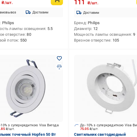
5
111
₴/шт.
₴/шт.
амовывоз
Доставим
Доставим
д
Philips
Бренд
Philips
ость лампы освещения
5.5
Диаметр
12
ое отверстие
80
Мощность лампы освещения
9
вой поток
550
Врезное отверстие
105
-10% з суперкредиткою Visa Вигода
До -10% з суперкредиткою Visa В
6.85
₴/шт.
75.05
₴/шт.
льник точечный Hopfen 50 Вт
Светильник светодиодный