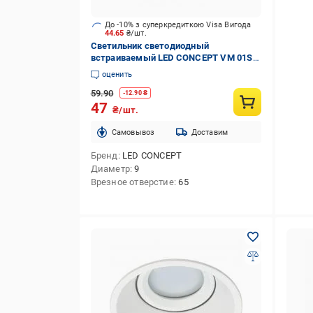
До -10% з суперкредиткою Visa Вигода
44.65
₴/шт.
Светильник светодиодный
встраиваемый LED CONCEPT VM 01S
GU10 белый
оценить
59.90
-
12.90
₴
47
₴/шт.
Cамовывоз
Доставим
Бренд
LED CONCEPT
Диаметр
9
Врезное отверстие
65