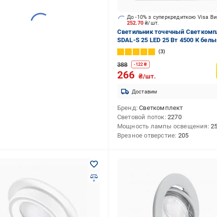
До -10% з суперкредиткою Visa В
252.70
₴/шт.
Светильник точечный Светкомп
SDAL-S 25 LED 25 Вт 4500 К белы
3
388
-
122
₴
266
₴/шт.
Доставим
Бренд
Светкомплект
Световой поток
2270
Мощность лампы освещения
2
Врезное отверстие
205