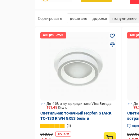
Сортировать
дешевле
дороже
популярные
До -10% з суперкредиткою Visa Вигода
До 
181.45
₴/шт.
99
Светильник точечный Hopfen STARK
Свети
TO-133 R WH GX53 белый
встра
белый
1
оце
318.67
203.0
-
127.67
₴