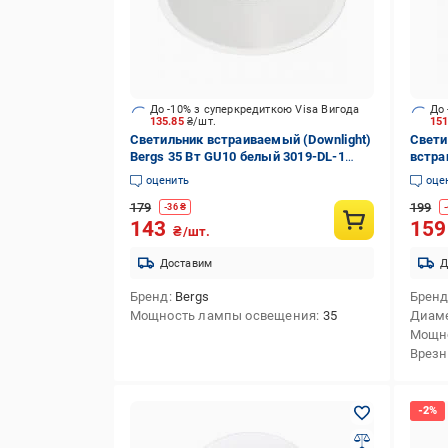
До -10% з суперкредиткою Visa Вигода
До 
135.85
₴/шт.
15
Светильник встраиваемый (Downlight)
Свети
Bergs 35 Вт GU10 белый 3019-DL-1
встра
White
10747
оценить
оце
179
199
-
36
₴
-
143
15
₴/шт.
Доставим
Д
Бренд
Bergs
Брен
Мощность лампы освещения
35
Диам
Мощн
Врезн