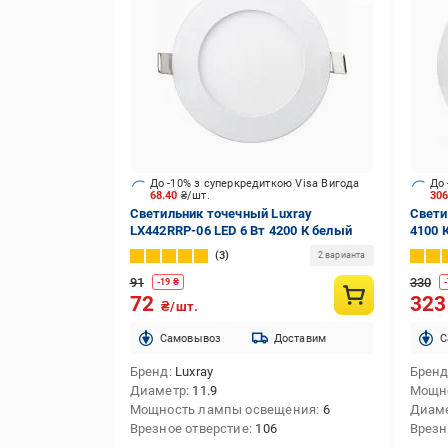
До -10% з суперкредиткою Visa Вигода
До 
68.40
₴/шт.
30
Светильник точечный Luxray
Свети
LX442RRP-06 LED 6 Вт 4200 К белый
4100 
3
2 варианта
91
330
-
19
₴
-
72
32
₴/шт.
Cамовывоз
Доставим
C
Бренд
Luxray
Брен
Диаметр
11.9
Мощн
Мощность лампы освещения
6
Диам
Врезное отверстие
106
Врезн