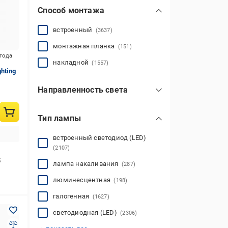
Способ монтажа
встроенный
(3637)
монтажная планка
(151)
игода
накладной
(1557)
hting
Направленность света
вверх
(10)
Тип лампы
вниз
(4792)
регулируется
(514)
встроенный светодиод (LED)
(2107)
5
лампа накаливания
(287)
люминесцентная
(198)
галогенная
(1627)
светодиодная (LED)
(2306)
светодиодная (LED)/галогенная
филаментная (LED)
энергосберегающая КЛЛ
(46)
(276)