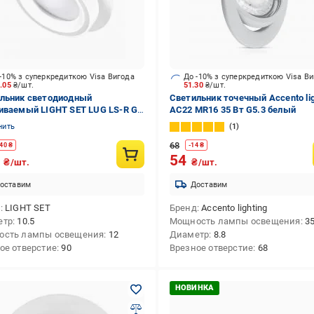
-10% з суперкредиткою Visa Вигода
До -10% з суперкредиткою Visa В
1.05
₴/шт.
51.30
₴/шт.
льник светодиодный
Светильник точечный Accento lig
иваемый LIGHT SET LUG LS-R GX
AC22 MR16 35 Вт G5.3 белый
 12 Вт GX53 белый
нить
1
68
40
₴
-
14
₴
9
54
₴/шт.
₴/шт.
оставим
Доставим
д
LIGHT SET
Бренд
Accento lighting
етр
10.5
Мощность лампы освещения
3
ость лампы освещения
12
Диаметр
8.8
ое отверстие
90
Врезное отверстие
68