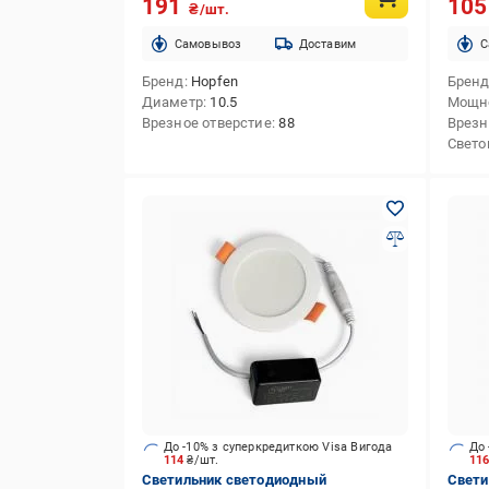
191
10
₴/шт.
Cамовывоз
Доставим
C
Бренд
Hopfen
Брен
Диаметр
10.5
Мощн
Врезное отверстие
88
Врезн
Свето
До -10% з суперкредиткою Visa Вигода
До 
114
₴/шт.
11
Светильник светодиодный
Свети