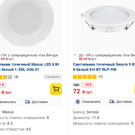
-10% з суперкредиткою Visa Вигода
До -10% з суперкредиткою Visa В
6.85
₴/шт.
68.40
₴/шт.
льник точечный Maxus LED 8 Вт
Светильник точечный Sensio 9 В
К белый 1-SDL-006-01
К белый XH-BT-RLP-9W
1
3
2 варианта
180
-
108
₴
7
₴
72
3
₴/шт.
₴/шт.
Cамовывоз
Доставим
амовывоз
Доставим
д
Maxus
Бренд
Sensio
ость лампы освещения
8
Диаметр
11.8
етр
8.5
Мощность лампы освещения
9
ое отверстие
65