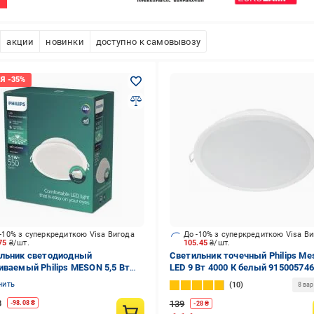
акции
новинки
доступно к самовывозу
-10% з суперкредиткою Visa Вигода
До -10% з суперкредиткою Visa В
.75
₴/шт.
105.45
₴/шт.
льник светодиодный
Светильник точечный Philips Me
иваемый Philips MESON 5,5 Вт
LED 9 Вт 4000 К белый 91500574
 929003274801
нить
10
8 ва
8
139
-
98.08
₴
-
28
₴