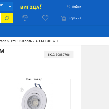
ТР
Войти
Корзина
fen 50 Вт GU5.3 белый ALUM 1701 WH
UM
КОД
30887706