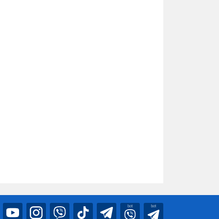
bot
bot