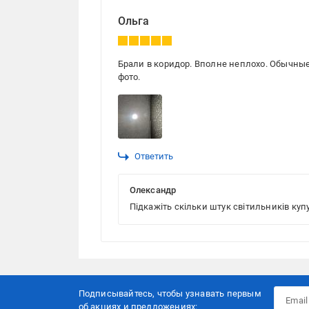
Ольга
Брали в коридор. Вполне неплохо. Обычны
фото.
Ответить
Олександр
Підкажіть скільки штук світильників куп
Подписывайтесь, чтобы узнавать первым
об акцияx и предложениях: