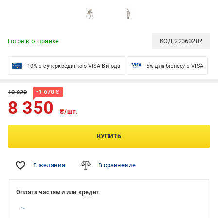
Готов к отправке
КОД
22060282
-10% з суперкредиткою VISA Вигода
-5% для бізнесу з VISA
-
1 670
₴
10 020
8 350
₴/шт.
КУПИТЬ
В желания
В сравнение
Оплата частями или кредит