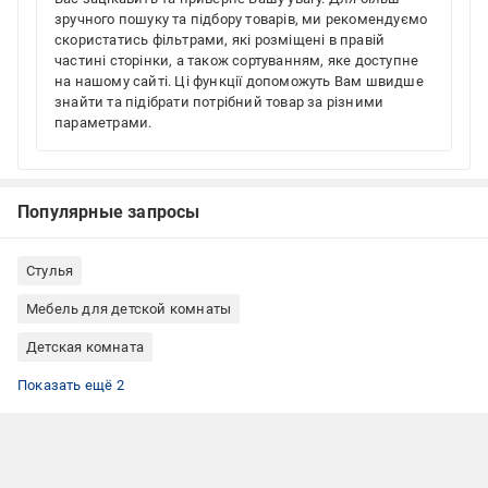
зручного пошуку та підбору товарів, ми рекомендуємо
скористатись фільтрами, які розміщені в правій
частині сторінки, а також сортуванням, яке доступне
на нашому сайті. Ці функції допоможуть Вам швидше
знайти та підібрати потрібний товар за різними
параметрами.
Популярные запросы
Стулья
Мебель для детской комнаты
Детская комната
Стульчики для кормления Peg-Perego
Стульчики для кормления трансформеры
Показать ещё 2