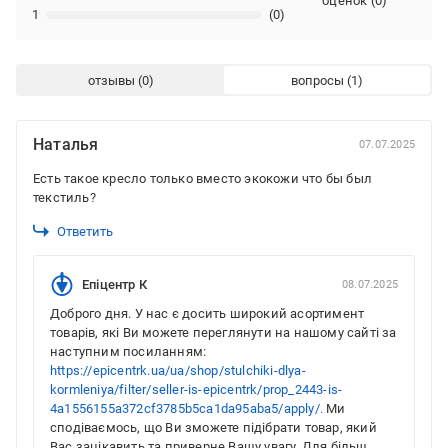
оценок
(
0
)
1
(0)
отзывы
вопросы
Наталья
07.07.2025
Есть такое кресло только вместо экокожи что бы был
текстиль?
Ответить
Епіцентр К
08.07.2025
Доброго дня. У нас є досить широкий асортимент
товарів, які Ви можете переглянути на нашому сайті за
наступним посиланням:
https://epicentrk.ua/ua/shop/stulchiki-dlya-
kormleniya/filter/seller-is-epicentrk/prop_2443-is-
4a1556155a372cf3785b5ca1da95aba5/apply/.
Ми
сподіваємось, що Ви зможете підібрати товар, який
Вас зацікавить та приверне Вашу увагу. Для більш