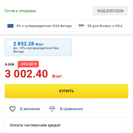
Готов к отправке
КОД
82512206
-5% з суперкредиткою VISA Вигода
-5% для бізнесу з VISA
2 852.28
₴/шт.
До -10% з суперкредиткою Visa
Вигода
-
333.60
₴
3 336
3 002.40
₴/шт.
КУПИТЬ
В желания
В сравнение
Оплата частями или кредит