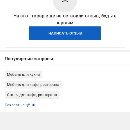
На этот товар еще не оставили отзыв, будьте
первым!
НАПИСАТЬ ОТЗЫВ
Популярные запросы
Мебель для кухни
Мебель для кафе, ресторана
Столы для кафе, ресторана
Столы лофт
Кухни
Обеденные столы Nowy Styl
Обеденные столы стиль лофт
Обеденные столы цвет каркаса черный
Столы обеденные круглые
Обеденные столы металл
Обеденные столы для кафе
Обеденные столы нераздвижные
Обеденные столы ДСП
Показать ещё 10