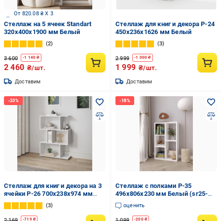
От 820.08 ₴ X 3
Стеллаж на 5 ячеек Standart
Стеллаж для книг и декора P-24
320x400x1900 мм Белый
450x236x1626 мм Белый
2
3
3 600
2 999
-
1 140
₴
-
1 000
₴
2 460
1 999
₴/шт.
₴/шт.
Доставим
Доставим
Стеллаж для книг и декора на 3
Стеллаж с полками P-35
ячейки P-26 700х238х974 мм
496x806x230 мм Белый (sr25-
Белый
p35-white)
3
оценить
2 169
1 099
-
719
₴
-
200
₴