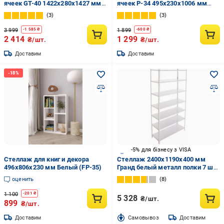
ячеек GT-40 1422х280х1427 мм
ячеек P-34 495x230x1006 мм
Белый (20319082)
Белый
3
3
3 999
1 899
-
1 585
₴
-
600
₴
2 414
1 299
₴/шт.
₴/шт.
Доставим
Доставим
-5% для бізнесу з VISA
Стеллаж для книг и декора
Стеллаж 2400x1190x400 мм
496х806х230 мм Белый (FP-35)
Гранд белый металл полки 7 шт.
крашенный
оценить
8
1 100
-
201
₴
5 328
₴/шт.
899
₴/шт.
Доставим
Cамовывоз
Доставим