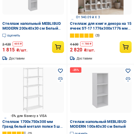
От 940.09 ₴ X 3
Стеллаж напольный MEBLIBUD
Стеллаж для книг и декора на 15
MODERN 200х40х30 см Белый
ячеек ST-17 1776х300х1776 мм
(34380220)
Белый
оценить
3
2 420
4 600
-
605
₴
-
1 780
₴
1 815
2 820
₴/шт.
₴/шт.
Доставим
Доставим
-5% для бізнесу з VISA
Стеллаж 1700x750x300 мм
Стелаж напольный MEBLIBUD
Гранд белый металл полки 5 шт.
MODERN 100х40х30 см Белый
крашенный
2
оценить