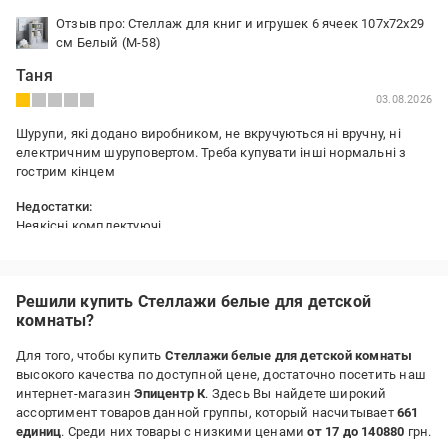
Отзыв про: Стеллаж для книг и игрушек 6 ячеек 107х72х29
см Белый (M-58)
Таня
03.08.2026
Шурупи, які додано виробником, не вкручуються ні вручну, ні
електричним шуруповертом. Треба купувати інші нормальні з
гострим кінцем
Недостатки:
Неякісні комплектуючі
Решили купить Стеллажи белые для детской
комнаты?
Для того, чтобы купить
Стеллажи белые для детской комнаты
высокого качества по доступной цене, достаточно посетить наш
интернет-магазин
Эпицентр К
. Здесь Вы найдете широкий
ассортимент товаров данной группы, который насчитывает
661
единиц
. Среди них товары с низкими ценами
от 17 до 140880
грн.