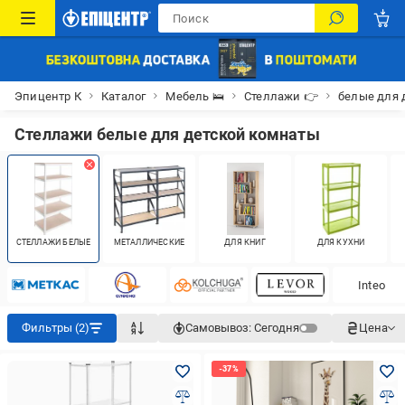
Эпицентр К
Каталог
Мебель 🛌
Стеллажи 👉
белые для 
Стеллажи белые для детской комнаты
СТЕЛЛАЖИ БЕЛЫЕ
МЕТАЛЛИЧЕСКИЕ
ДЛЯ КНИГ
ДЛЯ КУХНИ
Inteo
Фильтры (2)
Самовывоз:
Сегодня
Цена