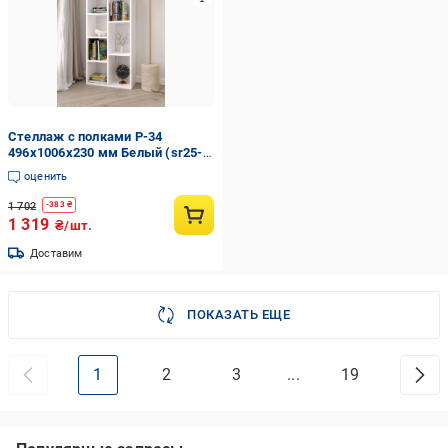
Стеллаж с полками P-34
496x1006x230 мм Белый (sr25-
p34-white)
оценить
1 702
-
383
₴
1 319
₴/шт.
Доставим
ПОКАЗАТЬ ЕЩЕ
1
2
3
...
19