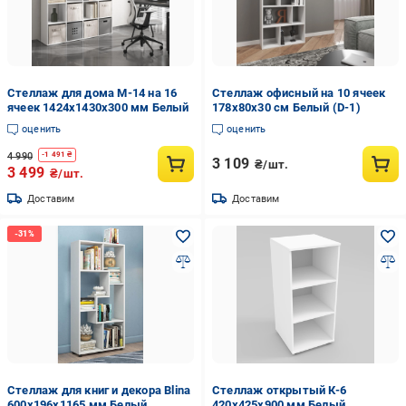
Стеллаж для дома М-14 на 16
Стеллаж офисный на 10 ячеек
ячеек 1424x1430x300 мм Белый
178х80х30 см Белый (D-1)
оценить
оценить
4 990
-
1 491
₴
3 109
₴/шт.
3 499
₴/шт.
Доставим
Доставим
Стеллаж для книг и декора Blina
Стеллаж открытый К-6
600х196х1165 мм Белый
420х425х900 мм Белый