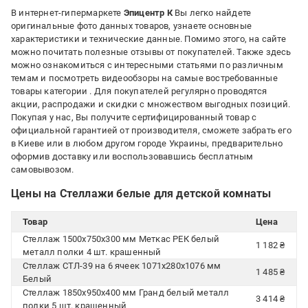
В интернет-гипермаркете
Эпицентр К
Вы легко найдете
оригинальные фото данных товаров, узнаете основные
характеристики и технические данные. Помимо этого, на сайте
можно почитать полезные отзывы от покупателей. Также здесь
можно ознакомиться с интересными статьями по различным
темам и посмотреть видеообзоры на самые востребованные
товары категории
. Для покупателей регулярно проводятся
акции, распродажи и скидки с множеством выгодных позиций.
Покупая у нас, Вы получите сертифицированный товар с
официальной гарантией от производителя, сможете забрать его
в Киеве или в любом другом городе Украины, предварительно
оформив доставку или воспользовавшись бесплатным
самовывозом.
Цены на Стеллажи белые для детской комнаты
Товар
Цена
Стеллаж 1500x750x300 мм Меткас РЕК белый
1 182 ₴
металл полки 4 шт. крашенный
Стеллаж СТЛ-39 на 6 ячеек 1071х280х1076 мм
1 485 ₴
Белый
Стеллаж 1850x950x400 мм Гранд белый металл
3 414 ₴
полки 5 шт. крашенный