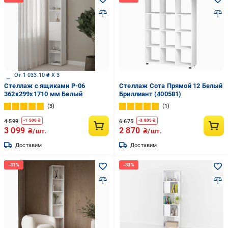
От 1 033.10 ₴ X 3
Стеллаж с ящиками P-06
Стеллаж Сота Прямой 12 Белый
362x299x1710 мм Белый
Бриллиант (400581)
3
1
4 599
6 675
-
1 500
₴
-
3 805
₴
3 099
2 870
₴/шт.
₴/шт.
Доставим
Доставим