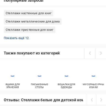
Популярные запросы
Стеллажи настенные для книг
Стеллажи металлические для дома
Стеллажи пристенные для книг
Стеллажи металлические для гаража
Стеллажи с полками металлические
Стеллажи деревянные для кухни
Стеллажи Меткас металлические
Стеллажи белые для детской комнаты
Стеллажи пристенные для дома
Стеллажи настенные для дома
Стеллажи белые для книг
Стеллажи металлические для кухни
Стеллажи деревянные для книг
Стеллажи пристенные металлические
Стеллажи кованые для цветов
Показать ещё 12
Также покупают из категорий
ЯЩИКИ ДЛЯ
ПИСЬМЕННЫЕ
ВЕШАЛКИ ДЛЯ
МУСОРНЫЕ УРНЫ
ХРАНЕНИЯ
СТОЛЫ
ОДЕЖДЫ
И БАКИ
Отзывы: Стеллажи белые для детской комнаты