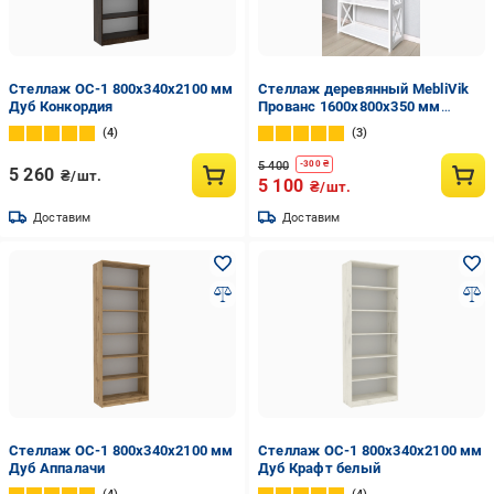
Стеллаж ОС-1 800х340х2100 мм
Стеллаж деревянный MebliVik
Дуб Конкордия
Прованс 1600x800x350 мм
Белый (vik001)
4
3
5 400
-
300
₴
5 260
₴/шт.
5 100
₴/шт.
Доставим
Доставим
Стеллаж ОС-1 800х340х2100 мм
Стеллаж ОС-1 800х340х2100 мм
Дуб Аппалачи
Дуб Крафт белый