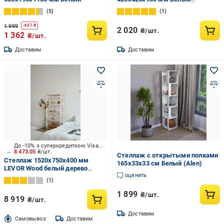
(18040025)
5
1
1 999
-
637
₴
2 020
₴/шт.
1 362
₴/шт.
Доставим
Доставим
До -10% з суперкредиткою Visa Вигода
8 473.05
₴/шт.
Стеллаж с открытыми полками
Стеллаж 1520x750x400 мм
165х33х33 см Белый (Alen)
LEVOR Wood белый дерево
оценить
полки 5 шт. крашенный
1
1 899
₴/шт.
8 919
₴/шт.
Доставим
Cамовывоз
Доставим