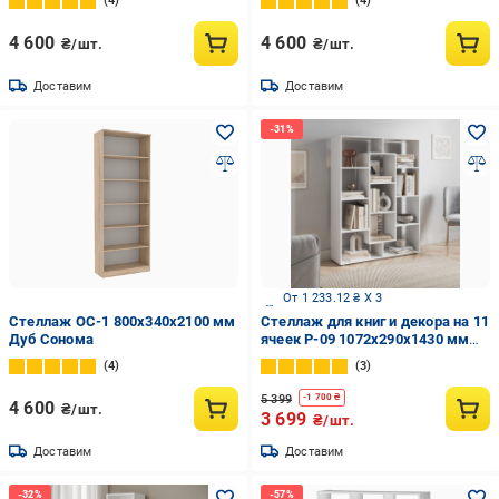
4
4
4 600
4 600
₴/шт.
₴/шт.
Доставим
Доставим
От 1 233.12 ₴ X 3
Стеллаж ОС-1 800х340х2100 мм
Стеллаж для книг и декора на 11
Дуб Сонома
ячеек P-09 1072x290x1430 мм
Белый
4
3
5 399
-
1 700
₴
4 600
₴/шт.
3 699
₴/шт.
Доставим
Доставим