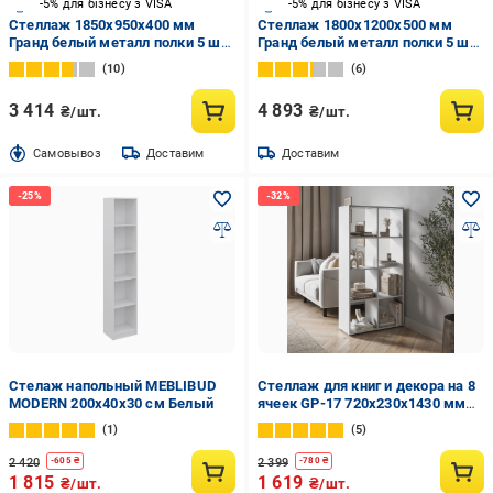
-5% для бізнесу з VISA
-5% для бізнесу з VISA
Стеллаж 1850x950x400 мм
Стеллаж 1800x1200x500 мм
Гранд белый металл полки 5 шт.
Гранд белый металл полки 5 шт.
крашенный
крашенный
10
6
3 414
4 893
₴/шт.
₴/шт.
Cамовывоз
Доставим
Доставим
Стелаж напольный MEBLIBUD
Стеллаж для книг и декора на 8
MODERN 200х40х30 см Белый
ячеек GP-17 720х230х1430 мм
Белый
1
5
2 420
2 399
-
605
₴
-
780
₴
1 815
1 619
₴/шт.
₴/шт.