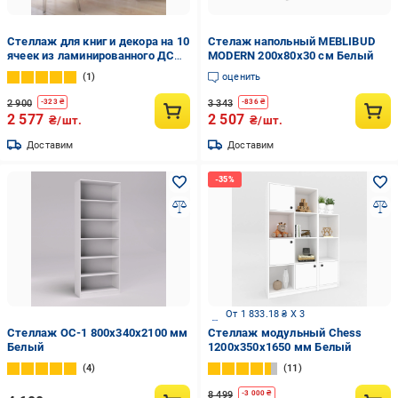
Стеллаж для книг и декора на 10
Стелаж напольный MEBLIBUD
ячеек из ламинированного ДСП
MODERN 200х80х30 см Белый
720x1780x290 мм Белый (hm-1-
1
оценить
wh)
2 900
3 343
-
323
₴
-
836
₴
2 577
2 507
₴/шт.
₴/шт.
Доставим
Доставим
От 1 833.18 ₴ X 3
Стеллаж ОС-1 800х340х2100 мм
Стеллаж модульный Chess
Белый
1200х350х1650 мм Белый
4
11
8 499
-
3 000
₴