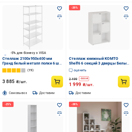
-5% для бізнесу з VISA
Стеллаж 2100x950x400 мм
Стеллаж книжный KOMTO
Гранд белый металл полки 6 шт.
Shelf6 6 секций 3 дверцы Белый
крашенный
(p-186-2816)
19
оценить
2 499
-
500
₴
3 885
₴/шт.
1 999
₴/шт.
Cамовывоз
Доставим
Доставим