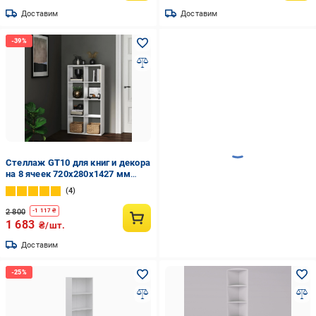
Доставим
Доставим
Стеллаж GT10 для книг и декора
на 8 ячеек 720х280х1427 мм
ДСП 16 мм Белый (20320156)
4
2 800
-
1 117
₴
1 683
₴/шт.
Доставим