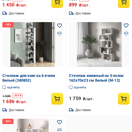
1 450
899
₴/шт.
₴/шт.
Доставим
Доставим
Стеллаж для книг на 6 ячеек
Стеллаж книжный на 5 полок
Белый (380852)
162х70х23 см Белый (M-12)
оценить
оценить
1 989
-
303
₴
1 759
₴/шт.
1 686
₴/шт.
Доставим
Доставим