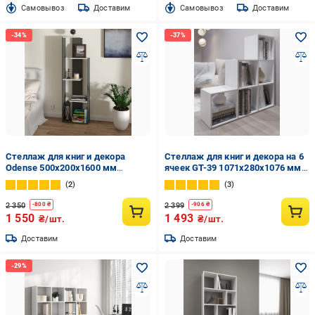
Cамовывоз
Доставим
Cамовывоз
Доставим
Стеллаж для книг и декора
Стеллаж для книг и декора на 6
Odense 500x200x1600 мм
ячеек GT-39 1071х280х1076 мм
Антрацит/Белый
Белый (20319964)
2
3
2 350
2 399
-
800
₴
-
906
₴
1 550
1 493
₴/шт.
₴/шт.
Доставим
Доставим