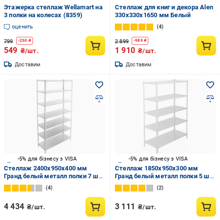
Этажерка стеллаж Wellamart на
Стеллаж для книг и декора Alen
3 полки на колесах (8359)
330x330x1650 мм Белый
оценить
4
799
2 899
-
250
₴
-
989
₴
549
1 910
₴/шт.
₴/шт.
Доставим
Доставим
-5% для бізнесу з VISA
-5% для бізнесу з VISA
Стеллаж 2400x950x400 мм
Стеллаж 1850x950x300 мм
Гранд белый металл полки 7 шт.
Гранд белый металл полки 5 шт.
крашенный
крашенный
4
2
4 434
3 111
₴/шт.
₴/шт.