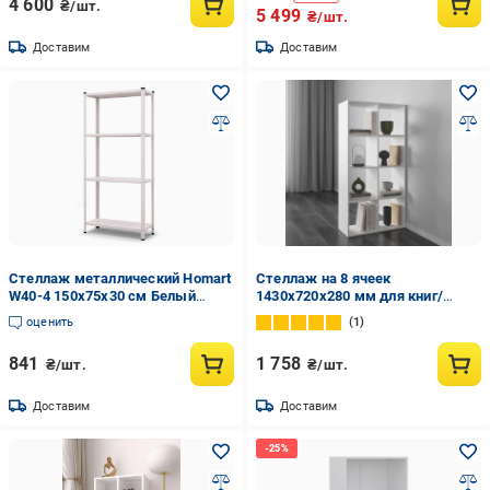
4 600
₴/шт.
5 499
₴/шт.
Доставим
Доставим
Стеллаж металлический Homart
Стеллаж на 8 ячеек
W40-4 150х75х30 см Белый
1430х720х280 мм для книг/
(9915)
декора/игрушек Белый (GT-10)
оценить
1
841
1 758
₴/шт.
₴/шт.
Доставим
Доставим