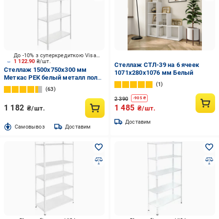
До -10% з суперкредиткою Visa Вигода
1 122.90
₴/шт.
Стеллаж СТЛ-39 на 6 ячеек
Стеллаж 1500x750x300 мм
1071х280х1076 мм Белый
Меткас РЕК белый металл полки
1
4 шт. крашенный
63
2 390
-
905
₴
1 182
1 485
₴/шт.
₴/шт.
Доставим
Cамовывоз
Доставим