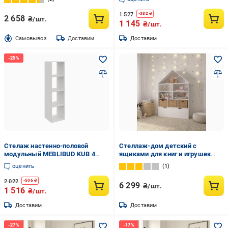
1 527
-
382
₴
2 658
₴/шт.
1 145
₴/шт.
Cамовывоз
Доставим
Доставим
Стелаж настенно-половой
Стеллаж-дом детский с
модульный MEBLIBUD KUB 4
ящиками для книг и игрушек
секции Белый
155х100х30 см Белый (DP-7)
оценить
1
2 022
-
506
₴
6 299
₴/шт.
1 516
₴/шт.
Доставим
Доставим