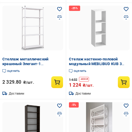
Стеллаж металлический
Стелаж настенно-половой
крашеный Элегант-1
модульный MEBLIBUD KUB 3
1840х950х340 мм на 5 полок из
секции Белый
оценить
оценить
стали Белый (17813482)
1 632
-
408
₴
2 329.80
₴/шт.
1 224
₴/шт.
Доставим
Доставим