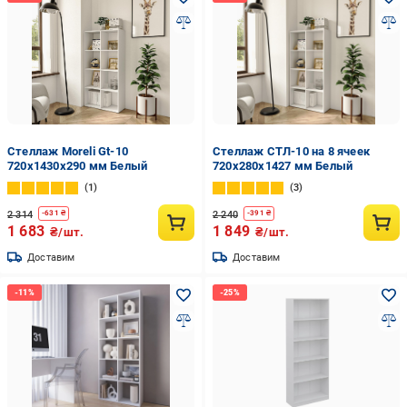
Стеллаж Moreli Gt-10
Стеллаж СТЛ-10 на 8 ячеек
720x1430x290 мм Белый
720x280x1427 мм Белый
1
3
2 314
2 240
-
631
₴
-
391
₴
1 683
1 849
₴/шт.
₴/шт.
Доставим
Доставим