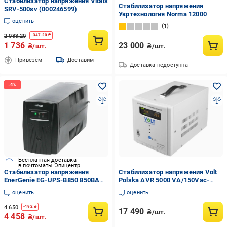
Стабилизатор напряжения Vitals
Стабилизатор напряжения
SRV-500sv (000246599)
Укртехнология Norma 12000
оценить
1
2 083.20
-
347.20
₴
1 736
23 000
₴/шт.
₴/шт.
Привезём
Доставим
Доставка недоступна
Бесплатная доставка
в почтоматы Эпицентр
Стабилизатор напряжения
Стабилизатор напряжения Volt
EnerGenie EG-UPS-B850 850ВА
Polska AVR 5000 VA/150Vac-
510 Вт 2 Shuko 8 Ah Black
270Vac
оценить
оценить
(34063905)
4 650
-
192
₴
17 490
₴/шт.
4 458
₴/шт.