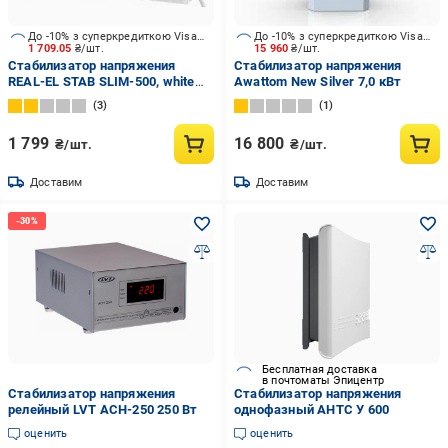
До -10% з суперкредиткою Visa Вигода
До -10% з суперкредиткою Visa Вигода
1 709.05
₴/шт.
15 960
₴/шт.
Стабилизатор напряжения
Стабилизатор напряжения
REAL-EL STAB SLIM-500, white
Awattom New Silver 7,0 кВт
(REAL-EL)
3
1
1 799
16 800
₴/шт.
₴/шт.
Доставим
Доставим
Бесплатная доставка
в почтоматы Эпицентр
Стабилизатор напряжения
Стабилизатор напряжения
релейный LVT АСН-250 250 Вт
однофазный АНТС У 600
оценить
оценить