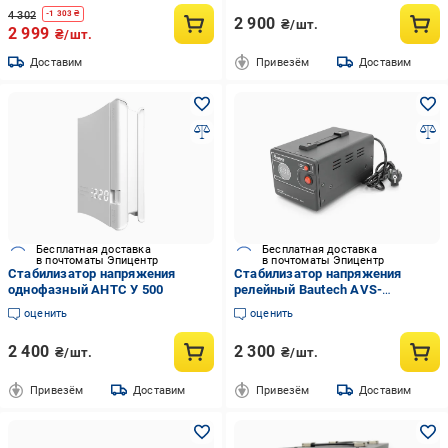
4 302
-
1 303
₴
2 900
₴/шт.
2 999
₴/шт.
Доставим
Привезём
Доставим
Бесплатная доставка
Бесплатная доставка
в почтоматы Эпицентр
в почтоматы Эпицентр
Стабилизатор напряжения
Стабилизатор напряжения
однофазный АНТС У 500
релейный Bautech AVS-
R500VA/300W (36325635)
оценить
оценить
2 400
2 300
₴/шт.
₴/шт.
Привезём
Доставим
Привезём
Доставим