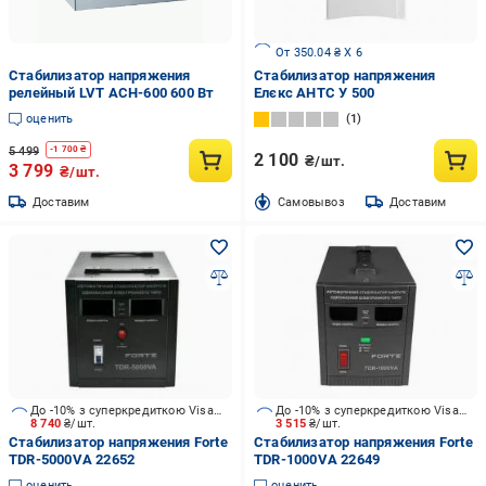
От 350.04 ₴ X 6
Стабилизатор напряжения
Стабилизатор напряжения
релейный LVT АСН-600 600 Вт
Елєкс АНТС У 500
оценить
1
5 499
-
1 700
₴
2 100
₴/шт.
3 799
₴/шт.
Доставим
Cамовывоз
Доставим
До -10% з суперкредиткою Visa Вигода
До -10% з суперкредиткою Visa Вигода
8 740
₴/шт.
3 515
₴/шт.
Стабилизатор напряжения Forte
Стабилизатор напряжения Forte
TDR-5000VA 22652
TDR-1000VA 22649
оценить
оценить