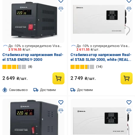
До -10% з суперкредиткою Visa Вигода
До -10% з суперкредиткою Visa Вигода
2 516.55
₴/шт.
2 611.55
₴/шт.
Стабилизатор напряжения Real-
Стабилизатор напряжения Real-
el STAB ENERGY-2000
el STAB SLIM-2000, white (REAL-
EL
8
14
2 649
2 749
₴/шт.
₴/шт.
Cамовывоз
Доставим
Доставим