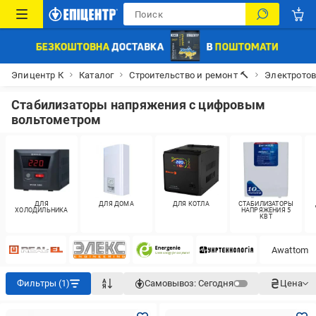
Эпицентр К
Каталог
Строительство и ремонт 🔨
Электрото
Стабилизаторы напряжения с цифровым
вольтометром
ДЛЯ
ДЛЯ ДОМА
ДЛЯ КОТЛА
СТАБИЛИЗАТОРЫ
ХОЛОДИЛЬНИКА
НАПРЯЖЕНИЯ 5
КВТ
Awattom
Фильтры (1)
Самовывоз:
Сегодня
Цена