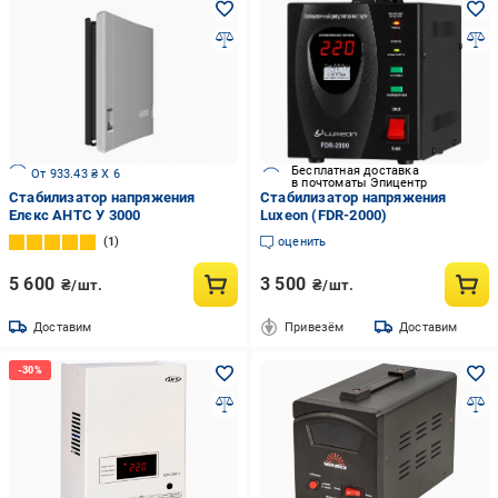
Бесплатная доставка
От 933.43 ₴ X 6
в почтоматы Эпицентр
Стабилизатор напряжения
Стабилизатор напряжения
Елєкс АНТС У 3000
Luxeon (FDR-2000)
1
оценить
5 600
3 500
₴/шт.
₴/шт.
Доставим
Привезём
Доставим