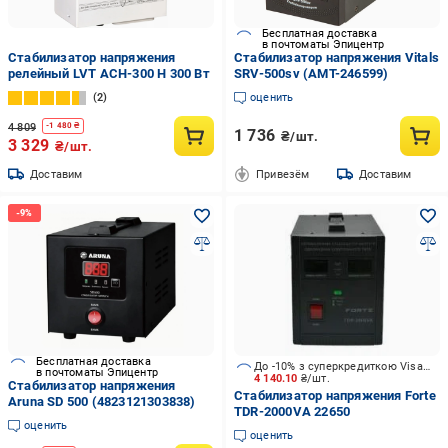
Бесплатная доставка
в почтоматы Эпицентр
Стабилизатор напряжения
Стабилизатор напряжения Vitals
релейный LVT АСН-300 H 300 Вт
SRV-500sv (AMT-246599)
2
оценить
4 809
-
1 480
₴
1 736
₴/шт.
3 329
₴/шт.
Доставим
Привезём
Доставим
Бесплатная доставка
До -10% з суперкредиткою Visa Вигода
в почтоматы Эпицентр
4 140.10
₴/шт.
Стабилизатор напряжения
Стабилизатор напряжения Forte
Aruna SD 500 (4823121303838)
TDR-2000VA 22650
оценить
оценить