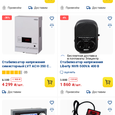
Привезём
Доставим
Привезём
Доставим
Бесплатная доставка
в почтоматы Эпицентр
Стабилизатор напряжения
Стабилизатор напряжения
симисторный LVT АСН-350 С
Liberty NVR-500VA 400 B
350 Вт
2
оценить
6 199
1 999
-
1 900
₴
-
139
₴
4 299
1 860
₴/шт.
₴/шт.
Доставим
Привезём
Доставим