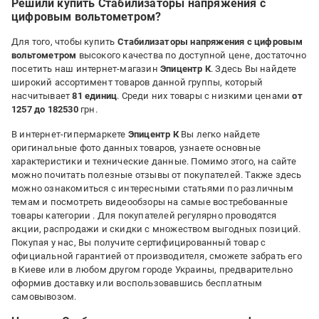
Решили купить Стабилизаторы напряжения с
Тихий, зручний у використанні
цифровым вольтометром?
Недостатки:
Не побачила
Для того, чтобы купить
Стабилизаторы напряжения с цифровым
вольтометром
высокого качества по доступной цене, достаточно
посетить наш интернет-магазин
Эпицентр К
. Здесь Вы найдете
широкий ассортимент товаров данной группы, который
насчитывает
81 единиц
. Среди них товары с низкими ценами
от
1257 до 182530
грн.
В интернет-гипермаркете
Эпицентр К
Вы легко найдете
оригинальные фото данных товаров, узнаете основные
характеристики и технические данные. Помимо этого, на сайте
можно почитать полезные отзывы от покупателей. Также здесь
можно ознакомиться с интересными статьями по различным
темам и посмотреть видеообзоры на самые востребованные
товары категории
. Для покупателей регулярно проводятся
акции, распродажи и скидки с множеством выгодных позиций.
Покупая у нас, Вы получите сертифицированный товар с
официальной гарантией от производителя, сможете забрать его
в Киеве или в любом другом городе Украины, предварительно
оформив доставку или воспользовавшись бесплатным
самовывозом.