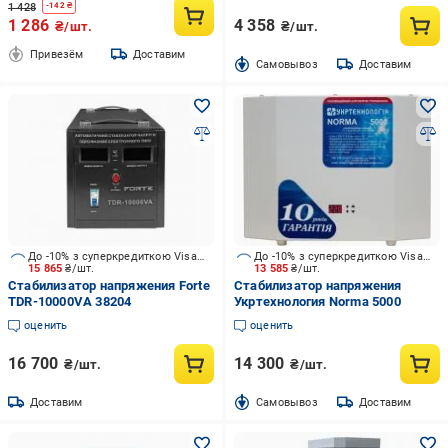
1 428
-
142
₴
1 286
4 358
₴/шт.
₴/шт.
Привезём
Доставим
Cамовывоз
Доставим
До -10% з суперкредиткою Visa Вигода
До -10% з суперкредиткою Visa Вигода
15 865
₴/шт.
13 585
₴/шт.
Стабилизатор напряжения Forte
Стабилизатор напряжения
TDR-10000VA 38204
Укртехнология Norma 5000
оценить
оценить
16 700
14 300
₴/шт.
₴/шт.
Доставим
Cамовывоз
Доставим