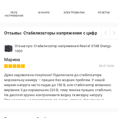
РЕЛЕ
ФОНАРИ
ЭЛЕКТРОВИЛКИ
РОЗЕТКИ
НАПРЯЖЕНИЯ
Отзывы: Стабилизаторы напряжения с цифровым вол
Отзыв про: Стабилизатор напряжения Real-el STAB Energy-
1000
Марина
08.07.2026
Дуже задоволена покупкою! Підключили до стабілізатора
морозильну камеру — працює без жодних проблем. У нашій
мережі напруга часто падає до 150 В, але стабілізатор впевнено
вирівнює її до нормальних 220 В, тому техніка працює стабільно.
На дисплеї зручно контролювати вхідну та вихідну напругу.
Працює тихо, не перегрівається, якість хороша. Однозначно
рекомендую тим, у кого є перепади напруги.
Преимущества: