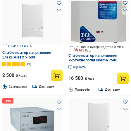
От 416.71 ₴ X 6
До -10% з суперкредиткою Visa Вигода
15 675
₴/шт.
Стабилизатор напряжения
Стабилизатор напряжения
Елєкс АНТС У 600
Укртехнология Norma 7500
2
оценить
2 500
₴/шт.
16 500
₴/шт.
Cамовывоз
Доставим
Привезём
Доставим