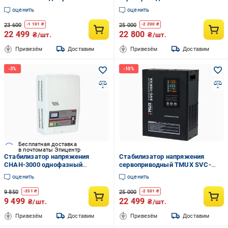
навесной
10KVA 8000 Вт (SVC-10)
оценить
оценить
23 600
25 000
-
1 101
₴
-
2 200
₴
22 499
22 800
₴/шт.
₴/шт.
Привезём
Доставим
Привезём
Доставим
Бесплатная доставка
в почтоматы Эпицентр
Стабилизатор напряжения
Стабилизатор напряжения
СНАН-3000 однофазный
сервоприводный TMUX SVC-
навесной
10KVA 8000 Вт (SVC-10)
оценить
оценить
9 850
25 000
-
351
₴
-
2 501
₴
9 499
22 499
₴/шт.
₴/шт.
Привезём
Доставим
Привезём
Доставим