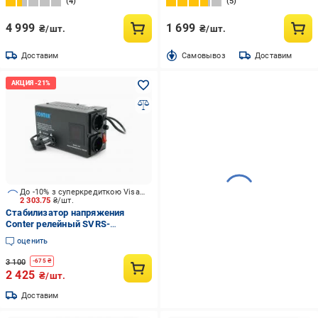
4
5
4 999
1 699
₴/шт.
₴/шт.
Доставим
Cамовывоз
Доставим
До -10% з суперкредиткою Visa Вигода
2 303.75
₴/шт.
Стабилизатор напряжения
Conter релейный SVRS-
1000VA/750W DC150-270V,
оценить
AC230±8%, 2*Shuko CR-SVRS-
1000
3 100
-
675
₴
2 425
₴/шт.
Доставим