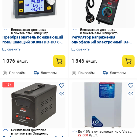
Бесплатная доставка
Бесплатная доставка
в почтоматы Эпицентр
в почтоматы Эпицентр
Преобразователь понижающий
Регулятор напряжения
повышающий SK80H DC-DC 6-
однофазный электронный DJ-
36V 5A 80W (1015-058-00)
SC40 (1015-045-00)
оценить
оценить
1 076
1 346
₴/шт.
₴/шт.
Привезём
Доставим
Привезём
Доставим
Бесплатная доставка
До -10% з суперкредиткою Visa Вигода
в почтоматы Эпицентр
22 000
₴/шт.