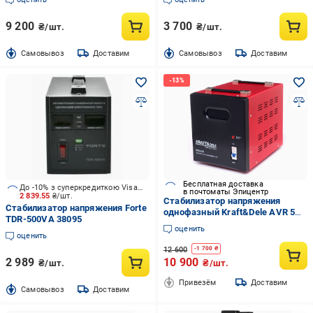
9 200
3 700
₴/шт.
₴/шт.
Cамовывоз
Доставим
Cамовывоз
Доставим
Бесплатная доставка
До -10% з суперкредиткою Visa Вигода
в почтоматы Эпицентр
2 839.55
₴/шт.
Стабилизатор напряжения
Стабилизатор напряжения Forte
однофазный Kraft&Dele AVR 5
TDR-500VA 38095
кВт 220 В клеммное
оценить
подключение
оценить
12 600
-
1 700
₴
2 989
10 900
₴/шт.
₴/шт.
Привезём
Доставим
Cамовывоз
Доставим