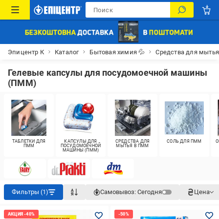
Эпицентр К
Каталог
Бытовая химия 💦
Средства для мыть
Гелевые капсулы для посудомоечной машины
(ПММ)
ТАБЛЕТКИ ДЛЯ
КАПСУЛЫ ДЛЯ
СРЕДСТВА ДЛЯ
СОЛЬ ДЛЯ ПММ
О
ПММ
ПОСУДОМОЕЧНОЙ
МЫТЬЯ В ПММ
МАШИНЫ (ПММ)
Фильтры (1)
Самовывоз:
Сегодня
Цена