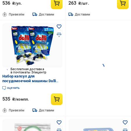
536
263
₴/уп.
₴/шт.
Привезём
Доставим
Доставим
Бесплатная доставка
в почтоматы Эпицентр
Набор капсул для
посудомоечной машины Dalli
Home Diamond All 1 23 шт./2 уп.
оценить
(03119-2)
535
₴/компл.
Привезём
Доставим