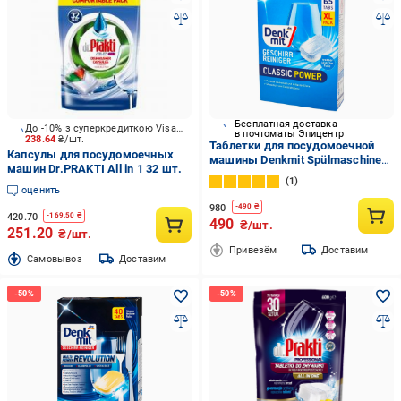
Бесплатная доставка
До -10% з суперкредиткою Visa Вигода
в почтоматы Эпицентр
238.64
₴/шт.
Таблетки для посудомоечной
Капсулы для посудомоечных
машины Denkmit Spülmaschinen
машин Dr.PRAKTI All in 1 32 шт.
65 шт. (23188463)
1
оценить
980
-
490
₴
420.70
-
169.50
₴
490
₴/шт.
251.20
₴/шт.
Привезём
Доставим
Cамовывоз
Доставим