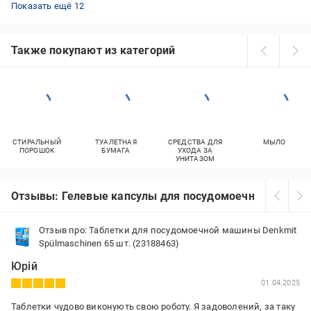
Таблетки для посудомойки Finish
Таблетки для посудомойки из Германии
Соль для ПММ Bio-D
Средства для посудомойки START
Средства для посудомойки Dr.PRAKTI
Средства для посудомоечных машин Sonett
Ополаскиватель для ПММ
Таблетки для посудомойки Somat
Таблетки для посудомойки Winni’s naturel
Таблетки для посудомойки для детской посуды
Somat гель
Органическое средство для посудомойки
Показать ещё 12
Также покупают из категорий
СТИРАЛЬНЫЙ
ТУАЛЕТНАЯ
СРЕДСТВА ДЛЯ
МЫЛО
ПОРОШОК
БУМАГА
УХОДА ЗА
УНИТАЗОМ
Отзывы: Гелевые капсулы для посудомоечной машин
Отзыв про: Таблетки для посудомоечной машины Denkmit
Spülmaschinen 65 шт. (23188463)
Юрій
01.04.2025
Таблетки чудово виконують свою роботу. Я задоволений, за таку