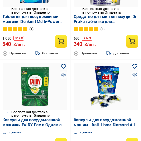
Бесплатная доставка
Бесплатная доставка
в почтоматы Эпицентр
в почтоматы Эпицентр
Таблетки для посудомойной
Средство для мытья посуды Dr
машины Denkmit Multi-Power
Prakti таблетки для
Revolution 40 шт. (446114891)
посудомоечной машины 30 шт.
1
1
(382889250)
1 080
680
-
540
₴
-
340
₴
540
340
₴/шт.
₴/шт.
Привезём
Доставим
Привезём
Доставим
Бесплатная доставка
в почтоматы Эпицентр
Капсулы для посудомоечной
Капсулы для посудомоечной
машинки FAIRY Все в Одном с
машины Dalli Home Diamond All
ароматом лимона 56 шт.
in 1 23 шт. (03119)
оценить
оценить