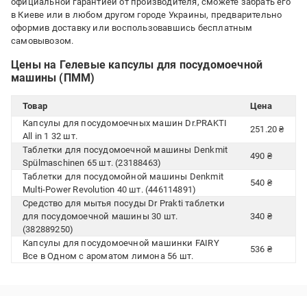
официальной гарантией от производителя, сможете забрать его
в Киеве или в любом другом городе Украины, предварительно
оформив доставку или воспользовавшись бесплатным
самовывозом.
Цены на Гелевые капсулы для посудомоечной
машины (ПММ)
Товар
Цена
Капсулы для посудомоечных машин Dr.PRAKTI
251.20 ₴
All in 1 32 шт.
Таблетки для посудомоечной машины Denkmit
490 ₴
Spülmaschinen 65 шт. (23188463)
Таблетки для посудомойной машины Denkmit
540 ₴
Multi-Power Revolution 40 шт. (446114891)
Средство для мытья посуды Dr Prakti таблетки
для посудомоечной машины 30 шт.
340 ₴
(382889250)
Капсулы для посудомоечной машинки FAIRY
536 ₴
Все в Одном с ароматом лимона 56 шт.