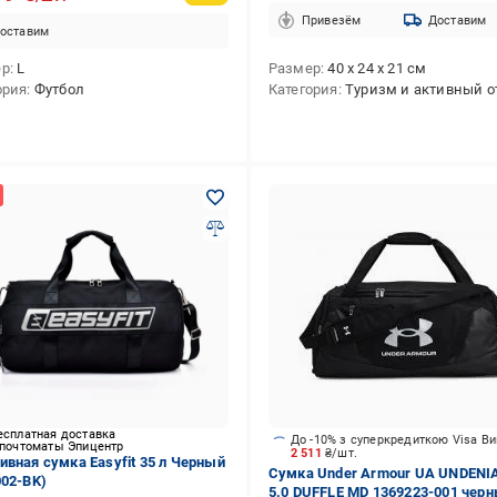
Привезём
Доставим
оставим
ер
L
Размер
40 х 24 х 21 см
ория
Футбол
Категория
Туризм и активный отдых,Спортивный стиль,Теннис,Тренинг,Мультиспорт,Футбол,Повседневная,П
есплатная доставка
До -10% з суперкредиткою Visa В
 почтоматы Эпицентр
2 511
₴/шт.
ивная сумка Easyfit 35 л Черный
Сумка Under Armour UA UNDENI
002-BK)
5.0 DUFFLE MD 1369223-001 чер