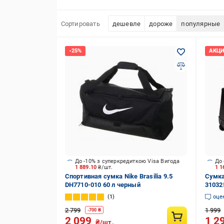
Сортировать
дешевле
дороже
популярные
До -10% з суперкредиткою Visa Вигода
До 
1 889.10
₴/шт.
1 1
Спортивная сумка Nike Brasilia 9.5
Сумка 
DH7710-010 60 л черный
31032
1
оце
2 799
1 999
-
700
₴
2 099
1 2
₴/шт.