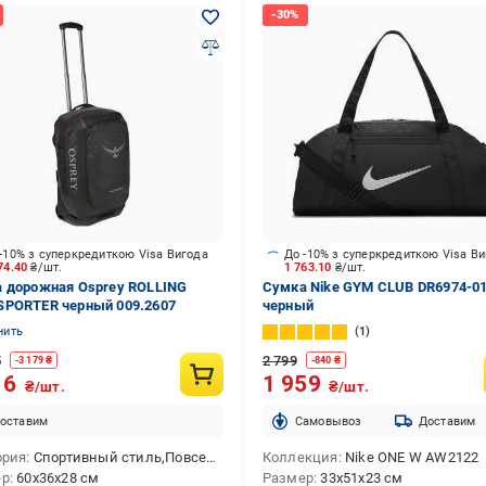
-10% з суперкредиткою Visa Вигода
До -10% з суперкредиткою Visa В
74.40
₴/шт.
1 763.10
₴/шт.
 дорожная Osprey ROLLING
Сумка Nike GYM CLUB DR6974-01
PORTER черный 009.2607
черный
нить
1
5
2 799
-
3 179
₴
-
840
₴
16
1 959
₴/шт.
₴/шт.
оставим
Cамовывоз
Доставим
ория
Спортивный стиль,Повседневная
Коллекция
Nike ONE W AW2122
ер
60x36x28 см
Размер
33х51х23 см