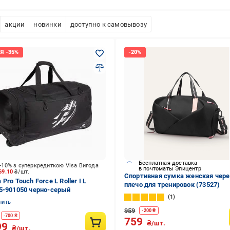
акции
новинки
доступно к самовывозу
Бесплатная доставка
-10% з суперкредиткою Visa Вигода
в почтоматы Эпицентр
69.10
₴/шт.
Спортивная сумка женская чере
Pro Touch Force L Roller I L
плечо для тренировок (73527)
5-901050 черно-серый
1
нить
959
-
200
₴
-
700
₴
759
₴/шт.
99
₴/шт.