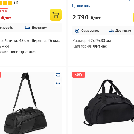
1
оценить
170
₴
2 790
9
₴/шт.
₴/шт.
ривезём
Доставим
Cамовывоз
Доставим
ер
Длина: 48 см Ширина: 26 см Высота: 27 см Объем: 35 л
Размер
62х29х30 см
умки
Категория
Фитнес
ория
Повседневная