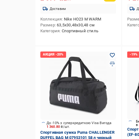
Доставим
Д
Коллекция
Nike HO23 M WARM
Разм
Размер
63,5х30,48х30,48 см
Катег
Категория
Спортивный стиль
Б
До -10% з суперкредиткою Visa Вигода
в
1 360.80
₴/шт.
Спорт
Спортивная сумка Puma CHALLENGER
(EF-8
DUFFEL BAG M 07953101 58 л черный