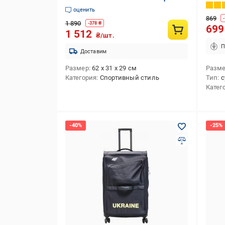
оценить
869
-
1 890
-
378
₴
69
1 512
₴/шт.
П
Доставим
Размер
62 х 31 х 29 см
Разм
Категория
Спортивный стиль
Тип
с
Катег