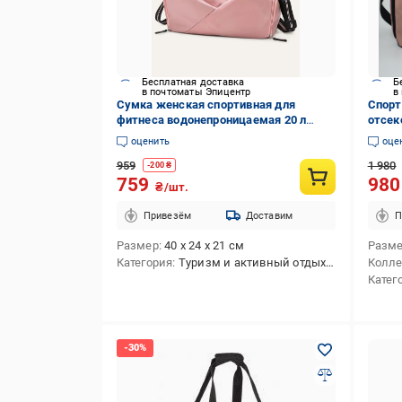
Бесплатная доставка
Б
в почтоматы Эпицентр
в
Сумка женская спортивная для
Спорт
фитнеса водонепроницаемая 20 л
отсек
Розовый (73528)
Pink 
оценить
оце
959
1 980
-
200
₴
759
98
₴/шт.
Привезём
Доставим
П
Размер
40 х 24 х 21 см
Разм
Категория
Туризм и активный отдых,Спортивный стиль,Теннис,Единоборства,Футбол,Повседневная,Плавание,Бег,Фитнес
Колл
Катег