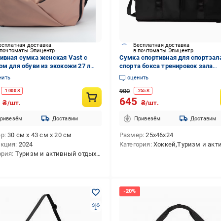
есплатная доставка
Бесплатная доставка
 почтоматы Эпицентр
в почтоматы Эпицентр
ивная сумка женская Vast с
Сумка спортивная для спортзал
ом для обуви из экокожи 27 л
спорта бокса тренировок зала
(35889289)
фитнеса дорожная женская му
нить
оценить
большая сумки спортивные в
900
спортзал (2794329518)
-
1 000
₴
-
255
₴
0
645
₴/шт.
₴/шт.
ривезём
Доставим
Привезём
Доставим
ер
30 см х 43 см х 20 см
Размер
25х46х24
екция
2024
Категория
Хоккей,Туризм и активный отдых,Спортивный стиль,Теннис,Тренинг,Мультиспорт,Единоборства,Футбол,Повседневная,П
ория
Туризм и активный отдых,Спортивный стиль,Мультиспорт,Футбол,Пляж,Повседневная,Плавание,Бег,Фитнес