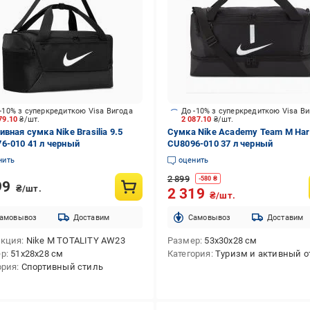
-10% з суперкредиткою Visa Вигода
До -10% з суперкредиткою Visa В
79.10
₴/шт.
2 087.10
₴/шт.
вная сумка Nike Brasilia 9.5
Сумка Nike Academy Team M Har
6-010 41 л черный
CU8096-010 37 л черный
нить
оценить
2 899
-
580
₴
99
₴/шт.
2 319
₴/шт.
амовывоз
Доставим
Cамовывоз
Доставим
екция
Nike M TOTALITY AW23
Размер
53х30х28 см
ер
51x28x28 см
Категория
Туризм и активный о
ория
Спортивный стиль