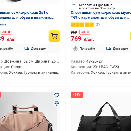
Бесплатная доставка
в почтоматы Эпицентр
ивная сумка-рюкзак 2в1 с
Спортивная сумка-рюкзак муж
ением для обуви и влажных
T69 с карманом для обуви для
 (32171633)
тренировок Черный
нить
2
969
-
480
₴
-
200
₴
89
769
₴/шт.
₴/шт.
ривезём
Доставим
Привезём
Доставим
ер
Довжина: 62 см Ширина: 26 см Висота: 26 см
Размер
48х25х27
екция
Спорт
Коллекция
2XU BAG FW23
ория
Хоккей,Туризм и активный отдых,Спортивный стиль,Теннис,Тренинг,Мультиспорт,Единоборства,Футбол,Пляж,Повседневная,Плавание,Бег,Зима,Фитнес
Категория
Хоккей,Туризм и активный отдых,Спортивный стиль,Теннис,Мультиспорт,Единоборства,Футбол,Повседне