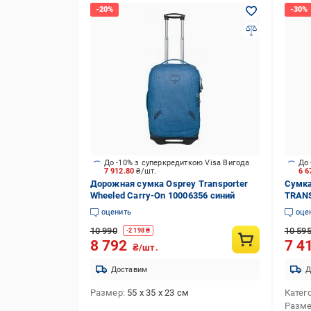
До -10% з суперкредиткою Visa Вигода
До 
7 912.80
₴/шт.
6 6
Дорожная сумка Osprey Transporter
Сумка
Wheeled Carry-On 10006356 синий
TRANS
оценить
оце
10 990
10 59
-
2 198
₴
8 792
7 4
₴/шт.
Доставим
Д
Размер
55 x 35 x 23 см
Катег
Разм