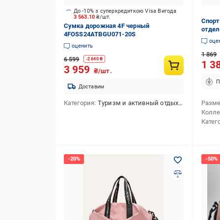
До -10% з суперкредиткою Visa Вигода
3 563.10
₴/шт.
Спорт
Сумка дорожная 4F черный
отдел
4FOSS24ATBGU071-20S
вещей
оце
оценить
1 869
6 599
-
2 640
₴
1 3
3 959
₴/шт.
П
Доставим
Категория
Туризм и активный отдых,Спортивный стиль
Разм
Колл
Катег