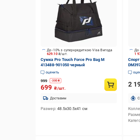
До -10% з суперкредиткою Visa Вигода
До 
629.10
₴/шт.
1 9
Сумка Pro Touch Force Pro Bag M
Спорти
413488-901050 черный
DM397
оценить
оце
999
-
300
₴
2 1
699
₴/шт.
Доставим
C
Размер
48.5x30.5x41 см
Колл
Разм
Катег