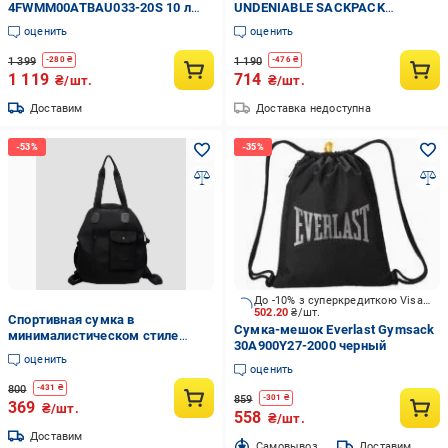
4FWMM00ATBAU033-20S 10 л
UNDENIABLE SACKPACK
черный
1369220-012 серый
оценить
оценить
1 399
1 190
-
280
₴
-
476
₴
1 119
714
₴/шт.
₴/шт.
Доставим
Доставка недоступна
До -10% з суперкредиткою Visa Вигода
502.20
₴/шт.
Спортивная сумка в
Сумка-мешок Everlast Gymsack
минималистическом стиле
30A900Y27-2000 черный
(C01319)
оценить
оценить
800
-
431
₴
859
-
301
₴
369
₴/шт.
558
₴/шт.
Доставим
Cамовывоз
Доставим