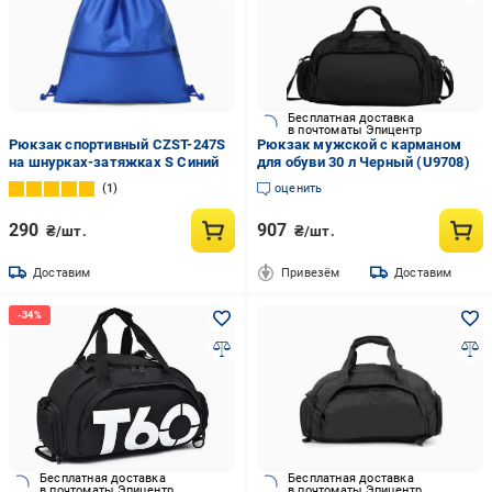
Бесплатная доставка
в почтоматы Эпицентр
Рюкзак спортивный CZST-247S
Рюкзак мужской с карманом
на шнурках-затяжках S Синий
для обуви 30 л Черный (U9708)
1
оценить
290
907
₴/шт.
₴/шт.
Доставим
Привезём
Доставим
Бесплатная доставка
Бесплатная доставка
в почтоматы Эпицентр
в почтоматы Эпицентр