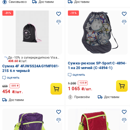
Cамовывоз
Доставим
Доставим
До -10% з суперкредиткою Visa Вигода
408.60
₴/шт.
Сумка-рюкзак SP-Sport C-4894-
Сумка 4F 4FJWSS24AGYMF081-
1 на 20 мячей (C-4894-1)
21S 6 л черный
оценить
оценить
1 200
-
135
₴
659
-
205
₴
1 065
₴/шт.
454
₴/шт.
Привезём
Доставим
Доставим