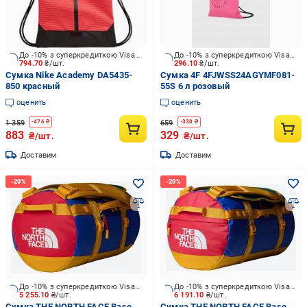
До -10% з суперкредиткою Visa Вигода
До -10% з суперкредиткою Visa Вигода
794.70
₴/шт.
296.10
₴/шт.
Сумка Nike Academy DA5435-
Сумка 4F 4FJWSS24AGYMF081-
850 красный
55S 6 л розовый
оценить
оценить
1 359
659
-
476
₴
-
330
₴
883
329
₴/шт.
₴/шт.
Доставим
Доставим
До -10% з суперкредиткою Visa Вигода
До -10% з суперкредиткою Visa Вигода
5 255.10
₴/шт.
6 191.10
₴/шт.
Сумка THE NORTH FACE Base
Сумка THE NORTH FACE Base