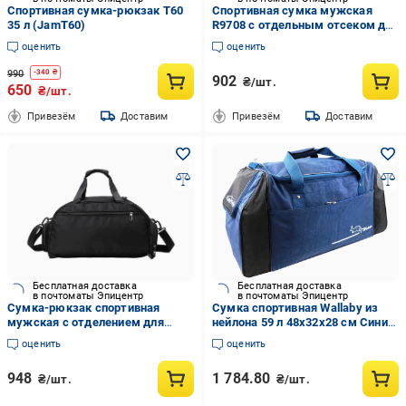
Спортивная сумка-рюкзак T60
Спортивная сумка мужская
35 л (JamT60)
R9708 с отдельным отсеком для
обуви водонепроницаемая/
оценить
оценить
полиэстер 30 л Черный
(34017449)
990
-
340
₴
902
₴/шт.
650
₴/шт.
Привезём
Доставим
Привезём
Доставим
Бесплатная доставка
Бесплатная доставка
в почтоматы Эпицентр
в почтоматы Эпицентр
Сумка-рюкзак спортивная
Сумка спортивная Wallaby из
мужская с отделением для
нейлона 59 л 48х32х28 см Синий
обуви и влажных вещей 30 л
с черным
оценить
оценить
Черный (29708)
948
1 784.80
₴/шт.
₴/шт.