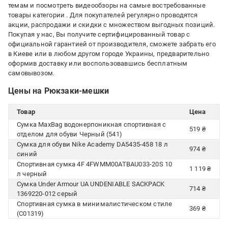
темам и посмотреть видеообзоры на самые востребованные
товары категории
. Для покупателей регулярно проводятся
акции, распродажи и скидки с множеством выгодных позиций.
Покупая у нас, Вы получите сертифицированный товар с
официальной гарантией от производителя, сможете забрать его
в Киеве или в любом другом городе Украины, предварительно
оформив доставку или воспользовавшись бесплатным
самовывозом.
Цены на Рюкзаки-мешки
Товар
Цена
Сумка MaxBag водонерпоникная спортивная с
519 ₴
отделом для обуви Черный (541)
Сумка для обуви Nike Academy DA5435-458 18 л
974 ₴
синий
Спортивная сумка 4F 4FWMM00ATBAU033-20S 10
1 119 ₴
л черный
Сумка Under Armour UA UNDENIABLE SACKPACK
714 ₴
1369220-012 серый
Спортивная сумка в минималистическом стиле
369 ₴
(C01319)