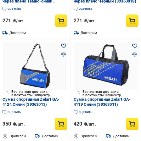
через плечо Темно-синий
через плечо Черный (39363018)
(39363021)
оценить
оценить
271
271
₴/шт.
₴/шт.
Доставим
Доставим
Бесплатная доставка
Бесплатная доставка
в почтоматы Эпицентр
в почтоматы Эпицентр
Сумка спортивная Zelart GA-
Сумка спортивная Zelart GA-
4124 Синий (39363013)
4119 Синий (39363011)
оценить
оценить
350
420
₴/шт.
₴/шт.
Привезём
Доставим
Привезём
Доставим