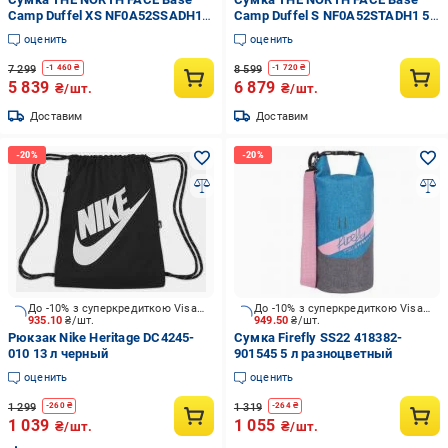
Camp Duffel XS NF0A52SSADH1
Camp Duffel S NF0A52STADH1 50
31 л разноцветный
л разноцветный
оценить
оценить
7 299
8 599
-
1 460
₴
-
1 720
₴
5 839
6 879
₴/шт.
₴/шт.
Доставим
Доставим
До -10% з суперкредиткою Visa Вигода
До -10% з суперкредиткою Visa Вигода
935.10
₴/шт.
949.50
₴/шт.
Рюкзак Nike Heritage DC4245-
Сумка Firefly SS22 418382-
010 13 л черный
901545 5 л разноцветный
оценить
оценить
1 299
1 319
-
260
₴
-
264
₴
1 039
1 055
₴/шт.
₴/шт.