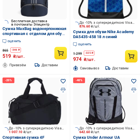
Бесплатная доставка
До -10% з суперкредиткою Visa Вигода
в почтоматы Эпицентр
876.60
₴/шт.
Сумка MaxBag водонерпоникная
Сумка для обуви Nike Academy
спортивная с отделом для обуви
DA5435-458 18 л синий
Черный (541)
оценить
оценить
865
-
346
₴
1 299
-
325
₴
519
₴/шт.
974
₴/шт.
Привезём
Доставим
Cамовывоз
Доставим
До -10% з суперкредиткою Visa Вигода
До -10% з суперкредиткою Visa Вигода
1 007.10
₴/шт.
642.60
₴/шт.
Спортивная сумка 4F
Сумка Under Armour UA