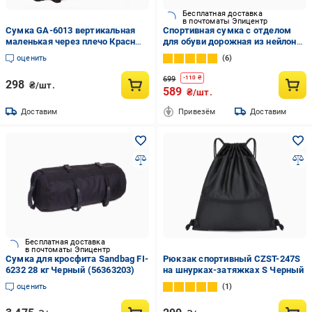
Бесплатная доставка
в почтоматы Эпицентр
Сумка GA-6013 вертикальная
Спортивная сумка с отделом
маленькая через плечо Красный
для обуви дорожная из нейлона
(39363017)
30 литров Черный
оценить
6
699
-
110
₴
298
₴/шт.
589
₴/шт.
Доставим
Привезём
Доставим
Бесплатная доставка
в почтоматы Эпицентр
Сумка для кросфита Sandbag FI-
Рюкзак спортивный CZST-247S
6232 28 кг Черный (56363203)
на шнурках-затяжках S Черный
оценить
1