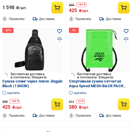
590
-
165
₴
1 598
₴/шт.
425
₴/шт.
Привезём
Доставим
Привезём
Доставим
Бесплатная доставка
Бесплатная доставка
в почтоматы Эпицентр
в почтоматы Эпицентр
Сумка-слинг через плечо Jingpin
Спортивная сумка сетчатая
Black (13653K)
Aqua Speed MESH BACK PACK
61165 унисекс 51x36 см
оценить
оценить
Салатовый/Черный (24598469)
590
611
-
165
₴
-
31
₴
425
580
₴/шт.
₴/шт.
Привезём
Доставим
Привезём
Доставим