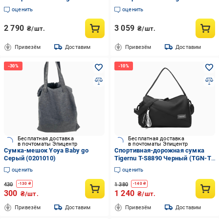
(2902665769)
(2902669058)
оценить
оценить
2 790
3 059
₴/шт.
₴/шт.
Привезём
Доставим
Привезём
Доставим
Бесплатная доставка
Бесплатная доставка
в почтоматы Эпицентр
в почтоматы Эпицентр
Сумка-мешок Yoya Baby go
Спортивная-дорожная сумка
Серый (0201010)
Tigernu T-S8890 Черный (TGN-T-
S8890-4619)
оценить
оценить
430
1 380
-
130
₴
-
140
₴
300
1 240
₴/шт.
₴/шт.
Привезём
Доставим
Привезём
Доставим