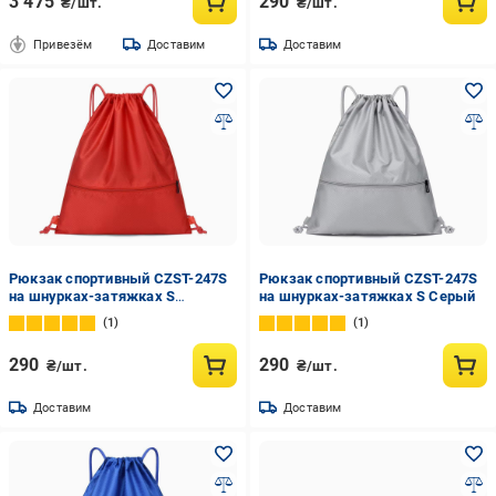
3 475
290
₴/шт.
₴/шт.
Привезём
Доставим
Доставим
Рюкзак спортивный CZST-247S
Рюкзак спортивный CZST-247S
на шнурках-затяжках S
на шнурках-затяжках S Серый
Красный
1
1
290
290
₴/шт.
₴/шт.
Доставим
Доставим