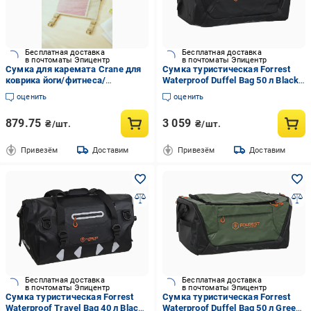
Бесплатная доставка
Бесплатная доставка
в почтоматы Эпицентр
в почтоматы Эпицентр
Сумка для каремата Crane для
Сумка туристическая Forrest
коврика йоги/фитнеса/
Waterproof Duffel Bag 50 л Black
полиэстер с наплечным ремнем
(2902668133)
оценить
оценить
Бежевый
879.75
3 059
₴/шт.
₴/шт.
Привезём
Доставим
Привезём
Доставим
Бесплатная доставка
Бесплатная доставка
в почтоматы Эпицентр
в почтоматы Эпицентр
Сумка туристическая Forrest
Сумка туристическая Forrest
Waterproof Travel Bag 40 л Black
Waterproof Duffel Bag 50 л Green