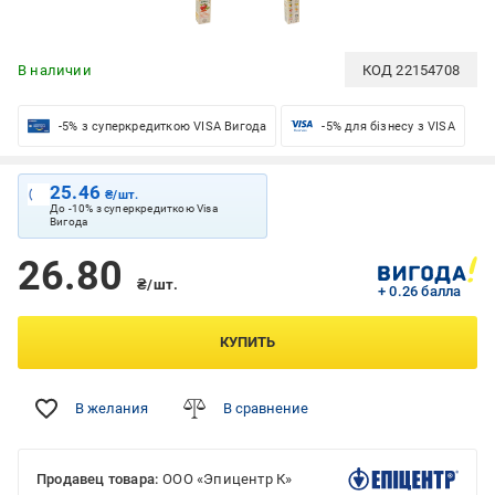
В наличии
КОД
22154708
-5% з суперкредиткою VISA Вигода
-5% для бізнесу з VISA
25.46
₴/шт.
До -10% з суперкредиткою Visa
Вигода
26.80
₴/шт.
+ 0.26 балла
КУПИТЬ
В желания
В сравнение
Продавец товара:
ООО «Эпицентр К»