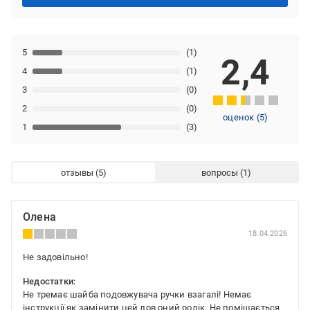
5
(1)
2,4
4
(1)
3
(0)
2
(0)
оценок
(
5
)
1
(3)
отзывы
вопросы
Олена
18.04.2026
Не задовільно!
Недостатки:
Не тремає шайба подовжувача ручки взагалі! Немає
інструкції як замінити цей дов оний ролік. Не поміщається