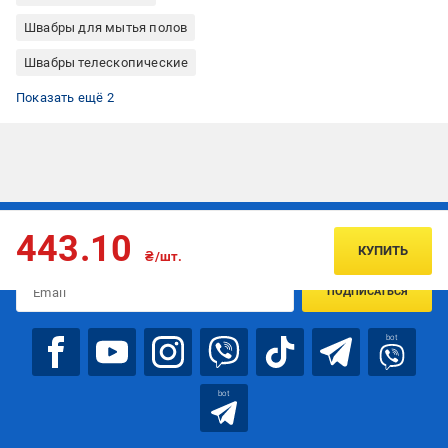
Швабры для мытья полов
Швабры телескопические
Швабры OBERY
Швабры с губкой
Показать ещё 2
Подписывайтесь, чтобы узнавать первым об акцияx и
443.10
предложениях:
КУПИТЬ
₴/шт.
ПОДПИСАТЬСЯ
bot
bot