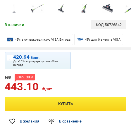
В наличии
КОД
50726842
-5% з суперкредиткою VISA Вигода
-5% для бізнесу з VISA
420.94
₴/шт.
До -10% з суперкредиткою Visa
Вигода
-
189.90
₴
633
443.10
₴/шт.
КУПИТЬ
В желания
В сравнение