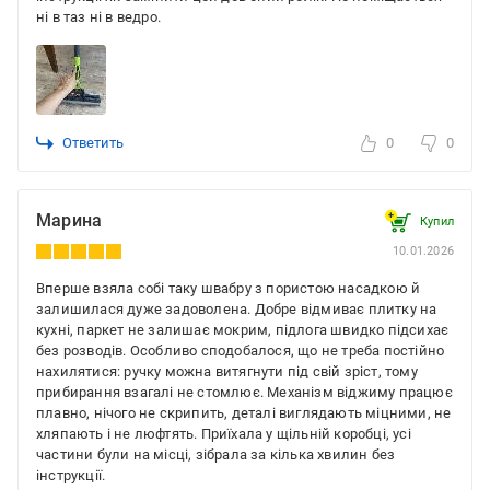
ні в таз ні в ведро.
Ответить
0
0
Марина
Купил
10.01.2026
Вперше взяла собі таку швабру з пористою насадкою й
залишилася дуже задоволена. Добре відмиває плитку на
кухні, паркет не залишає мокрим, підлога швидко підсихає
без розводів. Особливо сподобалося, що не треба постійно
нахилятися: ручку можна витягнути під свій зріст, тому
прибирання взагалі не стомлює. Механізм віджиму працює
плавно, нічого не скрипить, деталі виглядають міцними, не
хляпають і не люфтять. Приїхала у щільній коробці, усі
частини були на місці, зібрала за кілька хвилин без
інструкції.