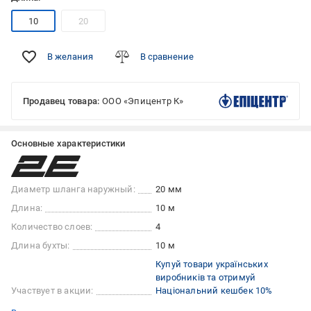
10
20
В желания
В сравнение
Продавец товара:
ООО «Эпицентр К»
Основные характеристики
Диаметр шланга наружный:
20 мм
Длина:
10 м
Количество слоев:
4
Длина бухты:
10 м
Купуй товари українських
виробників та отримуй
Участвует в акции:
Національний кешбек 10%