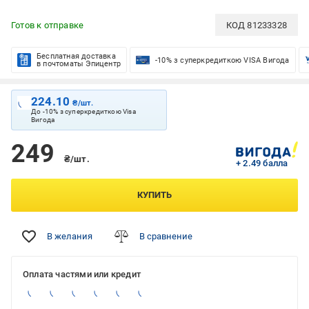
Готов к отправке
КОД
81233328
Бесплатная доставка
-10% з суперкредиткою VISA Вигода
в почтоматы Эпицентр
224.10
₴/шт.
До -10% з суперкредиткою Visa
Вигода
249
₴/шт.
+ 2.49 балла
КУПИТЬ
В желания
В сравнение
Оплата частями или кредит