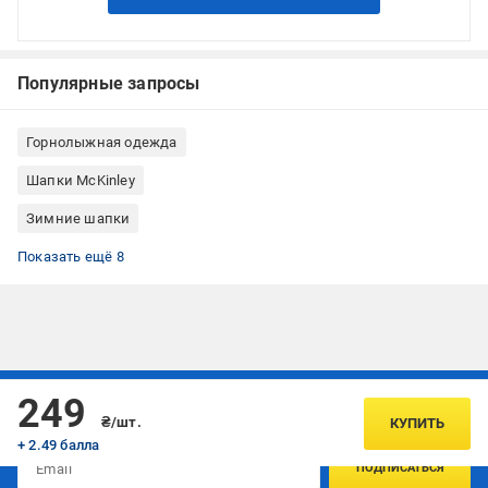
Популярные запросы
Горнолыжная одежда
Шапки McKinley
Зимние шапки
Осенние шапки
Шапки весна
Шапки акрил
Шапки детские
Шапки McKinley детские
Шапки детские осенние
Шапки детские весенние
Шапки детские зимние
Показать ещё 8
Подписывайтесь, чтобы узнавать первым об акцияx и
249
предложениях:
₴/шт.
КУПИТЬ
+ 2.49 балла
ПОДПИСАТЬСЯ