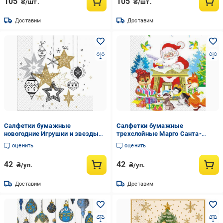
105
105
₴/шт.
₴/шт.
Доставим
Доставим
Салфетки бумажные
Салфетки бумажные
новогодние Игрушки и звезды
трехслойные Марго Санта-
18 шт. (22358328)
Клаус (12 шт.)
оценить
оценить
42
42
₴/уп.
₴/уп.
Доставим
Доставим