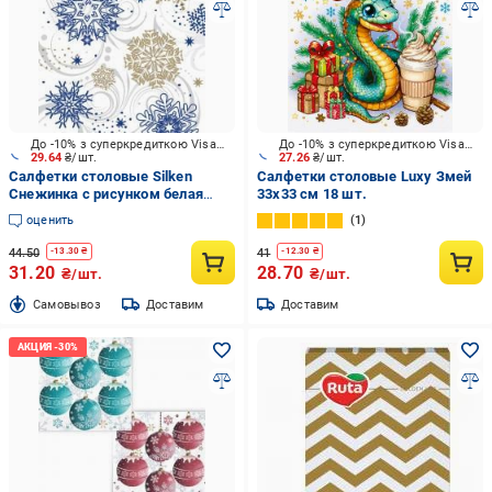
До -10% з суперкредиткою Visa Вигода
До -10% з суперкредиткою Visa Вигода
29.64
₴/шт.
27.26
₴/шт.
Салфетки столовые Silken
Салфетки столовые Luxy Змей
Снежинка с рисунком белая
33х33 см 18 шт.
33х33 см 18 шт.
оценить
1
44.50
41
-
13.30
₴
-
12.30
₴
31.20
28.70
₴/шт.
₴/шт.
Cамовывоз
Доставим
Доставим