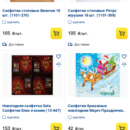
Салфетки столовые Веночек 18
Салфетки столовые Ретро
шт. (1101-270)
игрушки 18 шт. (1101-308)
оценить
оценить
105
105
₴/шт.
₴/шт.
Доставим
Доставим
Новогодняя салфетка Seta
Салфетки бумажные
Салфетки Елка и камин (13-847)
новогодние Марго Праздничная
ночь 18 шт. (22385604)
оценить
оценить
153
42
₴/шт.
₴/уп.