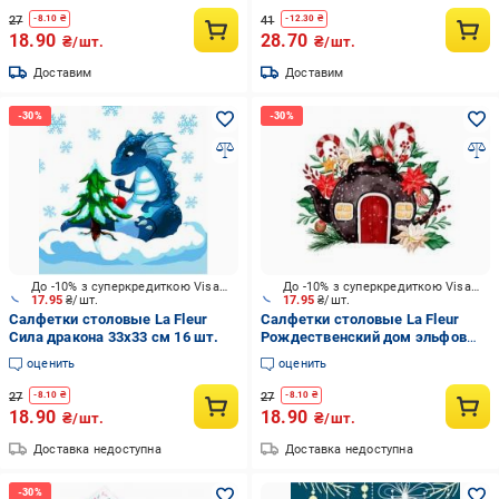
27
41
-
8.10
₴
-
12.30
₴
18.90
28.70
₴/шт.
₴/шт.
Доставим
Доставим
До -10% з суперкредиткою Visa Вигода
До -10% з суперкредиткою Visa Вигода
17.95
₴/шт.
17.95
₴/шт.
Салфетки столовые La Fleur
Салфетки столовые La Fleur
Сила дракона 33х33 см 16 шт.
Рождественский дом эльфов
33х33 см 16 шт.
оценить
оценить
27
27
-
8.10
₴
-
8.10
₴
18.90
18.90
₴/шт.
₴/шт.
Доставка недоступна
Доставка недоступна