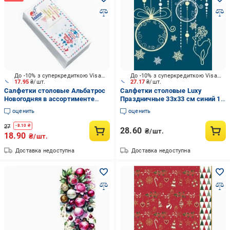
До -10% з суперкредиткою Visa Вигода
До -10% з суперкредиткою Visa Вигода
17.95
₴/шт.
27.17
₴/шт.
Салфетки столовые Альбатрос
Салфетки столовые Luxy
Новогодняя в ассортименте
Праздничные 33х33 см синий 18
33х33 см 25 шт.
шт.
оценить
оценить
27
-
8.10
₴
28.60
₴/шт.
18.90
₴/шт.
Доставка недоступна
Доставка недоступна