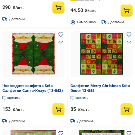
290
₴/шт.
44.50
₴/шт.
Доставим
Cамовывоз
Доставим
Новогодняя салфетка Seta
Салфетки Merry Christmas Seta
Салфетки Санта-Клаус (13-843)
Decor 13-844
оценить
оценить
153
35
₴/шт.
₴/шт.
Доставим
Доставим