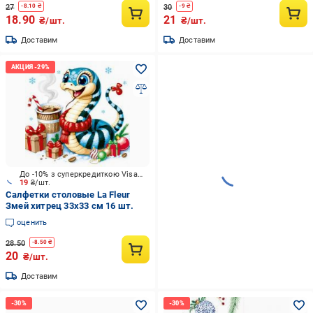
27
30
-
8.10
₴
-
9
₴
18.90
21
₴/шт.
₴/шт.
Доставим
Доставим
До -10% з суперкредиткою Visa Вигода
19
₴/шт.
Салфетки столовые La Fleur
Змей хитрец 33х33 см 16 шт.
оценить
28.50
-
8.50
₴
20
₴/шт.
Доставим