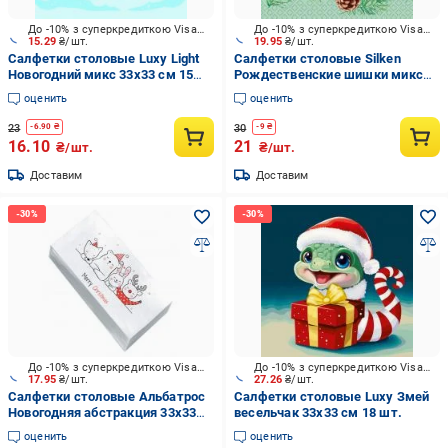
До -10% з суперкредиткою Visa Вигода
До -10% з суперкредиткою Visa Вигода
15.29
₴/шт.
19.95
₴/шт.
Салфетки столовые Luxy Light
Салфетки столовые Silken
Новогодний микс 33х33 см 15
Рождественские шишки микс
шт.
33х33 см 12 шт.
оценить
оценить
23
30
-
6.90
₴
-
9
₴
16.10
21
₴/шт.
₴/шт.
Доставим
Доставим
До -10% з суперкредиткою Visa Вигода
До -10% з суперкредиткою Visa Вигода
17.95
₴/шт.
27.26
₴/шт.
Салфетки столовые Альбатрос
Салфетки столовые Luxy Змей
Новогодняя абстракция 33х33
весельчак 33х33 см 18 шт.
см 25 шт.
оценить
оценить