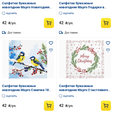
Салфетки бумажные
Салфетки бумажные
новогодние Марго Новогодняя
новогодние Марго Подарки в
свеча 18 шт. (22358322)
венчике 18 шт. (29831287)
оценить
оценить
42
42
₴/уп.
₴/уп.
Доставим
Доставим
Салфетки бумажные
Салфетки бумажные
новогодние Марго Синички 18
новогодние Марго Счастливого
шт. (29831290)
Рождества 18 шт. (29831291)
оценить
оценить
42
42
₴/уп.
₴/уп.