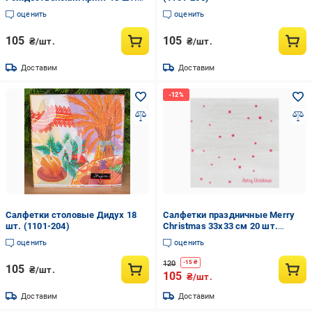
(1101-226)
оценить
оценить
105
105
₴/шт.
₴/шт.
Доставим
Доставим
Салфетки столовые Дидух 18
Салфетки праздничные Merry
шт. (1101-204)
Christmas 33х33 см 20 шт.
(13449588)
оценить
оценить
120
-
15
₴
105
₴/шт.
105
₴/шт.
Доставим
Доставим