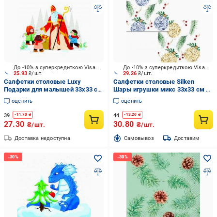
До -10% з суперкредиткою Visa Вигода
До -10% з суперкредиткою Visa Вигода
25.93
₴/шт.
29.26
₴/шт.
Салфетки столовые Luxy
Салфетки столовые Silken
Подарки для малышей 33х33 см
Шары игрушки микс 33х33 см 18
18 шт.
шт.
оценить
оценить
39
44
-
11.70
₴
-
13.20
₴
27.30
30.80
₴/шт.
₴/шт.
Доставка недоступна
Cамовывоз
Доставим