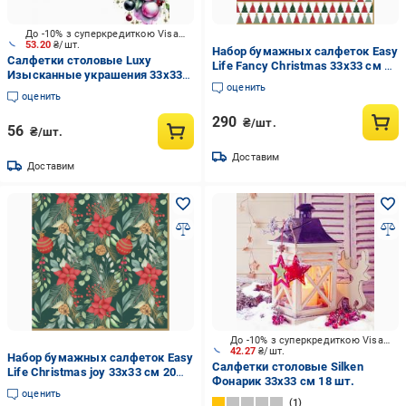
До -10% з суперкредиткою Visa Вигода
53.20
₴/шт.
Набор бумажных салфеток Easy
Салфетки столовые Luxy
Life Fancy Christmas 33х33 см 20
Изысканные украшения 33х33
шт. (111006509)
оценить
см 18 шт.
оценить
290
₴/шт.
56
₴/шт.
Доставим
Доставим
До -10% з суперкредиткою Visa Вигода
42.27
₴/шт.
Набор бумажных салфеток Easy
Салфетки столовые Silken
Life Christmas joy 33х33 см 20
Фонарик 33х33 см 18 шт.
шт. (111006504)
оценить
1