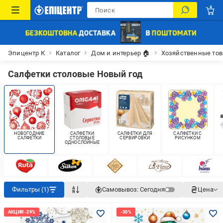
Эпицентр К
Каталог
Дом и интерьер 🏠
Хозяйственные то
Салфетки столовые Новый год
НОВОГОДНИЕ
САЛФЕТКИ
САЛФЕТКИ ДЛЯ
САЛФЕТКИ С
САЛФЕТКИ
СТОЛОВЫЕ
СЕРВИРОВКИ
РИСУНКОМ
ОДНОСЛОЙНЫЕ
Фильтры (1)
Самовывоз:
Сегодня
Цена