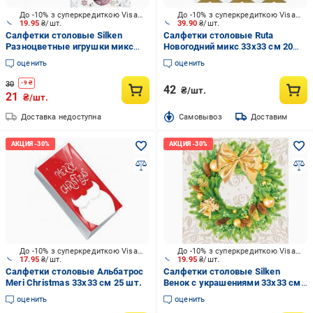
До -10% з суперкредиткою Visa Вигода
До -10% з суперкредиткою Visa Вигода
19.95
₴/шт.
39.90
₴/шт.
Салфетки столовые Silken
Салфетки столовые Ruta
Разноцветные игрушки микс
Новогодний микс 33х33 см 20
33х33 см 12 шт.
шт.
оценить
оценить
30
-
9
₴
42
₴/шт.
21
₴/шт.
Доставка недоступна
Cамовывоз
Доставим
До -10% з суперкредиткою Visa Вигода
До -10% з суперкредиткою Visa Вигода
17.95
₴/шт.
19.95
₴/шт.
Салфетки столовые Альбатрос
Салфетки столовые Silken
Meri Christmas 33х33 см 25 шт.
Венок с украшениями 33х33 см
12 шт.
оценить
оценить