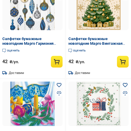
Салфетки бумажные
Салфетки бумажные
новогодние Марго Гармония
новогодние Марго Винтажная
игрушек 18 шт.. (22358318)
елка 18 шт. (22358320)
оценить
оценить
42
42
₴/уп.
₴/уп.
Доставим
Доставим