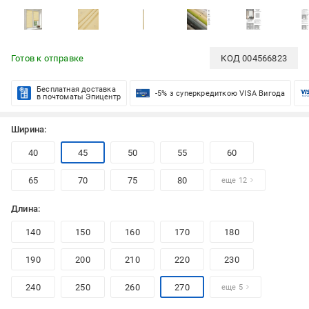
Готов к отправке
КОД
004566823
Бесплатная доставка
-5% з суперкредиткою VISA Вигода
в почтоматы Эпицентр
Ширина:
40
45
50
55
60
65
70
75
80
еще 12
Длина:
140
150
160
170
180
190
200
210
220
230
240
250
260
270
еще 5