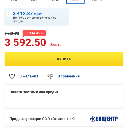
3 412.87
₴/шт.
До -10% з суперкредиткою Visa
Вигода
-
1 934.42
₴
5 526.92
3 592.50
₴/шт.
КУПИТЬ
В желания
В сравнение
Оплата частями или кредит
Продавец товара:
ООО «Эпицентр К»