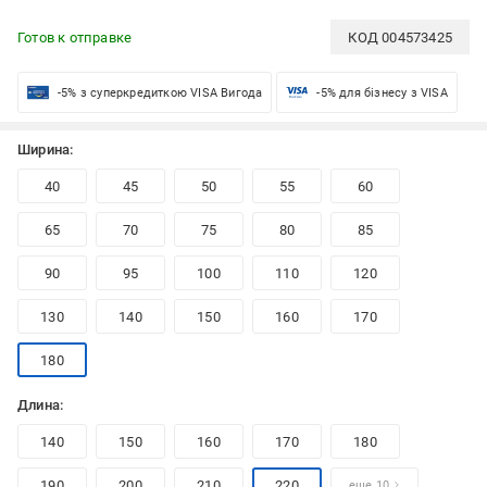
Готов к отправке
КОД
004573425
-5% з суперкредиткою VISA Вигода
-5% для бізнесу з VISA
Ширина:
40
45
50
55
60
65
70
75
80
85
90
95
100
110
120
130
140
150
160
170
180
Длина:
140
150
160
170
180
190
200
210
220
еще 10