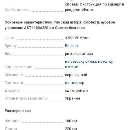
справа. Инструкция по замеру в
Особенности:
разделе «Фото»
Основные характеристики Римская штора Rollotex Шнуровое
упрвление ASTI 180x220 см Светло-бежевая
Цена:
3 592.50 ₴/шт.
Бренд:
Rollotex
Вид:
римская штора
на створку окна
к потолку
Тип крепления:
к стене
Механизм:
веревочный
Тип ткани:
полиэстер
Дизайн:
однотонный
Страна-производитель:
Украина
Размеры и вес
Ширина:
180 см
Длина:
220 см