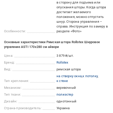
в сторону для подъема или
опускания шторы. Когда штора
достигает желаемого
положения, можно отпустить
шнур. Сторона управления –
справа. Инструкция по замеру в
Особенности:
разделе «Фото»
Основные характеристики Римская штора Rollotex Шнуровое
упрвление ASTI 170x280 см айвори
Цена:
3 879 ₴/шт.
Бренд:
Rollotex
Вид:
римская штора
на створку окна
к потолку
Тип крепления:
к стене
Механизм:
веревочный
Тип ткани:
полиэстер
Дизайн:
однотонный
Страна-производитель:
Украина