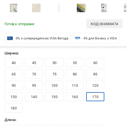
Готов к отправке
КОД
004569474
-5% з суперкредиткою VISA Вигода
-5% для бізнесу з VISA
Ширина:
40
45
50
55
60
65
70
75
80
85
90
95
100
110
120
130
140
150
160
170
180
Длина: