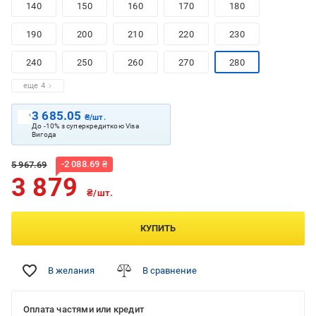
140
150
160
170
180
190
200
210
220
230
240
250
260
270
280
еще 4
3 685.05
₴/шт.
До -10% з суперкредиткою Visa
Вигода
-
2 088.69
₴
5 967.69
3 879
₴/шт.
КУПИТЬ
В желания
В сравнение
Оплата частями или кредит