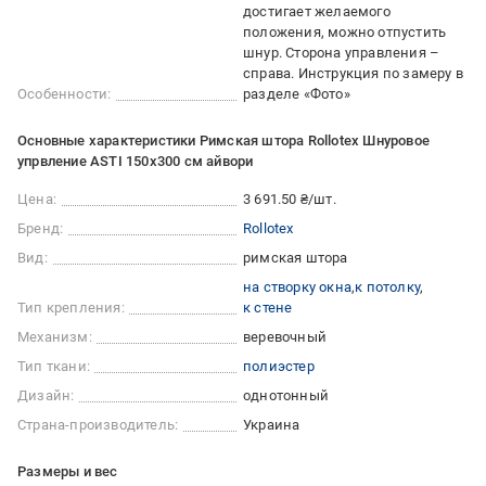
достигает желаемого
положения, можно отпустить
шнур. Сторона управления –
справа. Инструкция по замеру в
Особенности:
разделе «Фото»
Основные характеристики Римская штора Rollotex Шнуровое
упрвление ASTI 150x300 см айвори
Цена:
3 691.50 ₴/шт.
Бренд:
Rollotex
Вид:
римская штора
на створку окна
к потолку
Тип крепления:
к стене
Механизм:
веревочный
Тип ткани:
полиэстер
Дизайн:
однотонный
Страна-производитель:
Украина
Размеры и вес