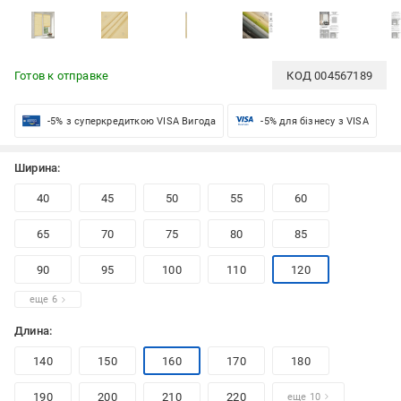
Готов к отправке
КОД
004567189
-5% з суперкредиткою VISA Вигода
-5% для бізнесу з VISA
Ширина:
40
45
50
55
60
65
70
75
80
85
90
95
100
110
120
еще 6
Длина:
140
150
160
170
180
190
200
210
220
еще 10