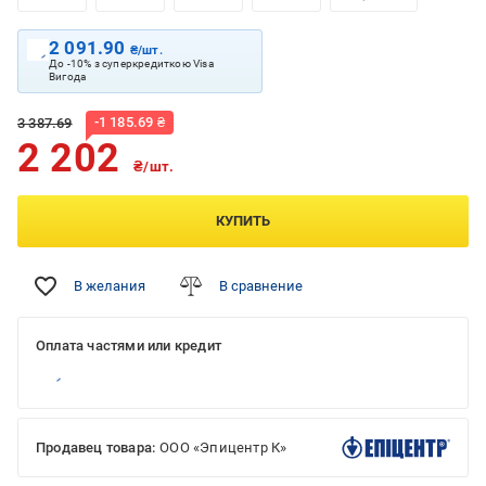
2 091.90
₴/шт.
До -10% з суперкредиткою Visa
Вигода
-
1 185.69
₴
3 387.69
2 202
₴/шт.
КУПИТЬ
В желания
В сравнение
Оплата частями или кредит
Продавец товара:
ООО «Эпицентр К»