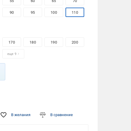
55
60
65
70
90
95
100
110
170
180
190
200
еще 9
В желания
В сравнение