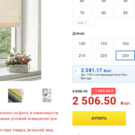
40
45
50
75
80
85
еще 7
Длина:
140
150
160
210
220
230
2 381.17
₴/шт.
До -10% з суперкредиткою Visa
Вигода
-
1 349.65
₴
3 856.15
2 506.50
₴/шт.
енного на фото, в зависимости
КУПИТЬ
 также условий освещения при
ствие товара, внешний вид,