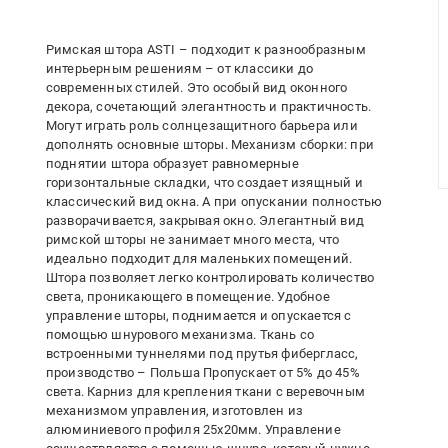
Римская штора ASTI – подходит к разнообразным
интерьерным решениям – от классики до
современных стилей. Это особый вид оконного
декора, сочетающий элегантность и практичность.
Могут играть роль солнцезащитного барьера или
дополнять основные шторы. Механизм сборки: при
поднятии штора образует равномерные
горизонтальные складки, что создает изящный и
классический вид окна. А при опускании полностью
разворачивается, закрывая окно. Элегантный вид
римской шторы не занимает много места, что
идеально подходит для маленьких помещений.
Штора позволяет легко контролировать количество
света, проникающего в помещение. Удобное
управление шторы, поднимается и опускается с
помощью шнурового механизма. Ткань со
встроенными туннелями под прутья фибергласс,
производство – Польша Пропускает от 5% до 45%
света. Карниз для крепления ткани с веревочным
механизмом управления, изготовлен из
алюминиевого профиля 25х20мм. Управление