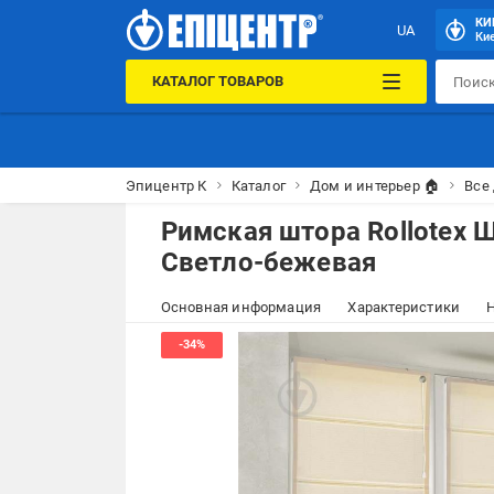
КИ
UA
Кие
КАТАЛОГ ТОВАРОВ
Эпицентр К
Каталог
Дом и интерьер 🏠
Все
Римская штора Rollotex 
Светло-бежевая
Основная информация
Характеристики
Н