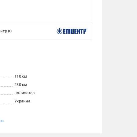
нтр К»
110 см
230 см
полиэстер
Украина
ра