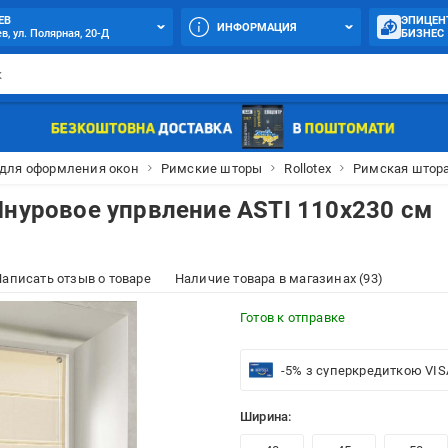
ЕВ
ЭПИЦЕН
ИНФОРМАЦИЯ
в, ул. Полярная, 20-Д
БИЗНЕС
 для оформления окон
Римские шторы
Rollotex
Римская штора
Шнуровое упрвление ASTI 110x230 см
аписать отзыв о товаре
Наличие товара в магазинах (93)
Готов к отправке
-5% з суперкредиткою VIS
Ширина: