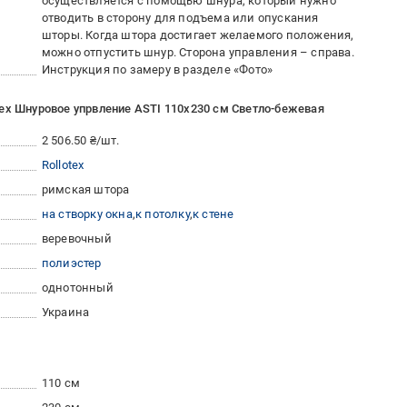
осуществляется с помощью шнура, который нужно
отводить в сторону для подъема или опускания
шторы. Когда штора достигает желаемого положения,
можно отпустить шнур. Сторона управления – справа.
Инструкция по замеру в разделе «Фото»
ex Шнуровое упрвление ASTI 110x230 см Светло-бежевая
2 506.50 ₴/шт.
Rollotex
римская штора
на створку окна
к потолку
к стене
веревочный
полиэстер
однотонный
Украина
110 см