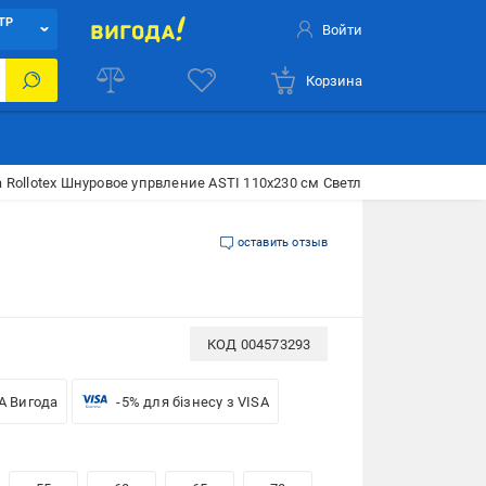
ТР
Войти
Корзина
 Rollotex Шнуровое упрвление ASTI 110x230 см Светло-бежевая
оставить отзыв
КОД
004573293
A Вигода
-5% для бізнесу з VISA