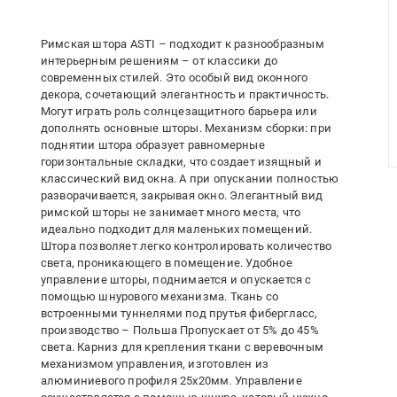
Римская штора ASTI – подходит к разнообразным
интерьерным решениям – от классики до
современных стилей. Это особый вид оконного
декора, сочетающий элегантность и практичность.
Могут играть роль солнцезащитного барьера или
дополнять основные шторы. Механизм сборки: при
поднятии штора образует равномерные
горизонтальные складки, что создает изящный и
классический вид окна. А при опускании полностью
разворачивается, закрывая окно. Элегантный вид
римской шторы не занимает много места, что
идеально подходит для маленьких помещений.
Штора позволяет легко контролировать количество
света, проникающего в помещение. Удобное
управление шторы, поднимается и опускается с
помощью шнурового механизма. Ткань со
встроенными туннелями под прутья фибергласс,
производство – Польша Пропускает от 5% до 45%
света. Карниз для крепления ткани с веревочным
механизмом управления, изготовлен из
алюминиевого профиля 25х20мм. Управление