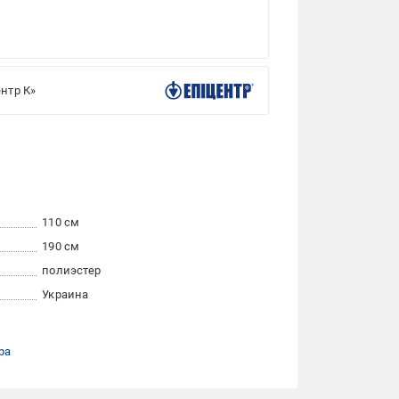
нтр К»
110 см
190 см
полиэстер
Украина
ра