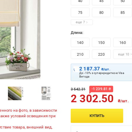
40
45
50
75
80
85
еще 7
Длина:
140
150
160
210
220
еще 10
2 187.37
₴/шт.
До -10% з суперкредиткою Visa
Вигода
-
1 239.81
₴
3 542.31
2 302.50
₴/шт.
енного на фото, в зависимости
КУПИТЬ
 также условий освещения при
ствие товара, внешний вид,