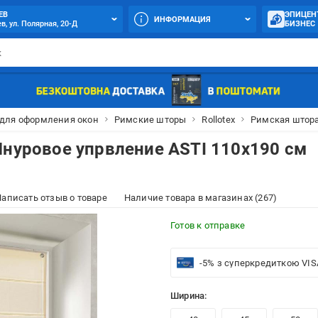
ЕВ
ЭПИЦЕН
ИНФОРМАЦИЯ
в, ул. Полярная, 20-Д
БИЗНЕС
 для оформления окон
Римские шторы
Rollotex
Римская штора
Шнуровое упрвление ASTI 110x190 см
аписать отзыв о товаре
Наличие товара в магазинах (267)
Готов к отправке
-5% з суперкредиткою VIS
Ширина: