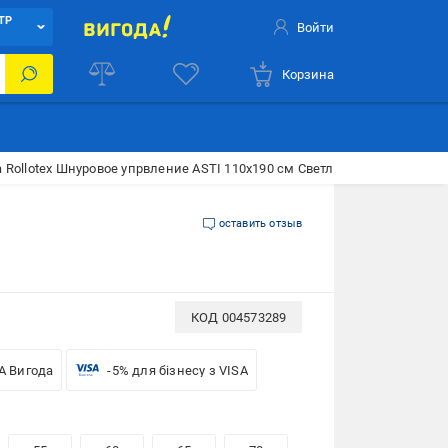
ТР
Войти
Корзина
 Rollotex Шнуровое упрвление ASTI 110x190 см Светло-бежевая
оставить отзыв
КОД
004573289
A Вигода
-5% для бізнесу з VISA