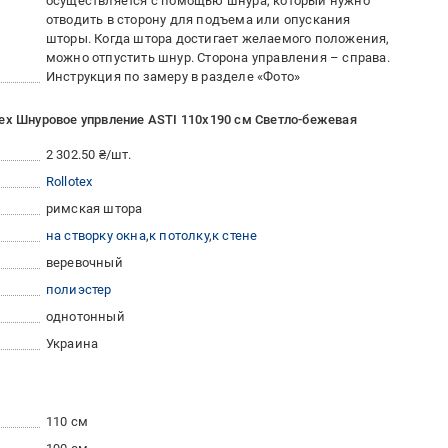
осуществляется с помощью шнура, который нужно
отводить в сторону для подъема или опускания
шторы. Когда штора достигает желаемого положения,
можно отпустить шнур. Сторона управления – справа.
Инструкция по замеру в разделе «Фото»
ex Шнуровое упрвление ASTI 110x190 см Светло-бежевая
2 302.50 ₴/шт.
Rollotex
римская штора
на створку окна
к потолку
к стене
веревочный
полиэстер
однотонный
Украина
110 см