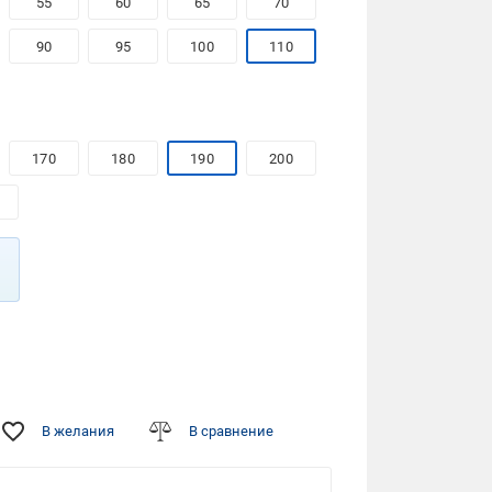
55
60
65
70
90
95
100
110
170
180
190
200
В желания
В сравнение