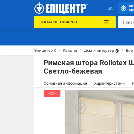
КИ
UA
Кие
КАТАЛОГ ТОВАРОВ
Эпицентр К
Каталог
Дом и интерьер 🏠
Все
Римская штора Rollotex 
Светло-бежевая
Основная информация
Характеристики
Н