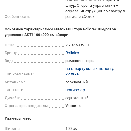
шнур. Сторона управления –
справа. Инструкция по замеру в
Особенности:
разделе «Фото»
Основные характеристики Римская штора Rollotex Шнуровое
упрвление ASTI 100x290 см айвори
Цена:
2 737.50 ₴/шт.
Бренд:
Rollotex
Вид:
римская штора
на створку окна
к потолку
Тип крепления:
к стене
Механизм:
веревочный
Тип ткани:
полиэстер
Дизайн:
однотонный
Страна-производитель:
Украина
Размеры и вес
Ширина:
100 см