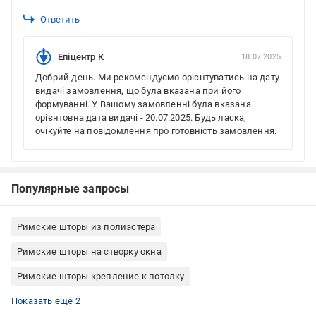
Ответить
Епіцентр К
18.07.2025
Добрий день. Ми рекомендуємо орієнтуватись на дату
видачі замовлення, що була вказана при його
формуванні. У Вашому замовленні була вказана
орієнтовна дата видачі - 20.07.2025. Будь ласка,
очікуйте на повідомлення про готовність замовлення.
Популярные запросы
Римские шторы из полиэстера
Римские шторы на створку окна
Римские шторы крепление к потолку
Римские шторы крепление к стене
Римские шторы Rollotex
Показать ещё 2