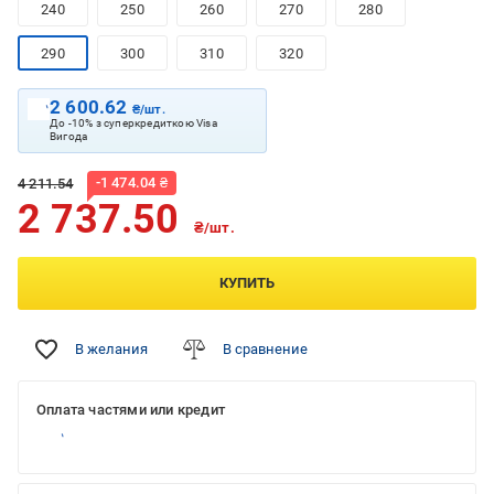
240
250
260
270
280
290
300
310
320
2 600.62
₴/шт.
До -10% з суперкредиткою Visa
Вигода
-
1 474.04
₴
4 211.54
2 737.50
₴/шт.
КУПИТЬ
В желания
В сравнение
Оплата частями или кредит