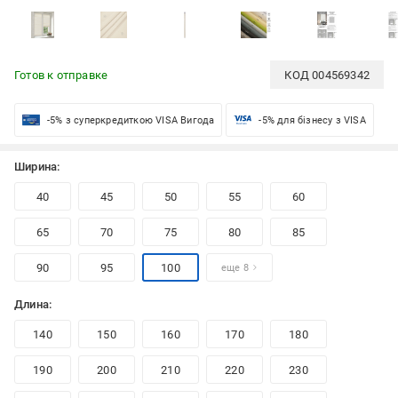
Готов к отправке
КОД
004569342
-5% з суперкредиткою VISA Вигода
-5% для бізнесу з VISA
Ширина:
40
45
50
55
60
65
70
75
80
85
90
95
100
еще 8
Длина:
140
150
160
170
180
190
200
210
220
230