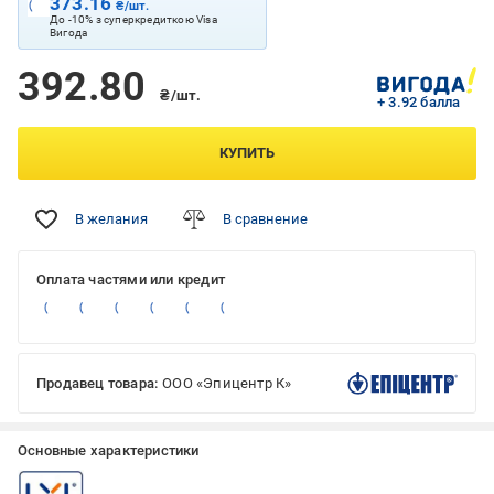
373.16
₴/шт.
До -10% з суперкредиткою Visa
Вигода
392.80
₴/шт.
+ 3.92 балла
КУПИТЬ
В желания
В сравнение
Оплата частями или кредит
Продавец товара:
ООО «Эпицентр К»
Основные характеристики