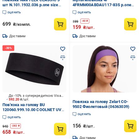
шт N.101.1932.036 р.one size
4FRMM00ABDAU117-83S р.one
черно-белый
size бежевый
оценить
оценить
199
-
40
₴
699
₴/компл.
159
₴/шт.
Доставим
Доставим
До -10% з суперкредиткою Visa Вигода
592.20
₴/шт.
Повязка на голову Zelart CO-
Пов'язка на голову BU
9502 Фиолетовый (06363039)
120060.999.10.00 COOLNET UV+
оценить
SLIM HEADBAND Buff SS22
оценить
156
₴/шт.
940
-
282
₴
658
₴/шт.
Доставим