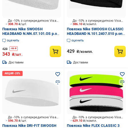
До -10% з суперкредиткою Visa Вигода
До -10% з суперкредиткою Visa Вигода
308.70
₴/шт.
386.10
₴/компл.
Повязка Nike SWOOSH
Повязка Nike SWOOSH CLASSIC
HEADBAND N.NN.07.101.OS р.one
HEADBAND N.101.2407.010 р.one
size белый
size черный
оценить
оценить
429
-
86
₴
429
₴/компл.
343
₴/шт.
Доставим
Доставим
До -10% з суперкредиткою Visa Вигода
До -10% з суперкредиткою Visa Вигода
596.70
₴/шт.
629.10
₴/компл.
Повязка Nike DRI-FIT SWOOSH
Повязка Nike FLEX CLASSIC 3