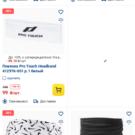
До -10% з суперкредиткою Visa Вигода
89.10
₴/шт.
Повязка Pro Touch Headband
412976-001 р.1 белый
оценить
199
-
100
₴
99
₴/шт.
Cамовывоз
Доставим