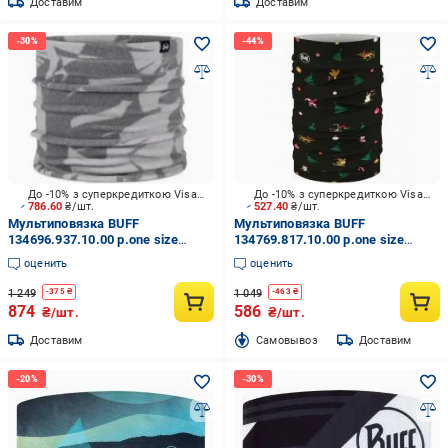
Доставим
Доставим
До -10% з суперкредиткою Visa Вигода
До -10% з суперкредиткою Visa Вигода
786.60
₴/шт.
527.40
₴/шт.
Мультиповязка BUFF
Мультиповязка BUFF
134696.937.10.00 р.one size
134769.817.10.00 р.one size
серый
черный
оценить
оценить
1 249
1 049
-
375
₴
-
463
₴
874
586
₴/шт.
₴/шт.
Доставим
Cамовывоз
Доставим