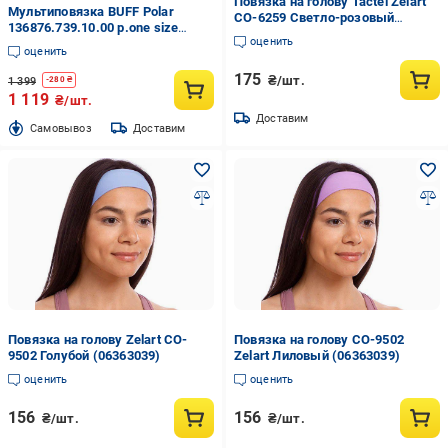
Повязка на голову Tactel Zelart
Мультиповязка BUFF Polar
CO-6259 Светло-розовый
136876.739.10.00 р.one size
(DR002130)
оценить
голубой
оценить
175
₴/шт.
1 399
-
280
₴
1 119
₴/шт.
Доставим
Cамовывоз
Доставим
Повязка на голову Zelart CO-
Повязка на голову CO-9502
9502 Голубой (06363039)
Zelart Лиловый (06363039)
оценить
оценить
156
156
₴/шт.
₴/шт.