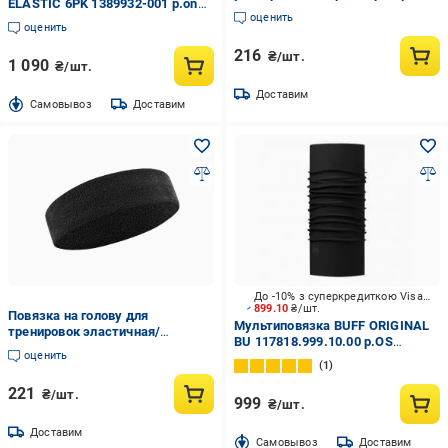
ELASTIC 6PK 1389932-001 р.one
(R9688)
оценить
size разноцветный
оценить
216
₴/шт.
1 090
₴/шт.
Доставим
Cамовывоз
Доставим
До -10% з суперкредиткою Visa Вигода
899.10
₴/шт.
Повязка на голову для
Мультиповязка BUFF ORIGINAL
тренировок эластичная/
BU 117818.999.10.00 р.OS
быстросохнущая Черный
оценить
черный
(U9688)
1
221
₴/шт.
999
₴/шт.
Доставим
Cамовывоз
Доставим