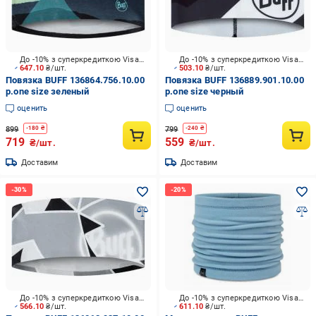
До -10% з суперкредиткою Visa Вигода
До -10% з суперкредиткою Visa Вигода
647.10
₴/шт.
503.10
₴/шт.
Повязка BUFF 136864.756.10.00
Повязка BUFF 136889.901.10.00
р.one size зеленый
р.one size черный
оценить
оценить
899
799
-
180
₴
-
240
₴
719
559
₴/шт.
₴/шт.
Доставим
Доставим
До -10% з суперкредиткою Visa Вигода
До -10% з суперкредиткою Visa Вигода
566.10
₴/шт.
611.10
₴/шт.