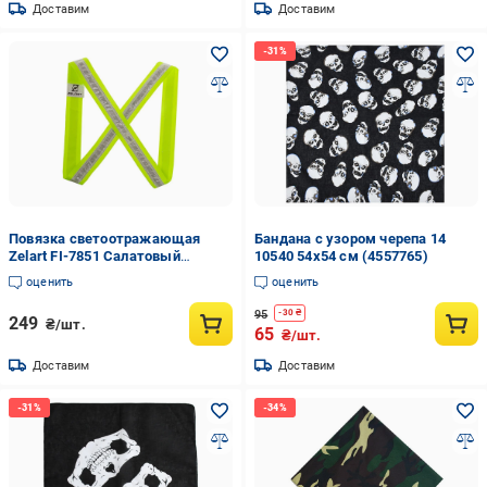
Доставим
Доставим
Повязка светоотражающая
Бандана с узором черепа 14
Zelart FI-7851 Салатовый
10540 54х54 см (4557765)
(60363170)
оценить
оценить
95
-
30
₴
249
₴/шт.
65
₴/шт.
Доставим
Доставим