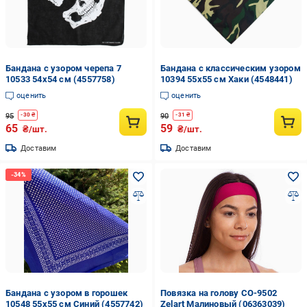
Бандана с узором черепа 7
Бандана с классическим узором
10533 54х54 см (4557758)
10394 55х55 см Хаки (4548441)
оценить
оценить
95
90
-
30
₴
-
31
₴
65
59
₴/шт.
₴/шт.
Доставим
Доставим
Бандана с узором в горошек
Повязка на голову CO-9502
10548 55х55 см Синий (4557742)
Zelart Малиновый (06363039)