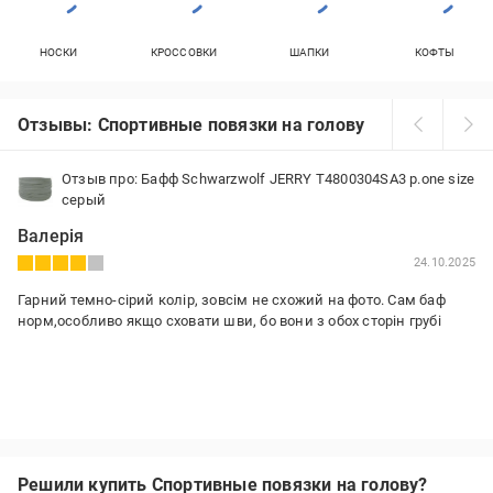
НОСКИ
КРОССОВКИ
ШАПКИ
КОФТЫ
Отзывы: Спортивные повязки на голову
Отзыв про: Бафф Schwarzwolf JERRY T4800304SA3 р.one size
серый
Валерія
24.10.2025
Гарний темно-сірий колір, зовсім не схожий на фото. Сам баф
норм,особливо якщо сховати шви, бо вони з обох сторін грубі
Решили купить Спортивные повязки на голову?