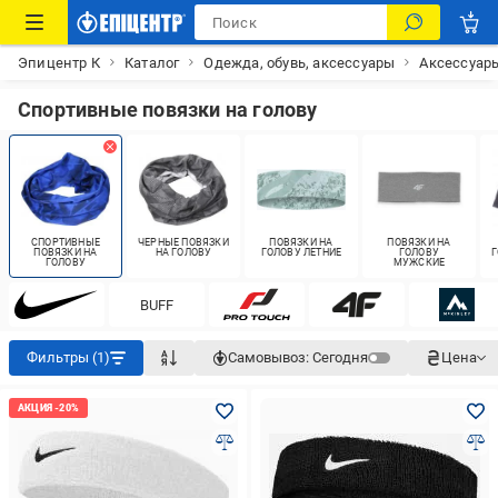
Эпицентр К
Каталог
Одежда, обувь, аксессуары
Аксессуар
Спортивные повязки на голову
СПОРТИВНЫЕ
ЧЕРНЫЕ ПОВЯЗКИ
ПОВЯЗКИ НА
ПОВЯЗКИ НА
ПОВЯЗКИ НА
НА ГОЛОВУ
ГОЛОВУ ЛЕТНИЕ
ГОЛОВУ
Г
ГОЛОВУ
МУЖСКИЕ
BUFF
Фильтры (1)
Самовывоз:
Сегодня
Цена