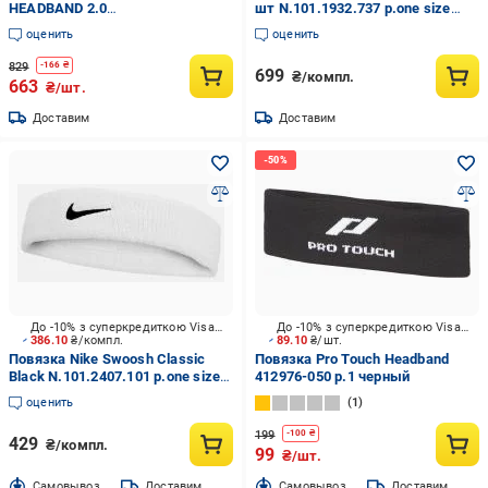
HEADBAND 2.0
шт N.101.1932.737 р.one size
N.100.3447.197.OS р.one size
разноцветный
оценить
оценить
белый
829
-
166
₴
699
₴/компл.
663
₴/шт.
Доставим
Доставим
До -10% з суперкредиткою Visa Вигода
До -10% з суперкредиткою Visa Вигода
386.10
₴/компл.
89.10
₴/шт.
Повязка Nike Swoosh Classic
Повязка Pro Touch Headband
Black N.101.2407.101 р.one size
412976-050 р.1 черный
белый
оценить
1
199
-
100
₴
429
₴/компл.
99
₴/шт.
Cамовывоз
Доставим
Cамовывоз
Доставим