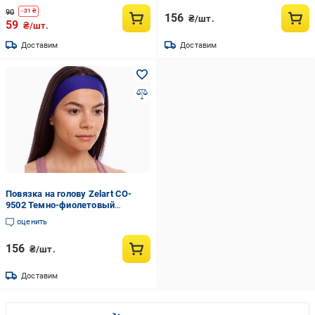
90
-
31
₴
156
₴/шт.
59
₴/шт.
Доставим
Доставим
Повязка на голову Zelart CO-
9502 Темно-фиолетовый
(06363039)
оценить
156
₴/шт.
Доставим