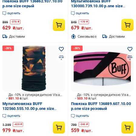
Повязка BUFF 136862.937.10.00
Мультиповязка BUFF
р.one size серый
130000.739.10.00 р.one size
бирюзовый
оценить
оценить
899
849
-
270
₴
-
170
₴
629
679
₴/шт.
₴/шт.
Доставим
Cамовывоз
Доставим
До -10% з суперкредиткою Visa Вигода
До -10% з суперкредиткою Visa Вигода
881.10
₴/шт.
503.10
₴/шт.
Мультиповязка BUFF
Повязка BUFF 136889.607.10.00
132560.555.10.00 р.one size
р.one size розовый
разноцветный
оценить
оценить
1 399
799
-
420
₴
-
240
₴
979
559
₴/шт.
₴/шт.