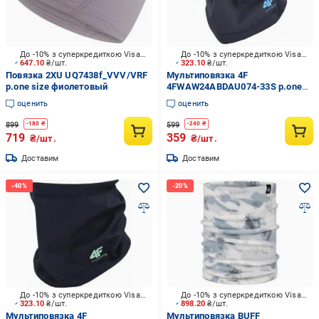
До -10% з суперкредиткою Visa Вигода
До -10% з суперкредиткою Visa Вигода
647.10
₴/шт.
323.10
₴/шт.
Повязка 2XU UQ7438f_VVV/VRF
Мультиповязка 4F
р.one size фиолетовый
4FWAW24ABDAU074-33S р.one
size синий
оценить
оценить
899
599
-
180
₴
-
240
₴
719
359
₴/шт.
₴/шт.
Доставим
Доставим
До -10% з суперкредиткою Visa Вигода
До -10% з суперкредиткою Visa Вигода
323.10
₴/шт.
898.20
₴/шт.
Мультиповязка 4F
Мультиповязка BUFF