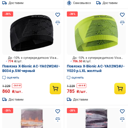
Доставим
Cамовывоз
Доставим
До -10% з суперкредиткою Visa Вигода
До -10% з суперкредиткою Visa Вигода
774
₴/шт.
706.50
₴/шт.
Повязка X-Bionic AC-YA02W24U-
Повязка X-Bionic AC-YA02W24U-
B034 р.SM черный
Y020 р.LXL желтый
оценить
оценить
1 229
1 229
-
369
₴
-
444
₴
860
785
₴/шт.
₴/шт.
Доставим
Доставим