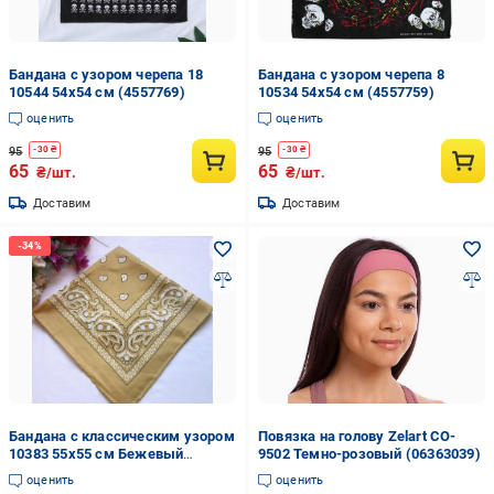
Бандана с узором черепа 18
Бандана с узором черепа 8
10544 54х54 см (4557769)
10534 54х54 см (4557759)
оценить
оценить
95
95
-
30
₴
-
30
₴
65
65
₴/шт.
₴/шт.
Доставим
Доставим
Бандана с классическим узором
Повязка на голову Zelart CO-
10383 55х55 см Бежевый
9502 Темно-розовый (06363039)
(4548430)
оценить
оценить