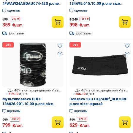
4FWAW24ABDAU074-42S р.one
134695.015.10.00 р.one size
size синий
серый
оценить
оценить
599
1 249
-
240
₴
-
251
₴
359
998
₴/шт.
₴/шт.
Доставим
Доставим
До -10% з суперкредиткою Visa Вигода
До -10% з суперкредиткою Visa Вигода
719.10
₴/шт.
566.10
₴/шт.
Мультиповязка BUFF
Повязка 2XU UQ7438f_BLK/SRF
136826.901.10.00 р.one size
р.one size черный
черный
оценить
оценить
999
899
-
200
₴
-
270
₴
799
629
₴/шт.
₴/шт.