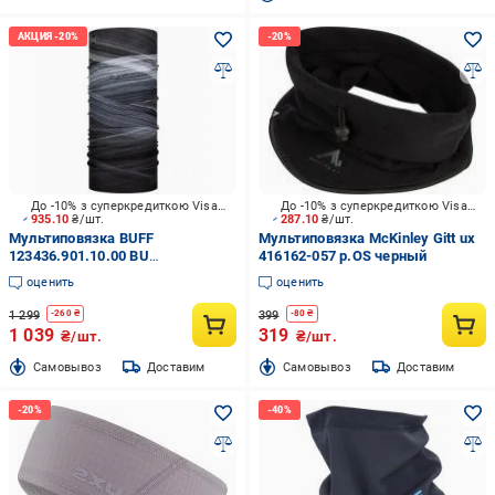
До -10% з суперкредиткою Visa Вигода
До -10% з суперкредиткою Visa Вигода
935.10
₴/шт.
287.10
₴/шт.
Мультиповязка BUFF
Мультиповязка McKinley Gitt ux
123436.901.10.00 BU
416162-057 р.OS черный
MFMIORIGSTD р.OS
оценить
оценить
разноцветный
1 299
399
-
260
₴
-
80
₴
1 039
319
₴/шт.
₴/шт.
Cамовывоз
Доставим
Cамовывоз
Доставим