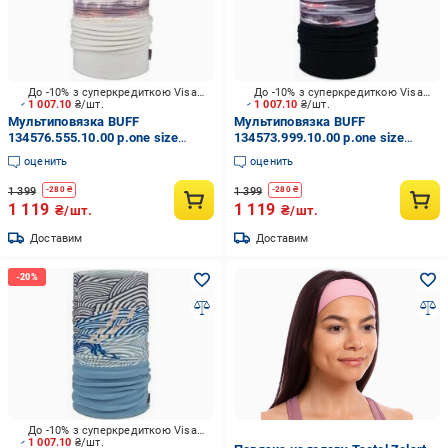
До -10% з суперкредиткою Visa Вигода
До -10% з суперкредиткою Visa Вигода
1 007.10
₴/шт.
1 007.10
₴/шт.
Мультиповязка BUFF
Мультиповязка BUFF
134576.555.10.00 р.one size
134573.999.10.00 р.one size
разноцветный
разноцветный
оценить
оценить
1 399
1 399
-
280
₴
-
280
₴
1 119
1 119
₴/шт.
₴/шт.
Доставим
Доставим
До -10% з суперкредиткою Visa Вигода
1 007.10
₴/шт.