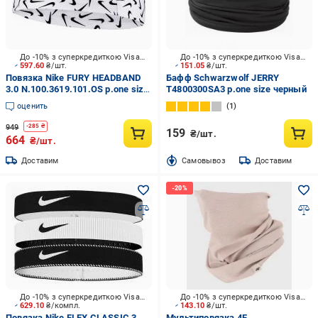
До -10% з суперкредиткою Visa Вигода
До -10% з суперкредиткою Visa Вигода
597.60
₴/шт.
151.05
₴/шт.
Повязка Nike FURY HEADBAND
Бафф Schwarzwolf JERRY
3.0 N.100.3619.101.OS р.one size
T4800300SA3 р.one size черный
черный
оценить
1
949
-
285
₴
159
₴/шт.
664
₴/шт.
Доставим
Cамовывоз
Доставим
До -10% з суперкредиткою Visa Вигода
До -10% з суперкредиткою Visa Вигода
629.10
₴/компл.
143.10
₴/шт.
Повязка Nike FLEX CLASSIC 3
Мультиповязка 4F