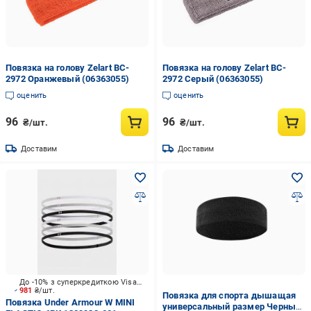
Повязка на голову Zelart BC-
Повязка на голову Zelart BC-
2972 Оранжевый (06363055)
2972 Серый (06363055)
оценить
оценить
96
96
₴/шт.
₴/шт.
Доставим
Доставим
До -10% з суперкредиткою Visa Вигода
981
₴/шт.
Повязка для спорта дышащая
Повязка Under Armour W MINI
универсальный размер Черный