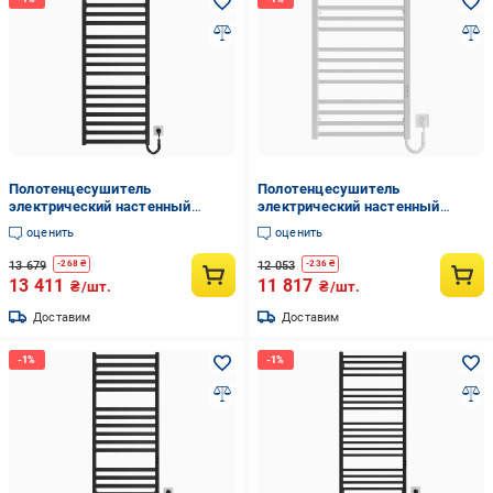
Полотенцесушитель
Полотенцесушитель
электрический настенный
электрический настенный
HYGGE FAMILY Oxford
HYGGE FAMILY London
оценить
оценить
1170х530х80 мм Черный
770х530х80 мм Белый
(35111414)
(35111420)
13 679
12 053
-
268
₴
-
236
₴
13 411
11 817
₴/шт.
₴/шт.
Доставим
Доставим