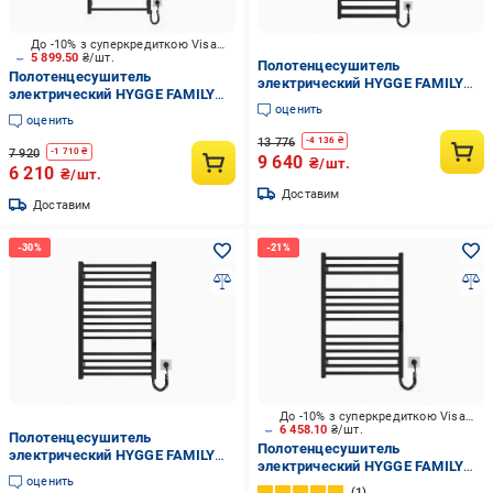
До -10% з суперкредиткою Visa Вигода
5 899.50
₴/шт.
Полотенцесушитель
Полотенцесушитель
электрический HYGGE FAMILY
электрический HYGGE FAMILY
HF Oxford TR K 1170х530 мм
оценить
Leeds 1170x530 черный мат
Черный матовый
оценить
(6.1.0203.06.BM)
13 776
-
4 136
₴
7 920
-
1 710
₴
9 640
₴/шт.
6 210
₴/шт.
Доставим
Доставим
До -10% з суперкредиткою Visa Вигода
6 458.10
₴/шт.
Полотенцесушитель
Полотенцесушитель
электрический HYGGE FAMILY
электрический HYGGE FAMILY
HF Derby TR K 770х530 мм
оценить
Greenwich 770х530 черный мат
Черный матовый
1