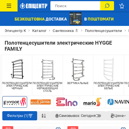
Эпицентр К
Каталог
Сантехника 🚿
Полотенцесушители
Полотенцесушители электрические HYGGE
FAMILY
ПОЛОТЕНЦЕСУШИТЕЛИ
ПОЛОТЕНЦЕСУШИТЕЛИ
ВЕРТИКАЛЬНЫЕ
ПОЛОТЕНЦЕСУШИТЕЛИ
ПО
ЭЛЕКТРИЧЕСКИЕ
ЭЛЕКТРИЧЕСКИЕ
ЭЛЕКТРИЧЕСКИЕ
ЧЕРНЫЙ
НЕРЖАВЕЮЩАЯ
БЕЛЫЕ
СТАЛЬ
Фильтры (1)
Самовывоз:
Сегодня
Цена