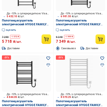
До -10% з суперкредиткою Visa Вигода
До -10% з суперкредиткою Visa Вигода
5 432.10
₴/шт.
6 981.55
₴/шт.
Полотенцесушитель
Полотенцесушитель
электрический HYGGE FAMILY
электрический HYGGE FAMILY
Leeds 970x530 черный мат
Derby 770х530 черный матовый
оценить
оценить
7 290
9 348
-
1 572
₴
-
1 999
₴
5 718
7 349
₴/шт.
₴/шт.
Доставим
Cамовывоз
Доставим
До -10% з суперкредиткою Visa Вигода
До -10% з суперкредиткою Visa Вигода
4 844.05
₴/шт.
8 070.25
₴/шт.
Полотенцесушитель
Полотенцесушитель
электрический HYGGE FAMILY
электрический HYGGE FAMILY