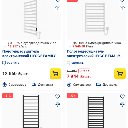
До -10% з суперкредиткою Visa Вигода
До -10% з суперкредиткою Visa Вигода
12 217
₴/шт.
7 546.80
₴/шт.
Полотенцесушитель
Полотенцесушитель
электрический HYGGE FAMILY
электрический HYGGE FAMILY
Chester 1170x530 белый мат
York 770х530 белый мат
оценить
оценить
10 127
-
2 183
₴
12 860
₴/шт.
7 944
₴/шт.
Cамовывоз
Доставим
Cамовывоз
Доставим