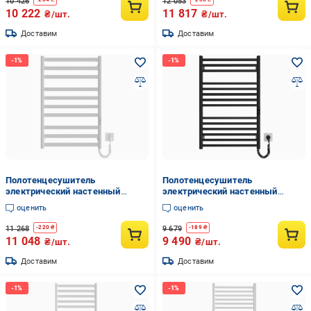
10 426
12 053
10 222
11 817
₴/шт.
₴/шт.
Доставим
Доставим
Полотенцесушитель
Полотенцесушитель
электрический настенный
электрический настенный
HYGGE FAMILY York 770х530х80
HYGGE FAMILY Greenwich
оценить
оценить
мм Белый (35111460)
770х530х80 мм Черный
(35111348)
11 268
9 679
-
220
₴
-
189
₴
11 048
9 490
₴/шт.
₴/шт.
Доставим
Доставим