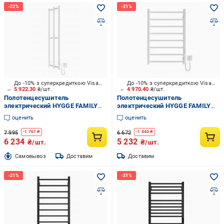
До -10% з суперкредиткою Visa Вигода
До -10% з суперкредиткою Visa Вигода
5 922.30
₴/шт.
4 970.40
₴/шт.
Полотенцесушитель
Полотенцесушитель
электрический HYGGE FAMILY
электрический HYGGE FAMILY
Slim 1170х250 бeлый мат
Leeds 770x530 белый мат
оценить
оценить
7 995
6 672
-
1 761
₴
-
1 440
₴
6 234
5 232
₴/шт.
₴/шт.
Cамовывоз
Доставим
Доставим