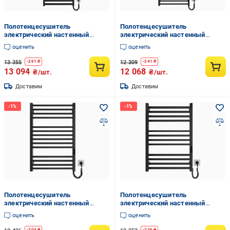
Полотенцесушитель
Полотенцесушитель
электрический настенный
электрический настенный
HYGGE FAMILY York 1170х530х80
HYGGE FAMILY Greenwich
оценить
оценить
мм Черный (35111413)
1170х530х80 мм Черный
(35111380)
13 355
12 309
-
261
₴
-
241
₴
13 094
12 068
₴/шт.
₴/шт.
Доставим
Доставим
Полотенцесушитель
Полотенцесушитель
электрический настенный
электрический настенный
HYGGE FAMILY Derby 770х530х80
HYGGE FAMILY London
оценить
оценить
мм Черный (35111387)
770х530х80 мм Черный
(35111480)
-
204
₴
-
236
₴