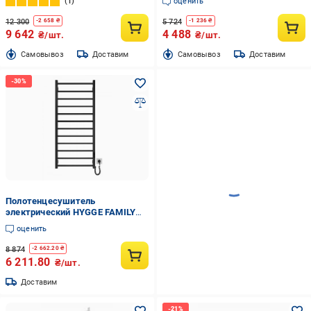
1
оценить
12 300
5 724
-
2 658
₴
-
1 236
₴
9 642
4 488
₴/шт.
₴/шт.
Cамовывоз
Доставим
Cамовывоз
Доставим
Полотенцесушитель
электрический HYGGE FAMILY
Leeds 1170x530 мм Черный
оценить
матовый (6.1.0805.06.BM)
8 874
-
2 662.20
₴
6 211.80
₴/шт.
Доставим