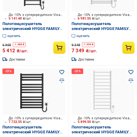
До -10% з суперкредиткою Visa Вигода
До -10% з суперкредиткою Visa Вигода
5 141.40
₴/шт.
6 981.55
₴/шт.
Полотенцесушитель
Полотенцесушитель
электрический HYGGE FAMILY
электрический HYGGE FAMILY
Leeds 970x430 черный мат
Derby 770х530 белый матовый
оценить
оценить
6 900
9 348
-
1 488
₴
-
1 999
₴
5 412
7 349
₴/шт.
₴/шт.
Доставим
Доставим
До -10% з суперкредиткою Visa Вигода
До -10% з суперкредиткою Visa Вигода
7 722.55
₴/шт.
5 899.50
₴/шт.
Полотенцесушитель
Полотенцесушитель
электрический HYGGE FAMILY
электрический HYGGE FAMILY
Oxford 770х530 черный мат
Leeds 1170x530 белый мат