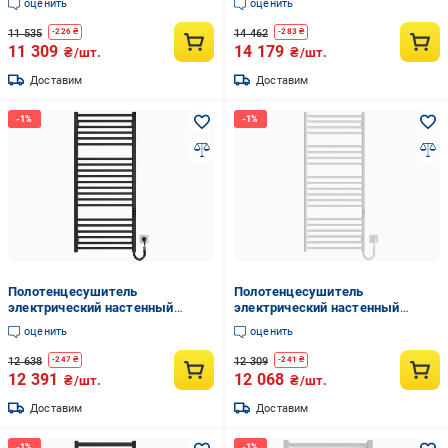
оценить
оценить
770х530х80 мм Белый
1170х530х80 мм Черный
(35111458)
(35111437)
11 535
14 462
-
226
₴
-
283
₴
11 309
14 179
₴/шт.
₴/шт.
Доставим
Доставим
Полотенцесушитель
Полотенцесушитель
электрический настенный
электрический настенный
HYGGE FAMILY Derby
HYGGE FAMILY Greenwich
оценить
оценить
1170х530х80 мм Черный
1170х530х80 мм Белый
(35111440)
(35111417)
12 638
12 309
-
247
₴
-
241
₴
12 391
12 068
₴/шт.
₴/шт.
Доставим
Доставим