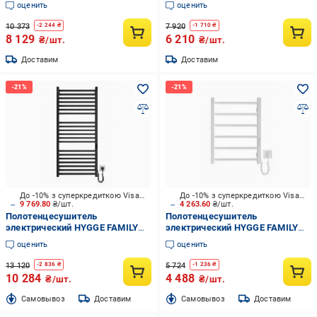
оценить
оценить
10 373
7 920
-
2 244
₴
-
1 710
₴
8 129
6 210
₴/шт.
₴/шт.
Доставим
Доставим
До -10% з суперкредиткою Visa Вигода
До -10% з суперкредиткою Visa Вигода
9 769.80
₴/шт.
4 263.60
₴/шт.
Полотенцесушитель
Полотенцесушитель
электрический HYGGE FAMILY
электрический HYGGE FAMILY
London 1170х530 черный мат
Leeds 570x430 бeлый мат
оценить
оценить
13 120
5 724
-
2 836
₴
-
1 236
₴
10 284
4 488
₴/шт.
₴/шт.
Cамовывоз
Доставим
Cамовывоз
Доставим