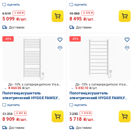
Greenwich 570x430 черный
London 770х530 белый мат
оценить
оценить
матовый
6 519
10 865
-
1 420
₴
-
2 370
₴
5 099
8 495
₴/шт.
₴/шт.
Доставим
Доставим
До -10% з суперкредиткою Visa Вигода
До -10% з суперкредиткою Visa Вигода
8 463.55
₴/шт.
5 432.10
₴/шт.
Полотенцесушитель
Полотенцесушитель
электрический HYGGE FAMILY
электрический HYGGE FAMILY
Derby 1170х530 белый матовый
Leeds 970x530 белый мат
оценить
оценить
11 316
7 290
-
2 407
₴
-
1 572
₴
8 909
5 718
₴/шт.
₴/шт.
Доставим
Доставим