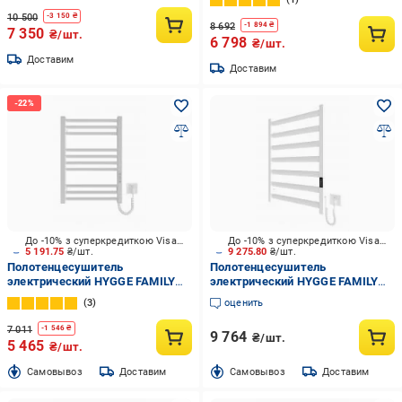
(6.1.0402.06.BM)
10 500
-
3 150
₴
8 692
-
1 894
₴
7 350
₴/шт.
6 798
₴/шт.
Доставим
Доставим
До -10% з суперкредиткою Visa Вигода
До -10% з суперкредиткою Visa Вигода
5 191.75
₴/шт.
9 275.80
₴/шт.
Полотенцесушитель
Полотенцесушитель
электрический HYGGE FAMILY
электрический HYGGE FAMILY
Derby 570х430 белый матовый
Chester 770x530 белый мат
3
оценить
7 011
-
1 546
₴
9 764
₴/шт.
5 465
₴/шт.
Cамовывоз
Доставим
Cамовывоз
Доставим