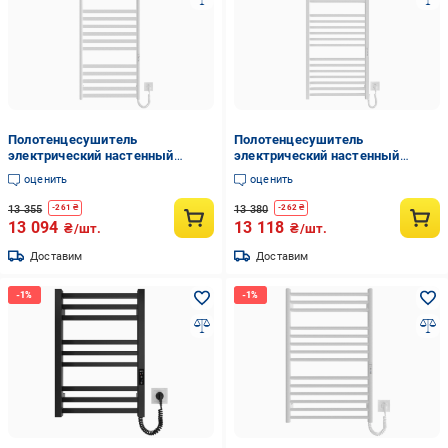
Полотенцесушитель
Полотенцесушитель
электрический настенный
электрический настенный
HYGGE FAMILY York 1170х530х80
HYGGE FAMILY London
оценить
оценить
мм Белый (35111349)
1170х530х80 мм Белый
(35111379)
13 355
13 380
-
261
₴
-
262
₴
13 094
13 118
₴/шт.
₴/шт.
Доставим
Доставим