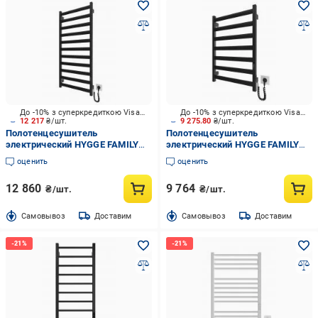
До -10% з суперкредиткою Visa Вигода
До -10% з суперкредиткою Visa Вигода
12 217
₴/шт.
9 275.80
₴/шт.
Полотенцесушитель
Полотенцесушитель
электрический HYGGE FAMILY
электрический HYGGE FAMILY
Chester 1170x530 черный мат
Chester 770x530 черный мат
оценить
оценить
12 860
9 764
₴/шт.
₴/шт.
Cамовывоз
Доставим
Cамовывоз
Доставим