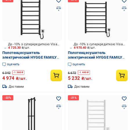
До -10% з суперкредиткою Visa Вигода
До -10% з суперкредиткою Visa Вигода
4 725.30
₴/шт.
4 970.40
₴/шт.
Полотенцесушитель
Полотенцесушитель
электрический HYGGE FAMILY
электрический HYGGE FAMILY
Leeds 770x430 черный мат
Leeds 770x530 черный мат
оценить
оценить
6 342
6 672
-
1 368
₴
-
1 440
₴
4 974
5 232
₴/шт.
₴/шт.
Доставим
Доставим