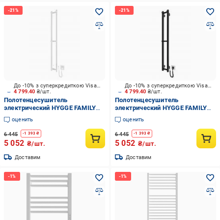
До -10% з суперкредиткою Visa Вигода
До -10% з суперкредиткою Visa Вигода
4 799.40
₴/шт.
4 799.40
₴/шт.
Полотенцесушитель
Полотенцесушитель
электрический HYGGE FAMILY
электрический HYGGE FAMILY
Slim 1170х140 белый мат
Slim 1170х140 черный мат
оценить
оценить
6 445
6 445
-
1 393
₴
-
1 393
₴
5 052
5 052
₴/шт.
₴/шт.
Доставим
Доставим