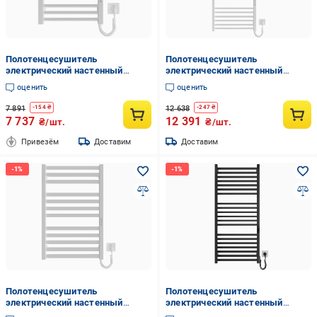
Полотенцесушитель
Полотенцесушитель
электрический настенный
электрический настенный
HYGGE FAMILY Derby 570х430х80
HYGGE FAMILY Derby
оценить
оценить
мм Белый (35111475)
1170х530х80 мм Белый
(35111453)
7 891
12 638
-
154
₴
-
247
₴
7 737
12 391
₴/шт.
₴/шт.
Привезём
Доставим
Доставим
Полотенцесушитель
Полотенцесушитель
электрический настенный
электрический настенный
HYGGE FAMILY Oxford
HYGGE FAMILY London