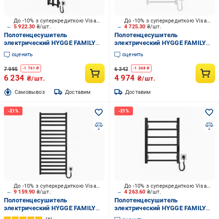
До -10% з суперкредиткою Visa Вигода
До -10% з суперкредиткою Visa Вигода
5 922.30
₴/шт.
4 725.30
₴/шт.
Полотенцесушитель
Полотенцесушитель
электрический HYGGE FAMILY
электрический HYGGE FAMILY
Slim 1170х250 черный мат
Leeds 770x430 белый мат
оценить
оценить
7 995
6 342
-
1 761
₴
-
1 368
₴
6 234
4 974
₴/шт.
₴/шт.
Cамовывоз
Доставим
Доставим
До -10% з суперкредиткою Visa Вигода
До -10% з суперкредиткою Visa Вигода
9 159.90
₴/шт.
4 263.60
₴/шт.
Полотенцесушитель
Полотенцесушитель
электрический HYGGE FAMILY
электрический HYGGE FAMILY
Oxford 1170х530 черный мат
Leeds 570x430 черный мат