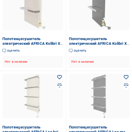
Полотенцесушитель
Полотенцесушитель
электрический AFRICA Kolibri X2
электрический AFRICA Kolibri X2
beige 250 Вт. керамический с
grafit 250 Вт. керамический с
оценить
оценить
программатором
программатором
Нет в наличии
Нет в наличии
Полотенцесушитель
Полотенцесушитель
электрический AFRICA Leo beige
электрический AFRICA Leo grafit