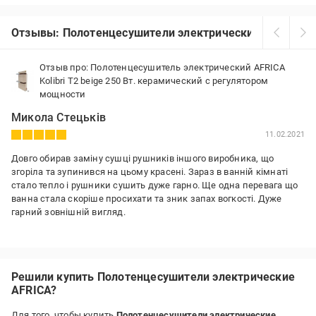
Отзывы: Полотенцесушители электрические AFRICA
Отзыв про: Полотенцесушитель электрический AFRICA
Kolibri T2 beige 250 Вт. керамический с регулятором
мощности
Микола Стецьків
11.02.2021
Довго обирав заміну сушці рушників іншого виробника, що
згоріла та зупинився на цьому красені. Зараз в ванній кімнаті
стало тепло і рушники сушить дуже гарно. Ще одна перевага що
ванна стала скоріше просихати та зник запах вогкості. Дуже
гарний зовнішній вигляд.
Преимущества:
дуже гарний зовні гріє ванну кімнату зникла вогкість 5 років
гарантія не журчить
Решили купить Полотенцесушители электрические
Недостатки:
AFRICA?
немає
Для того, чтобы купить
Полотенцесушители электрические