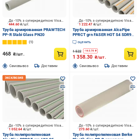
До -10% з суперкредиткою Visa Вигода
До -10% з суперкредиткою Visa Вигода
444.60
₴/шт.
1 222.47
₴/шт.
Труба армированная PRAWTECH
Труба армированная AlcaPipe
PP-R Stabi Glass PN20
PPRCT grn FASER HOT S4 SDR9
32x3,6 4m
1
оценить
1 522
-
163.70
₴
468
₴/шт.
1 358.30
₴/шт.
Cамовывоз
Доставим
Cамовывоз
Доставим
До -10% з суперкредиткою Visa Вигода
До -10% з суперкредиткою Visa Вигода
1 052.64
₴/шт.
273.60
₴/шт.
Труба полипропиленовая
Труба полипропиленовая Berke