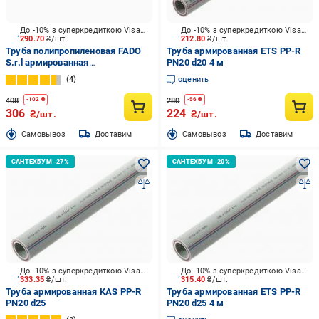
До -10% з суперкредиткою Visa Вигода
До -10% з суперкредиткою Visa Вигода
290.70
₴/шт.
212.80
₴/шт.
Труба полипропиленовая FADO
Труба армированная ETS PP-R
S.r.l армированная
PN20 d20 4 м
стекловолокном (PPR-FB-PPR)
4
оценить
PN-20 20х3,4 4м
408
280
-
102
₴
-
56
₴
306
224
₴/шт.
₴/шт.
Cамовывоз
Доставим
Cамовывоз
Доставим
До -10% з суперкредиткою Visa Вигода
До -10% з суперкредиткою Visa Вигода
333.35
₴/шт.
315.40
₴/шт.
Труба армированная KAS PP-R
Труба армированная ETS PP-R
PN20 d25
PN20 d25 4 м