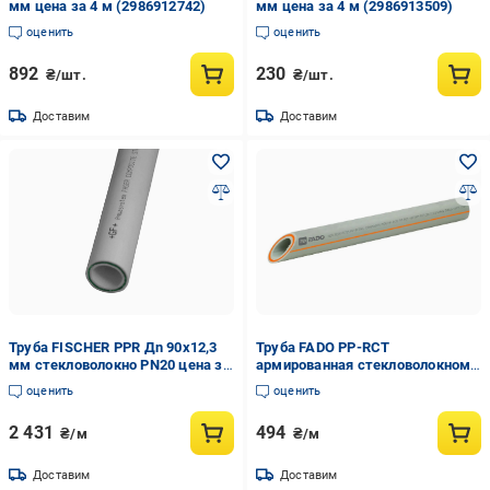
мм цена за 4 м (2986912742)
мм цена за 4 м (2986913509)
оценить
оценить
892
230
₴/шт.
₴/шт.
Доставим
Доставим
Труба FISCHER PPR Дn 90х12,3
Труба FADO PP-RCT
мм стекловолокно PN20 цена за
армированная стекловолокном
1 м (4201009000821)
PN-25 40х6,7 мм цена за 1 м
оценить
оценить
(PPR-FB-PPR)
2 431
494
₴/м
₴/м
Доставим
Доставим