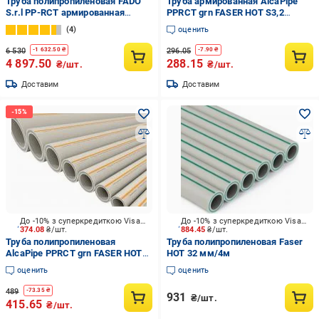
Труба полипропиленовая FADO
Труба армированная AlcaPipe
S.r.l PP-RCT армированная
PPRCT grn FASER HOT S3,2
стекловолокном (PPR-FB-PPR)
SDR7,4 20x2,8 2 м
4
оценить
PN-25 75х12,5
6 530
296.05
-
1 632.50
₴
-
7.90
₴
4 897.50
288.15
₴/шт.
₴/шт.
Доставим
Доставим
До -10% з суперкредиткою Visa Вигода
До -10% з суперкредиткою Visa Вигода
374.08
₴/шт.
884.45
₴/шт.
Труба полипропиленовая
Труба полипропиленовая Faser
AlcaPipe PPRCT grn FASER HOT
HOT 32 мм/4м
S3,2 SDR7,4 25x3,5 2m
оценить
оценить
489
-
73.35
₴
931
₴/шт.
415.65
₴/шт.