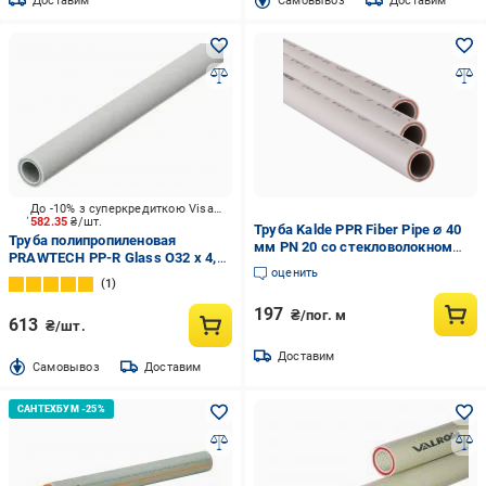
Доставим
Cамовывоз
Доставим
До -10% з суперкредиткою Visa Вигода
582.35
₴/шт.
Труба Kalde PPR Fiber Pipe ⌀ 40
Труба полипропиленовая
мм PN 20 со стекловолокном
PRAWTECH PP-R Glass O32 x 4,4
(GSR-000015925)
оценить
мм PN20 2 м
1
197
₴/пог. м
613
₴/шт.
Доставим
Cамовывоз
Доставим