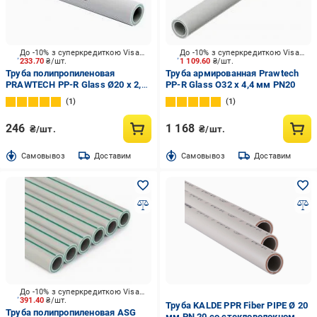
До -10% з суперкредиткою Visa Вигода
До -10% з суперкредиткою Visa Вигода
233.70
₴/шт.
1 109.60
₴/шт.
Труба полипропиленовая
Труба армированная Prawtech
PRAWTECH PP-R Glass Ø20 x 2,8
PP-R Glass O32 x 4,4 мм PN20
мм PN20
1
1
246
1 168
₴/шт.
₴/шт.
Cамовывоз
Доставим
Cамовывоз
Доставим
До -10% з суперкредиткою Visa Вигода
391.40
₴/шт.
Труба KALDE PPR Fiber PIPE Ø 20
Труба полипропиленовая ASG
мм PN 20 со стекловолокном