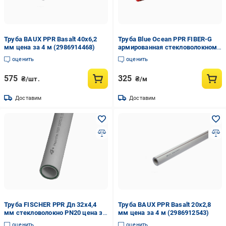
Труба BAUX PPR Basalt 40х6,2
Труба Blue Ocean PPR FIBER-G
мм цена за 4 м (2986914468)
армированная стекловолокном
32х4,4 мм цена за 1 м Белый
оценить
оценить
(2986905921)
575
325
₴/шт.
₴/м
Доставим
Доставим
Труба FISCHER PPR Дn 32х4,4
Труба BAUX PPR Basalt 20х2,8
мм стекловолокно PN20 цена за
мм цена за 4 м (2986912543)
1 м (4201003200321)
оценить
оценить