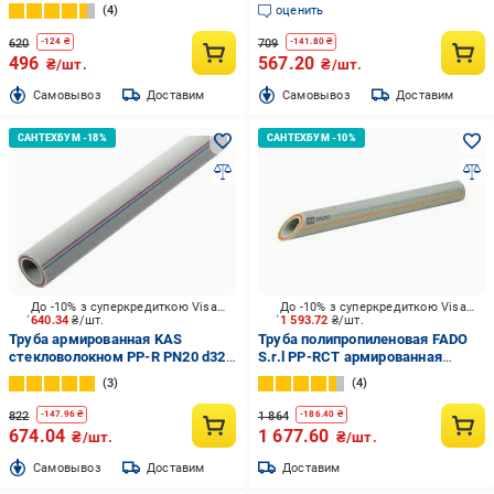
стекловолокном 25х4,2 мм
4
оценить
PPF25 (8003667011039)
620
709
-
124
₴
-
141.80
₴
496
567.20
₴/шт.
₴/шт.
Cамовывоз
Доставим
Cамовывоз
Доставим
До -10% з суперкредиткою Visa Вигода
До -10% з суперкредиткою Visa Вигода
640.34
₴/шт.
1 593.72
₴/шт.
Труба армированная KAS
Труба полипропиленовая FADO
стекловолокном PP-R PN20 d32
S.r.l PP-RCT армированная
4 м
стекловолокном (PPR-FB-PPR)
3
4
PN-25 40х6,7
822
1 864
-
147.96
₴
-
186.40
₴
674.04
1 677.60
₴/шт.
₴/шт.
Cамовывоз
Доставим
Доставим