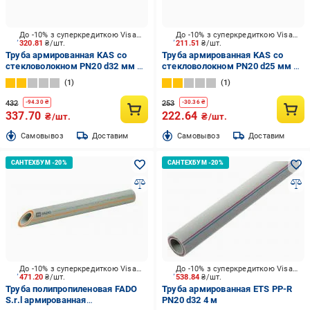
До -10% з суперкредиткою Visa Вигода
До -10% з суперкредиткою Visa Вигода
320.81
₴/шт.
211.51
₴/шт.
Труба армированная KAS со
Труба армированная KAS со
стекловолокном PN20 d32 мм 2
стекловолокном PN20 d25 мм 2
м
м
1
1
432
253
-
94.30
₴
-
30.36
₴
337.70
222.64
₴/шт.
₴/шт.
Cамовывоз
Доставим
Cамовывоз
Доставим
До -10% з суперкредиткою Visa Вигода
До -10% з суперкредиткою Visa Вигода
471.20
₴/шт.
538.84
₴/шт.
Труба полипропиленовая FADO
Труба армированная ETS PP-R
S.r.l армированная
PN20 d32 4 м