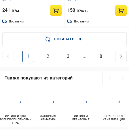
241
150
₴/м
₴/шт.
Доставим
Доставим
ПОКАЗАТЬ ЕЩЕ
1
2
3
...
8
Также покупают из категорий
ФИТИНГИ ДЛЯ
ЗАПОРНАЯ
ФИТИНГИ
ВНУТРЕННЯЯ
ПОЛИПРОПИЛЕНОВЫХ
АРМАТУРА
РЕЗЬБОВЫЕ
КАНАЛИЗАЦИЯ
ТРУБ