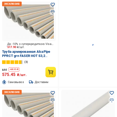
До -10% з суперкредиткою Visa Вигода
517.90
₴/шт.
Труба армированная AlcaPipe
PPRCT grn FASER HOT S3,2
SDR7,4 20x2,8 4 м
3
644
-
68.55
₴
575.45
₴/шт.
Cамовывоз
Доставим