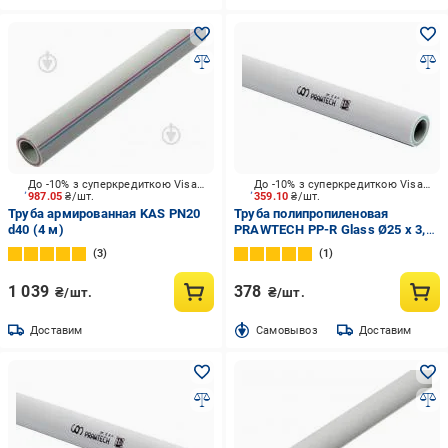
До -10% з суперкредиткою Visa Вигода
До -10% з суперкредиткою Visa Вигода
987.05
₴/шт.
359.10
₴/шт.
Труба армированная KAS PN20
Труба полипропиленовая
d40 (4 м)
PRAWTECH PP-R Glass Ø25 x 3,5
мм PN20
3
1
1 039
378
₴/шт.
₴/шт.
Доставим
Cамовывоз
Доставим