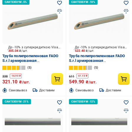
До -10% з суперкредиткою Visa Вигода
До -10% з суперкредиткою Visa Вигода
305.04
₴/шт.
522.40
₴/шт.
Труба полипропиленовая FADO
Труба полипропиленовая FADO
S.r.l армированная
S.r.l армированная
стекловолокном (PPR-FB-PPR)
стекловолокном (PPR-FB-PPR)
5
5
PN-25 25х4,2 (2 м)
PN-25 32х5,4 (2 м)
338
611
-
16.90
₴
-
61.10
₴
321.10
549.90
₴/шт.
₴/шт.
Cамовывоз
Доставим
Cамовывоз
Доставим