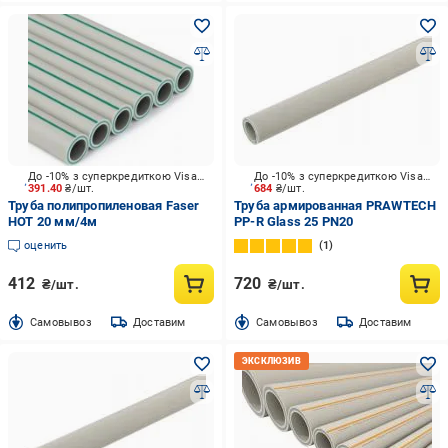
До -10% з суперкредиткою Visa Вигода
До -10% з суперкредиткою Visa Вигода
391.40
₴/шт.
684
₴/шт.
Труба полипропиленовая Faser
Труба армированная PRAWTECH
HOT 20 мм/4м
PP-R Glass 25 PN20
оценить
1
412
720
₴/шт.
₴/шт.
Cамовывоз
Доставим
Cамовывоз
Доставим