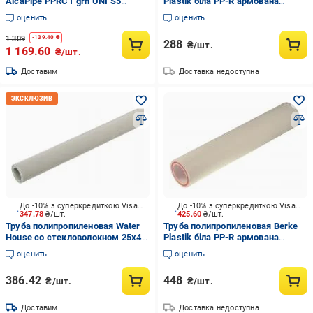
AlcaPipe PPRCT grn UNI S5
Plastik біла PP-R армована
SDR11 40x3,7 4m
скловолокном 20 мм PN 20
оценить
оценить
1 309
-
139.40
₴
288
₴/шт.
1 169.60
₴/шт.
Доставим
Доставка недоступна
До -10% з суперкредиткою Visa Вигода
До -10% з суперкредиткою Visa Вигода
347.78
₴/шт.
425.60
₴/шт.
Труба полипропиленовая Water
Труба полипропиленовая Berke
House со стекловолокном 25х4,2
Plastik біла PP-R армована
PN-20
скловолокном 25 мм PN 20
оценить
оценить
386.42
448
₴/шт.
₴/шт.
Доставим
Доставка недоступна