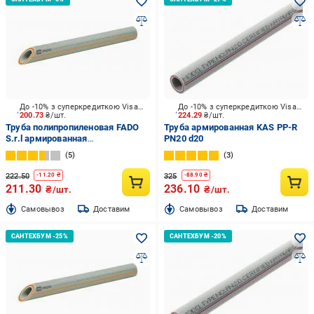
До -10% з суперкредиткою Visa Вигода
До -10% з суперкредиткою Visa Вигода
200.73
₴/шт.
224.29
₴/шт.
Труба полипропиленовая FADO
Труба армированная KAS PP-R
S.r.l армированная
PN20 d20
стекловолокном (PPR-FB-PPR)
5
3
PN-25 20х3,4 (2 м)
222.50
325
-
11.20
₴
-
88.90
₴
211.30
236.10
₴/шт.
₴/шт.
Cамовывоз
Доставим
Cамовывоз
Доставим