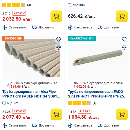
стекловолокном (PPR-FB-PPR)
PN-20
4
оценить
PN-25 50х8,4 (4 м)
2 710
-
677.50
₴
626.42
₴/шт.
2 032.50
₴/шт.
Cамовывоз
Доставим
Cамовывоз
Доставим
До -10% з суперкредиткою Visa Вигода
До -10% з суперкредиткою Visa Вигода
1 869.66
₴/шт.
1 002.06
₴/шт.
Труба армированная AlcaPipe
Труба полипропиленовая FADO
PPRCT grn FASER HOT S4 SDR9
S.r.l PP-RCT PPR-FB-PPR PN-25
40x4,5 4m
32х5,4 4 м
оценить
4
2 325
1 172
-
247.60
₴
-
117.20
₴
2 077.40
1 054.80
₴/шт.
₴/шт.
Cамовывоз
Доставим
Cамовывоз
Доставим