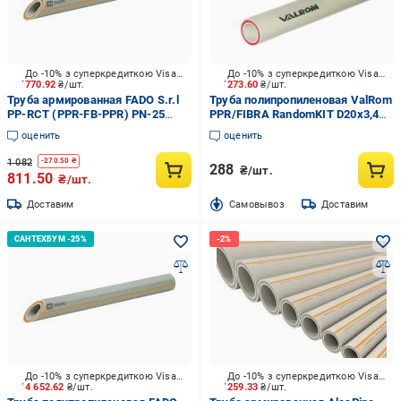
До -10% з суперкредиткою Visa Вигода
До -10% з суперкредиткою Visa Вигода
770.92
₴/шт.
273.60
₴/шт.
Труба армированная FADO S.r.l
Труба полипропиленовая ValRom
PP-RCT (PPR-FB-PPR) PN-25
PPR/FIBRA RandomKIT D20x3,4
63х10,5
мм PN20 SDR6 L=4 м серая
оценить
оценить
1 082
-
270.50
₴
288
₴/шт.
811.50
₴/шт.
Доставим
Cамовывоз
Доставим
До -10% з суперкредиткою Visa Вигода
До -10% з суперкредиткою Visa Вигода
4 652.62
₴/шт.
259.33
₴/шт.