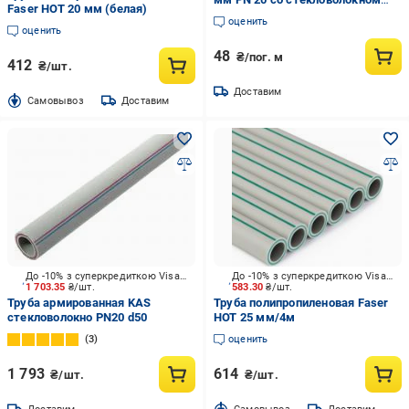
Faser HOT 20 мм (белая)
(000015922)
оценить
оценить
48
₴/пог. м
412
₴/шт.
Доставим
Cамовывоз
Доставим
До -10% з суперкредиткою Visa Вигода
До -10% з суперкредиткою Visa Вигода
1 703.35
₴/шт.
583.30
₴/шт.
Труба армированная KAS
Труба полипропиленовая Faser
стекловолокно PN20 d50
HOT 25 мм/4м
3
оценить
1 793
614
₴/шт.
₴/шт.