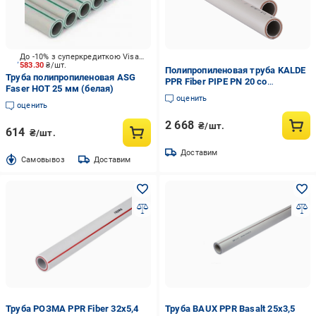
До -10% з суперкредиткою Visa Вигода
583.30
₴/шт.
Полипропиленовая труба KALDE
Труба полипропиленовая ASG
PPR Fiber PIPE PN 20 со
Faser HOT 25 мм (белая)
стекловолокном d 125 мм
оценить
(000031305)
оценить
2 668
₴/шт.
614
₴/шт.
Доставим
Cамовывоз
Доставим
Труба РОЗМА PPR Fiber 32х5,4
Труба BAUX PPR Basalt 25х3,5