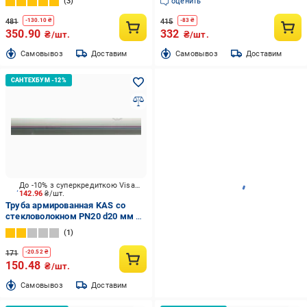
3
оценить
481
415
-
130.10
₴
-
83
₴
350.90
332
₴/шт.
₴/шт.
Cамовывоз
Доставим
Cамовывоз
Доставим
До -10% з суперкредиткою Visa Вигода
142.96
₴/шт.
Труба армированная KAS со
стекловолокном PN20 d20 мм 2
м
1
171
-
20.52
₴
150.48
₴/шт.
Cамовывоз
Доставим