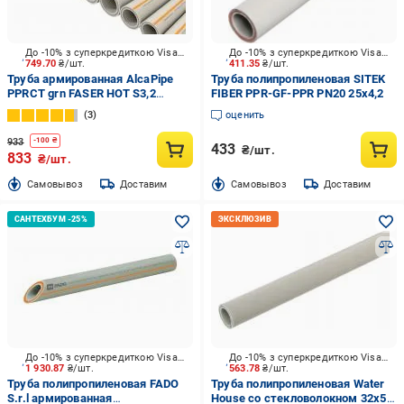
До -10% з суперкредиткою Visa Вигода
До -10% з суперкредиткою Visa Вигода
749.70
₴/шт.
411.35
₴/шт.
Труба армированная AlcaPipe
Труба полипропиленовая SITEK
PPRCT grn FASER HOT S3,2
FIBER PPR-GF-PPR PN20 25х4,2
SDR7,4 25x3,5 4m
3
оценить
933
-
100
₴
433
₴/шт.
833
₴/шт.
Cамовывоз
Доставим
Cамовывоз
Доставим
До -10% з суперкредиткою Visa Вигода
До -10% з суперкредиткою Visa Вигода
1 930.87
₴/шт.
563.78
₴/шт.
Труба полипропиленовая FADO
Труба полипропиленовая Water
S.r.l армированная
House со стекловолокном 32х5,4