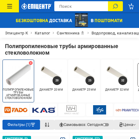
Эпицентр К
Каталог
Сантехника 🚿
Водопровод, канализац
Полипропиленовые трубы армированные
стекловолокном
ПОЛИПРОПИЛЕНОВЫЕ
ДИАМЕТР 20 ММ
ДИАМЕТР 25 ММ
ДИАМЕТР 32 ММ
ТРУБЫ
АРМИРОВАННЫЕ
СТЕКЛОВОЛОКНОМ
Фильтры (1)
Самовывоз:
Сегодня
Цена