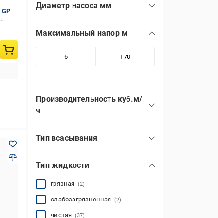
Диаметр насоса мм
 GP
76
(5)
Максимальный напор м
96
(18)
Производительность куб.м/
ч
Тип всасывания
вибрационный
(3)
Тип жидкости
винтовой
(5)
вихревой
(6)
грязная
(2)
центробежный
(26)
слабозагрязненная
(2)
чистая
(37)