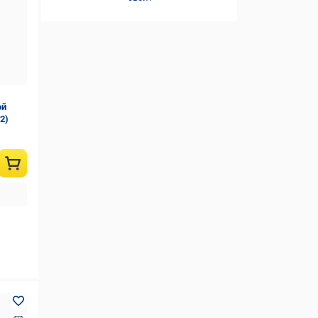
пластик
(7)
чугун
(4)
ой
2)