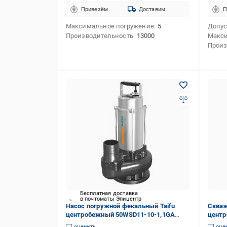
Привезём
Доставим
П
Максимальное погружение
5
Допус
Производительность
13000
Макси
Произ
Бесплатная доставка
в почтоматы Эпицентр
Насос погружной фекальный Taifu
Скваж
центробежный 50WSD11-10-1,1GA
центр
TF3348 1100 Вт (257236)
4STM6
оценить
оце