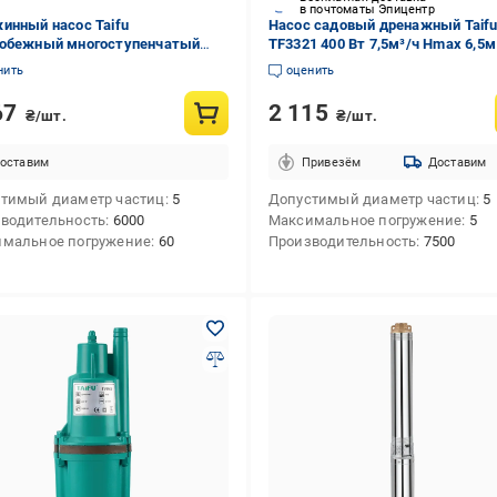
в почтоматы Эпицентр
инный насос Taifu
Насос садовый дренажный Taifu
обежный многоступенчатый
TF3321 400 Вт 7,5м³/ч Hmax 6,5м
-8 TF0071 750 Вт (257205)
(257207)
нить
оценить
67
2 115
₴/шт.
₴/шт.
оставим
Привезём
Доставим
тимый диаметр частиц
5
Допустимый диаметр частиц
5
водительность
6000
Максимальное погружение
5
мальное погружение
60
Производительность
7500