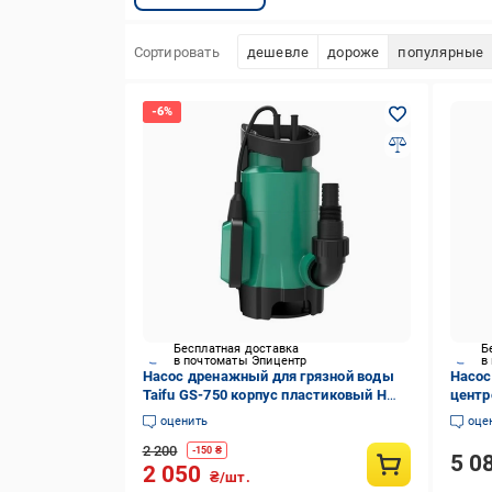
Сортировать
дешевле
дороже
популярные
Бесплатная доставка
Б
в почтоматы Эпицентр
в
Насос дренажный для грязной воды
Насос
Taifu GS-750 корпус пластиковый Н
центр
8М Q 13 кбМ P 750 Вт (TF3323)
TF335
оценить
оце
2 200
-
150
₴
5 0
2 050
₴/шт.