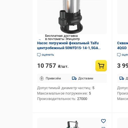
Бесплатная доставка
в почтоматы Эпицентр
Насос погружной фекальный Taifu
Скваж
центробежный 50WFD15-14-1,5GA
4QGD 
TF3347 1500 Вт (257240)
оценить
оце
10 757
3 9
₴/шт.
Привезём
Доставим
Д
Допустимый диаметр частиц
5
Допус
Максимальное погружение
5
Произ
Производительность
27000
Макси