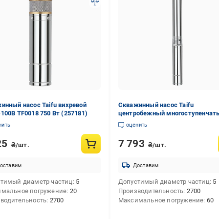
инный насос Taifu вихревой
Скважинный насос Taifu
100B TF0018 750 Вт (257181)
центробежный многоступенчат
3STM3-20 TF3318 550 Вт (257221
нить
оценить
25
7 793
₴/шт.
₴/шт.
оставим
Доставим
тимый диаметр частиц
5
Допустимый диаметр частиц
5
мальное погружение
20
Производительность
2700
водительность
2700
Максимальное погружение
60