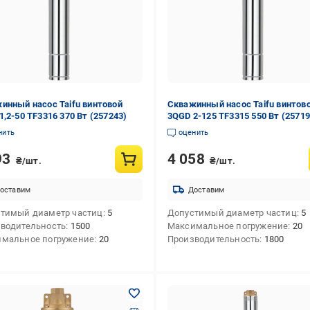
инный насос Taifu винтовой
Скважинный насос Taifu винтов
1,2-50 TF3316 370 Вт (257243)
3QGD 2-125 TF3315 550 Вт (25719
нить
оценить
93
4 058
₴/шт.
₴/шт.
оставим
Доставим
тимый диаметр частиц
5
Допустимый диаметр частиц
5
водительность
1500
Максимальное погружение
20
мальное погружение
20
Производительность
1800