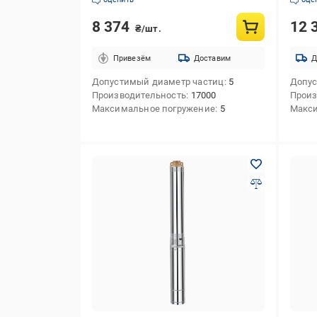
8 374
12 
₴/шт.
Привезём
Доставим
Д
Допустимый диаметр частиц
5
Допус
Производительность
17000
Произ
Максимальное погружение
5
Макси