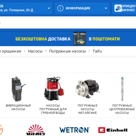
ЕВ
ЭПИЦЕН
ИНФОРМАЦИЯ
в, ул. Полярная, 20-Д
БИЗНЕС
и орошение
Насосы
Погружные насосы
Taifu
ВИБРАЦИОННЫЕ
НАСОСЫ
ПОГРУЖНЫЕ
ПОГРУЖНЫЕ
НАСОСЫ
ПОГРУЖНЫЕ ДЛЯ
НАСОСЫ
ЦЕНТРОБЕЖНЫЕ
ГРЯЗНОЙ ВОДЫ
КИТАЙСКИЕ
НАСОСЫ