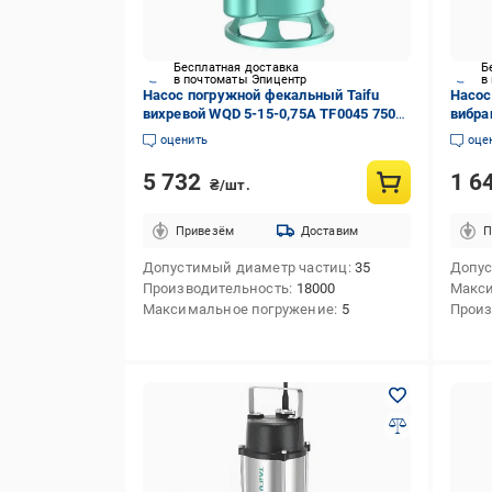
Бесплатная доставка
Б
в почтоматы Эпицентр
в
Насос погружной фекальный Taifu
Насос
вихревой WQD 5-15-0,75A TF0045 750
вибра
Вт (257251)
Вт (2
оценить
оце
5 732
1 6
₴/шт.
Привезём
Доставим
П
Допустимый диаметр частиц
35
Допус
Производительность
18000
Макси
Максимальное погружение
5
Произ