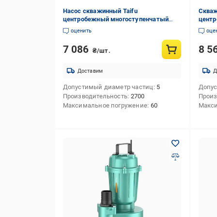
Насос скважинный Taifu
Скваж
центробежный многоступенчатый
центр
3STM3-14 TF3317 370 Вт (257220)
4STM6
оценить
оце
7 086
8 5
₴/шт.
Доставим
Д
Допустимый диаметр частиц
5
Допус
Производительность
2700
Произ
Максимальное погружение
60
Макси