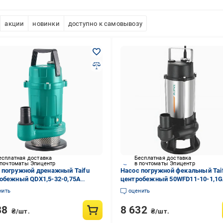
акции
новинки
доступно к самовывозу
есплатная доставка
Бесплатная доставка
 почтоматы Эпицентр
в почтоматы Эпицентр
 погружной дренажный Taifu
Насос погружной фекальный Tai
обежный QDX1,5-32-0,75A
центробежный 50WFD11-10-1,1
2 750 Вт (257241)
TF3346 1100 Вт (257232)
нить
оценить
88
8 632
₴/шт.
₴/шт.