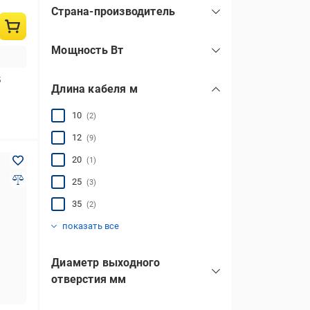
Страна-производитель
Китай
(40)
Мощность Вт
5
Длина кабеля м
10
(2)
12
(9)
20
(1)
25
(3)
35
(2)
40
45
(1)
(6)
показать все
Диаметр выходного
отверстия мм