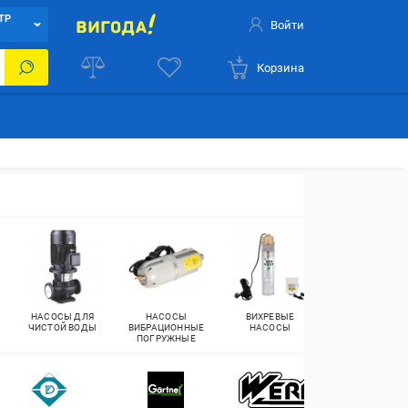
ТР
Войти
Корзина
НАСОСЫ ДЛЯ
НАСОСЫ
ВИХРЕВЫЕ
ПОГРУЖНЫЕ
ЧИСТОЙ ВОДЫ
ВИБРАЦИОННЫЕ
НАСОСЫ
ВИНТОВЫЕ
ПОГРУЖНЫЕ
НАСОСЫ