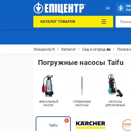
КИ
UA
Кие
КАТАЛОГ ТОВАРОВ
Эпицентр К
Каталог
Сад и огород 🏡
Полив 
Погружные насосы Taifu
ФЕКАЛЬНЫЙ
ГЛУБИННЫЕ
НАСОСЫ
НАСОС
НАСОСЫ
ДРЕНАЖНЫЕ
Taifu