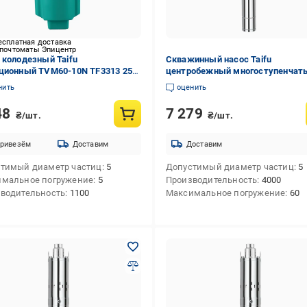
есплатная доставка
 почтоматы Эпицентр
 колодезный Taifu
Скважинный насос Taifu
ционный TVM60-10N TF3313 250
центробежный многоступенчат
57279)
4STM4-8 TF0069 550 Вт (257244)
нить
оценить
48
7 279
₴/шт.
₴/шт.
ривезём
Доставим
Доставим
тимый диаметр частиц
5
Допустимый диаметр частиц
5
мальное погружение
5
Производительность
4000
водительность
1100
Максимальное погружение
60