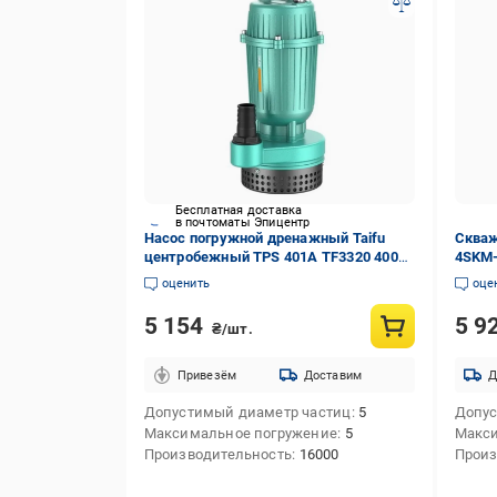
Бесплатная доставка
в почтоматы Эпицентр
Насос погружной дренажный Taifu
Скваж
центробежный TPS 401A TF3320 400
4SKM-
Вт (257195)
оценить
оце
5 154
5 9
₴/шт.
Привезём
Доставим
Д
Допустимый диаметр частиц
5
Допус
Максимальное погружение
5
Макси
Производительность
16000
Произ