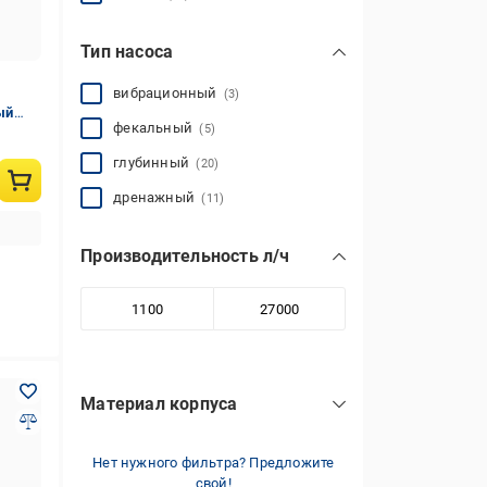
Тип насоса
вибрационный
(3)
ый
фекальный
(5)
глубинный
(20)
дренажный
(11)
Производительность л/ч
Материал корпуса
алюминий
(6)
Нет нужного фильтра? Предложите
нержавеющая сталь
(23)
свой!