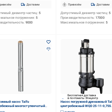
ривезём
Доставим
Привезём
Доставим
тимый диаметр частиц
5
Допустимый диаметр частиц
5
мальное погружение
5
Производительность
17000
водительность
9000
Максимальное погружение
5
Бесплатная доставка
в почтоматы Эпицентр
инный насос Taifu
Насос погружной дренажный Tai
обежный многоступенчатый
центробежный WQD 25-11-0,75S
-15 TF0073 1500 Вт (257184)
TF3328 750 Вт (257226)
нить
оценить