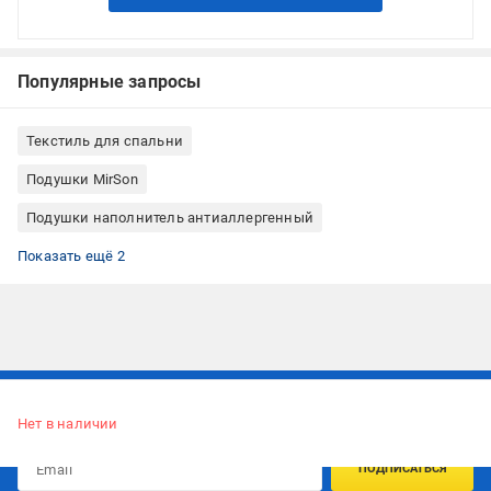
Популярные запросы
Текстиль для спальни
Подушки MirSon
Подушки наполнитель антиаллергенный
Классическая подушка
Подушки квадратные
Показать ещё 2
Подписывайтесь, чтобы узнавать первым об акцияx и
предложениях:
Нет в наличии
ПОДПИСАТЬСЯ