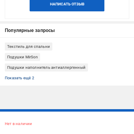
НАПИСАТЬ ОТЗЫВ
Популярные запросы
Текстиль для спальни
Подушки MirSon
Подушки наполнитель антиаллергенный
Классическая подушка
Подушки квадратные
Показать ещё 2
Подписывайтесь, чтобы узнавать первым об акцияx и
предложениях:
Нет в наличии