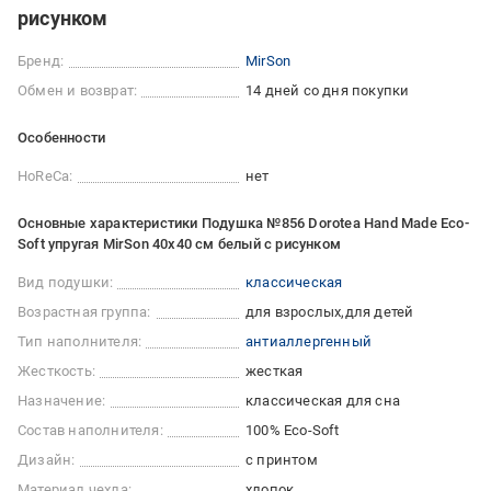
рисунком
Бренд:
MirSon
Обмен и возврат:
14 дней со дня покупки
Особенности
HoReCa:
нет
Основные характеристики Подушка №856 Dorotea Hand Made Eco-
Soft упругая MirSon 40x40 см белый с рисунком
Вид подушки:
классическая
Возрастная группа:
для взрослых
для детей
Тип наполнителя:
антиаллергенный
Жесткость:
жесткая
Назначение:
классическая для сна
Состав наполнителя:
100% Eco-Soft
Дизайн:
с принтом
Материал чехла:
хлопок